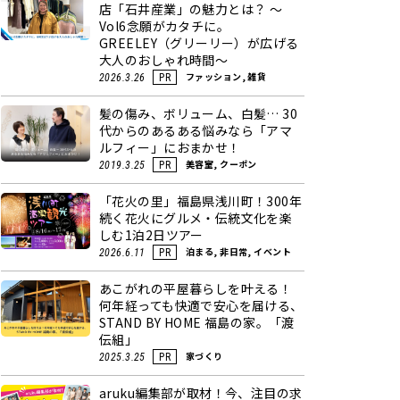
店「石井産業」の魅力とは？ ～
Vol6念願がカタチに。
GREELEY（グリーリー）が広げる
大人のおしゃれ時間～
ファッション, 雑貨
2026.3.26
PR
髪の傷み、ボリューム、白髪… 30
代からのあるある悩みなら「アマ
ルフィー」におまかせ！
美容室, クーポン
2019.3.25
PR
「花火の里」福島県浅川町！300年
続く花火にグルメ・伝統文化を楽
しむ1泊2日ツアー
泊まる, 非日常, イベント
2026.6.11
PR
あこがれの平屋暮らしを叶える！
何年経っても快適で安心を届ける、
STAND BY HOME 福島の家。「渡
伝組」
家づくり
2025.3.25
PR
aruku編集部が取材！今、注目の求