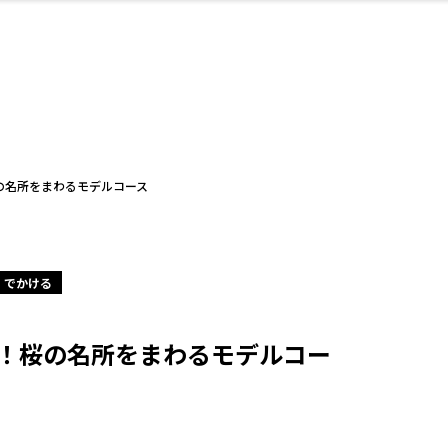
・婚
ト
スポーツ・アウト
リフォーム・リノ
デート・友達と
美容アイテム
お酒
保険
病院・クリニック
エイジングケア
ギフト・お土産
自治体インフォ
ひとりで
洋食
アウトドア
メンズ
キッズ
ペット
その他
中華
フィット
趣味・ス
イン
和
温
ベーション
ドア
せ
の名所をまわるモデルコース
・でかける
ート
その他
美歯
ント
ト
ランチ
その他
その他
その他
！桜の名所をまわるモデルコー