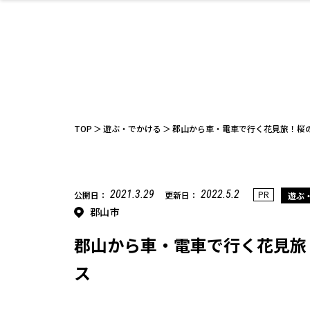
ファッション
開成山公園
お仕事探し
家づくり
カフェ
美容室
ネイルサロン
お金のこと
新築体験談
スイーツ
泊まる
雑貨
ウェディング
住宅イベン
かわいい
ラーメン
家族で
エステ
活
TOP
遊ぶ・でかける
郡山から車・電車で行く花見旅！桜
2021.3.29
2022.5.2
PR
公開日：
更新日：
遊ぶ
郡山市
レジャー・スポー
非日常
イベントレポ
ツ施設
その他
幼稚園
パン
脱毛
アジア・エスニッ
温活・サウナ
教育
歯列矯正・審
ライフイベ
テイクアウ
ク
科
郡山から車・電車で行く花見旅
ス