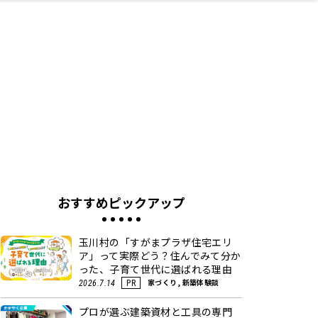
ネス・や
キルアッ
テリア
食
泉
鍼灸・整体・リラ
保育園・こども園
わんぱく
食品・酒
体験
福島ローカルグル
子どもの習い事・
生活を彩るモノ
まつ毛サロン
名所
たい
プ
クゼーション
メ
塾
おすすめピックアップ
玉川村の「すがまプラザ住宅エリ
ア」って実際どう？住んでみて分か
った、子育て世代に選ばれる理由
家づくり, 新築体験談
2026.7.14
PR
プロが選ぶ建築資材と工具の専門