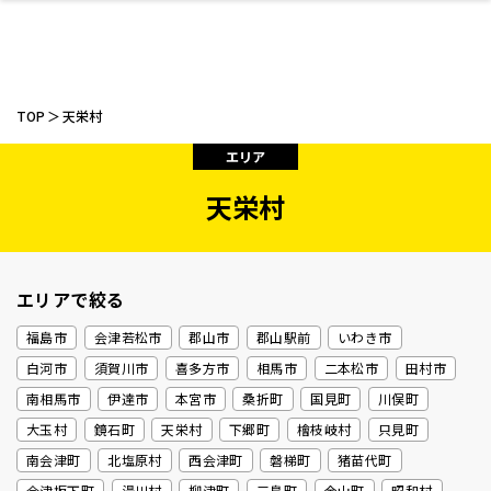
TOP
天栄村
エリア
天栄村
ファッション
開成山公園
お仕事探し
家づくり
カフェ
美容室
ネイルサロン
お金のこと
新築体験談
スイーツ
泊まる
雑貨
ウェディング・婚
住宅イベント
かわいい
ラーメン
家族で
エステ
活
エリアで絞る
福島市
会津若松市
郡山市
郡山駅前
いわき市
白河市
須賀川市
喜多方市
相馬市
二本松市
田村市
スポーツ・アウト
リフォーム・リノ
デート・友達と
美容アイテム
お酒
エイジングケア
ギフト・お土産
自治体インフォ
ひとりで
洋食
アウトドア
メンズ
キッズ
その他
中華
南相馬市
伊達市
本宮市
桑折町
国見町
川俣町
ベーション
ドア
保険
病院・クリニック
ペット
大玉村
鏡石町
天栄村
下郷町
檜枝岐村
只見町
南会津町
北塩原村
西会津町
磐梯町
猪苗代町
会津坂下町
湯川村
柳津町
三島町
金山町
昭和村