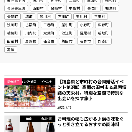
会津美里町
西郷村
泉崎村
中島村
矢吹町
棚倉町
矢祭町
塙町
鮫川村
石川町
玉川村
平田村
フィットネス・や
和食
温泉
鍼灸・整体・リラ
わんぱく
体験
福島ローカルグル
まつ毛サロン
名所
浅川町
古殿町
三春町
船引町
小野町
広野町
趣味・スキルアッ
インテリア
せたい
保育園・こども園
クゼーション
食品・酒
子どもの習い事・
生活を彩るモノ
メ
プ
塾
楢葉町
川内村
双葉町
浪江町
葛尾村
新地町
飯舘村
裏磐梯
仙台市
角田市
石巻市
丸森町
那須
レジャー・スポー
非日常
イベントレポート
ツ施設
その他
パン
脱毛
アジア・エスニッ
温活・サウナ
歯列矯正・審美歯
テイクアウト
幼稚園
教育
ク
ライフイベント
科
【福島県と市町村の合同婚活イベ
開催終了
ウェディング・婚活
イベント
ント第3弾】高原の田村市＆異国情
緒の天栄村。特別な空間で特別な
出会いを探す旅♪
2025.9.16
お料理の幅も広がる♪鍋の味をぐ
和食
食品・酒
その他
っと引き立てるおすすめ調味料
ランチ
その他
その他
その他