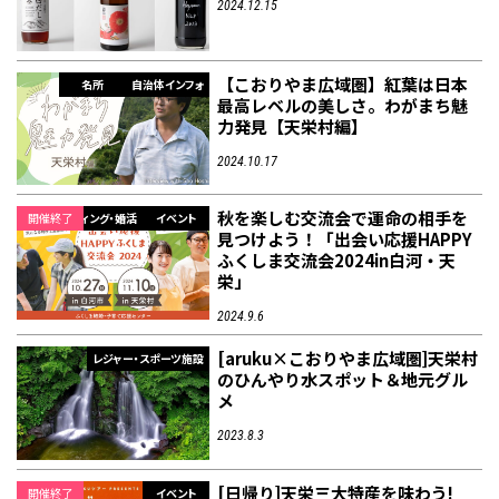
2024.12.15
【こおりやま広域圏】紅葉は日本
名所
自治体インフォ
最高レベルの美しさ。わがまち魅
力発見【天栄村編】
2024.10.17
秋を楽しむ交流会で運命の相手を
開催終了
ウェディング・婚活
イベント
見つけよう！「出会い応援HAPPY
ふくしま交流会2024in白河・天
栄」
2024.9.6
[aruku×こおりやま広域圏]天栄村
レジャー・スポーツ施設
のひんやり水スポット＆地元グル
メ
2023.8.3
[日帰り]天栄三大特産を味わう!
開催終了
イベント