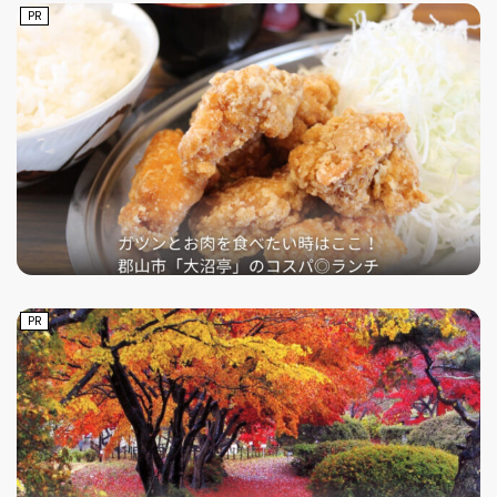
PR
PR