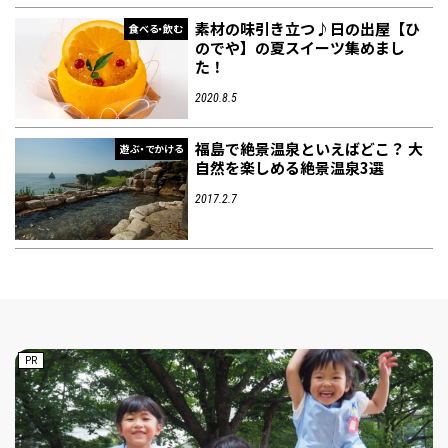
素材の味引き立つ♪日の出屋【ひ
食べる・飲む
のでや】の夏スイーツ集めまし
た！
2020.8.5
福島で絶景温泉といえばどこ？ 大
遊ぶ・でかける
自然を楽しめる絶景温泉3選
2017.2.7
PR