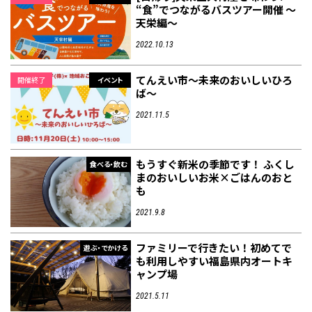
“食”でつながるバスツアー開催 ～
天栄編～
2022.10.13
てんえい市〜未来のおいしいひろ
開催終了
イベント
ば〜
2021.11.5
もうすぐ新米の季節です！ ふくし
食べる・飲む
まのおいしいお米×ごはんのおと
も
2021.9.8
ファミリーで行きたい！初めてで
遊ぶ・でかける
も利用しやすい福島県内オートキ
ャンプ場
2021.5.11