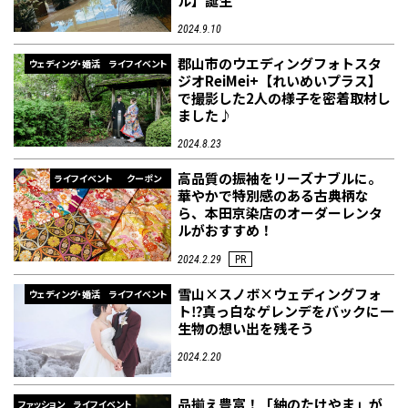
ル】誕生
2024.9.10
郡山市のウエディングフォトスタ
ウェディング・婚活
ライフイベント
ジオReiMei+【れいめいプラス】
で撮影した2人の様子を密着取材し
ました♪
2024.8.23
高品質の振袖をリーズナブルに。
ライフイベント
クーポン
華やかで特別感のある古典柄な
ら、本田京染店のオーダーレンタ
ルがおすすめ！
2024.2.29
PR
雪山×スノボ×ウェディングフォ
ウェディング・婚活
ライフイベント
ト⁉真っ白なゲレンデをバックに一
生物の想い出を残そう
2024.2.20
品揃え豊富！「紬のたけやま」が
ファッション
ライフイベント