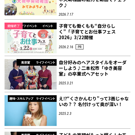
ク♪
2026.7.17
フィットネス・や
和食
温泉
鍼灸・整体・リラ
わんぱく
体験
福島ローカルグル
まつ毛サロン
名所
子育ても働くもも“自分らし
趣味・スキルアッ
インテリア
せたい
保育園・こども園
クゼーション
食品・酒
子どもの習い事・
生活を彩るモノ
メ
開催終了
ライフイベント
イベント
プ
塾
く”「子育てとお仕事フェス
2026」3/22開催
2026.2.16
PR
自分好みのヘアスタイルをオーダ
美容室
ライフイベント
ーしよう♪二本松市「ゆき美容
レジャー・スポー
非日常
イベントレポート
室」の卒業式ヘアセット
ツ施設
その他
パン
脱毛
アジア・エスニッ
温活・サウナ
歯列矯正・審美歯
テイクアウト
幼稚園
教育
ク
ライフイベント
科
2025.3.21
え⁉“くさかんむり”って3画じゃな
趣味・スキルアップ
ライフイベント
いの？？ 名付けって奥が深い！
2025.2.3
その他
ランチ
その他
その他
その他
子どもの笑顔がもっと輝く！七五
美容室
ライフイベント