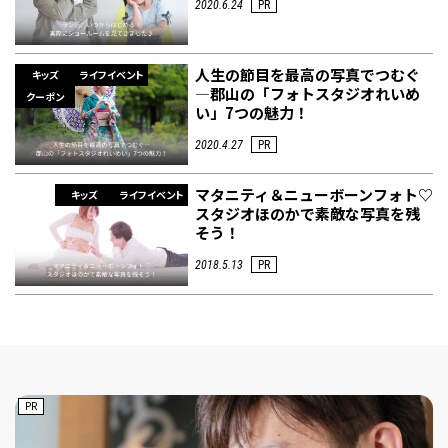
2020.6.24
PR
人生の節目を最高の写真でつむぐ
キッズ
ライフイベント
―郡山の「フォトスタジオれいめ
クーポン
い」7つの魅力！
2020.4.27
PR
マタニティ＆ニューボーンフォト♡
キッズ
ライフイベント
スタジオほのかで素敵な写真を残
そう！
2018.5.13
PR
PR