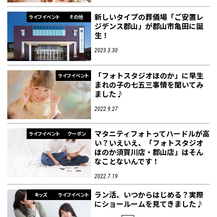
新しいタイプの葬儀場「ご安置レ
ライフイベント
その他
ジデンス郡山」が郡山市亀田に誕
生！
2023.3.30
「フォトスタジオほのか」に早生
ライフイベント
まれの子の七五三事情を聞いてみ
ました♪
2022.9.27
マタニティフォトってハードルが高
ライフイベント
クーポン
い？いえいえ、「フォトスタジオ
ほのか須賀川店・郡山店」はそん
なことないんです！
2022.7.19
ラン活、いつからはじめる？実際
キッズ
ライフイベント
にショールームを見てきました♪