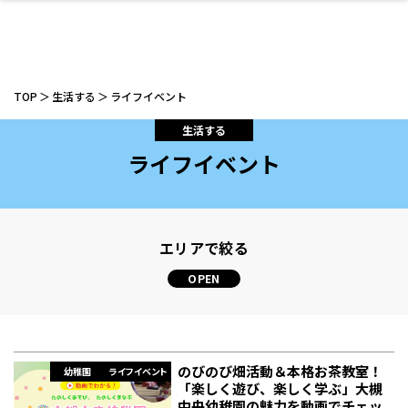
TOP
生活する
ライフイベント
生活する
ライフイベント
ファッション
開成山公園
お仕事探し
家づくり
カフェ
美容室
ネイルサロン
お金のこと
新築体験談
スイーツ
泊まる
雑貨
ウェディング・婚
住宅イベント
かわいい
ラーメン
家族で
エステ
活
エリアで絞る
スポーツ・アウト
リフォーム・リノ
デート・友達と
美容アイテム
お酒
エイジングケア
ギフト・お土産
自治体インフォ
ひとりで
洋食
アウトドア
メンズ
キッズ
その他
中華
ベーション
ドア
保険
病院・クリニック
ペット
のびのび畑活動＆本格お茶教室！
幼稚園
ライフイベント
「楽しく遊び、楽しく学ぶ」大槻
中央幼稚園の魅力を動画でチェッ