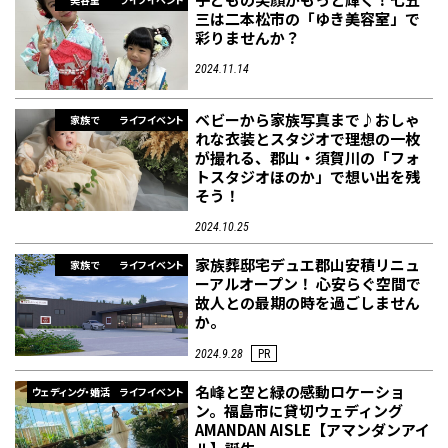
三は二本松市の「ゆき美容室」で
彩りませんか？
2024.11.14
ベビーから家族写真まで♪おしゃ
家族で
ライフイベント
れな衣装とスタジオで理想の一枚
が撮れる、郡山・須賀川の「フォ
トスタジオほのか」で想い出を残
そう！
2024.10.25
家族葬邸宅デュエ郡山安積リニュ
家族で
ライフイベント
ーアルオープン！ 心安らぐ空間で
故人との最期の時を過ごしません
か。
2024.9.28
PR
名峰と空と緑の感動ロケーショ
ウェディング・婚活
ライフイベント
ン。福島市に貸切ウェディング
AMANDAN AISLE【アマンダンアイ