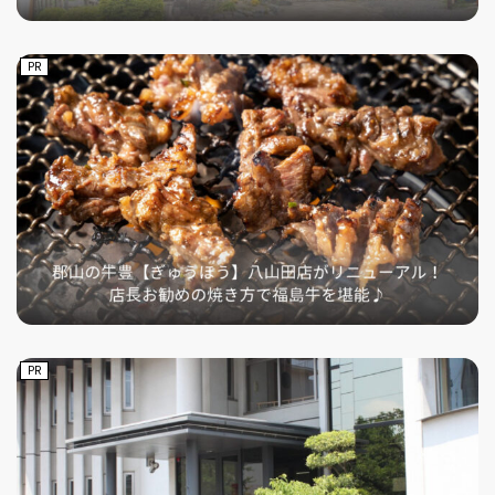
PR
PR