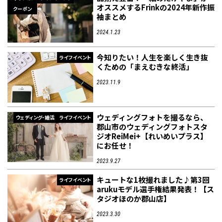
オススメするFrinkの2024年新作振
クーポン
袖まとめ
2024.1.23
今知りたい！人生を楽しく生き抜
ライフイベント
くための「まえむきな終活」
2023.11.9
ウェディングフォトを撮るなら、
ウェディング・婚活
ライフイベント
郡山市のウェディングフォトスタ
ジオReiMei+【れいめいプラス】
にお任せ！
2023.9.27
キュートな1枚撮れました♪第3回
ライフイベント
arukuモデル選手権結果発表！【ス
タジオほのか郡山店】
2023.3.30