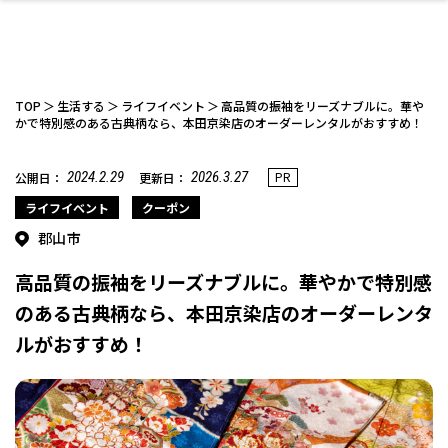
TOP
生活する
ライフイベント
高品質の振袖をリーズナブルに。華や
かで特別感のある古典柄なら、本田京染店のオーダーレンタルがおすすめ！
2024.2.29
2026.3.27
PR
公開日：
更新日：
ファッション
開成山公園
お仕事探し
家づくり
カフェ
美容室
ネイルサロン
お金のこと
新築体験談
スイーツ
泊まる
雑貨
ウェディング・婚
住宅イベント
かわいい
ラーメン
家族で
エステ
活
ライフイベント
クーポン
郡山市
高品質の振袖をリーズナブルに。華やかで特別感
のある古典柄なら、本田京染店のオーダーレンタ
ルがおすすめ！
スポーツ・アウト
リフォーム・リノ
デート・友達と
美容アイテム
お酒
エイジングケア
ギフト・お土産
自治体インフォ
ひとりで
洋食
アウトドア
メンズ
キッズ
その他
中華
ベーション
ドア
保険
病院・クリニック
ペット