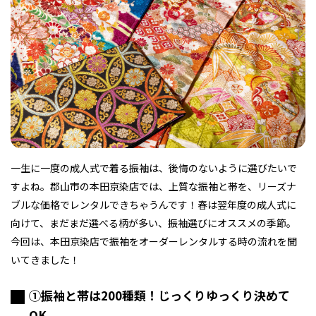
フィットネス・や
和食
温泉
鍼灸・整体・リラ
わんぱく
体験
福島ローカルグル
まつ毛サロン
名所
趣味・スキルアッ
インテリア
せたい
保育園・こども園
クゼーション
食品・酒
子どもの習い事・
生活を彩るモノ
メ
プ
塾
一生に一度の成人式で着る振袖は、後悔のないように選びたいで
レジャー・スポー
非日常
イベントレポート
ツ施設
その他
パン
脱毛
アジア・エスニッ
温活・サウナ
歯列矯正・審美歯
テイクアウト
すよね。郡山市の本田京染店では、上質な振袖と帯を、リーズナ
幼稚園
教育
ク
ライフイベント
科
ブルな価格でレンタルできちゃうんです！春は翌年度の成人式に
向けて、まだまだ選べる柄が多い、振袖選びにオススメの季節。
今回は、本田京染店で振袖をオーダーレンタルする時の流れを聞
いてきました！
①振袖と帯は200種類！じっくりゆっくり決めて
その他
ランチ
その他
その他
その他
OK