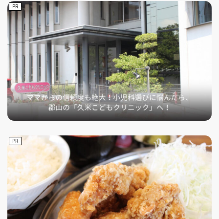
PR
PR