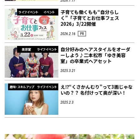
2026.7.17
子育ても働くもも“自分らし
ライフイベント
イベント
く”「子育てとお仕事フェス
2026」3/22開催
2026.2.16
PR
自分好みのヘアスタイルをオーダ
美容室
ライフイベント
ーしよう♪二本松市「ゆき美容
室」の卒業式ヘアセット
2025.3.21
え⁉“くさかんむり”って3画じゃな
趣味・スキルアップ
ライフイベント
いの？？ 名付けって奥が深い！
2025.2.3