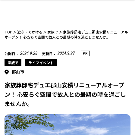
TOP
遊ぶ・でかける
家族で
家族葬邸宅デュエ郡山安積リニューアル
オープン！ 心安らぐ空間で故人との最期の時を過ごしませんか。
2024.9.28
2024.9.27
PR
公開日：
更新日：
ファッション
開成山公園
お仕事探し
家づくり
カフェ
美容室
ネイルサロン
お金のこと
新築体験談
スイーツ
泊まる
雑貨
ウェディング・婚
住宅イベント
かわいい
ラーメン
家族で
エステ
活
家族で
ライフイベント
郡山市
家族葬邸宅デュエ郡山安積リニューアルオープ
ン！ 心安らぐ空間で故人との最期の時を過ごし
ませんか。
スポーツ・アウト
リフォーム・リノ
デート・友達と
美容アイテム
お酒
エイジングケア
ギフト・お土産
自治体インフォ
ひとりで
洋食
アウトドア
メンズ
キッズ
その他
中華
ベーション
ドア
保険
病院・クリニック
ペット