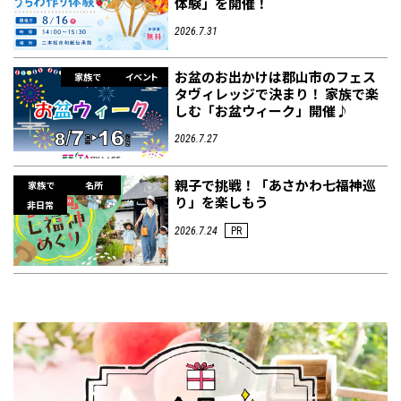
体験」を開催！
2026.7.31
お盆のお出かけは郡山市のフェス
家族で
イベント
タヴィレッジで決まり！ 家族で楽
しむ「お盆ウィーク」開催♪
2026.7.27
親子で挑戦！「あさかわ七福神巡
家族で
名所
り」を楽しもう
非日常
2026.7.24
PR