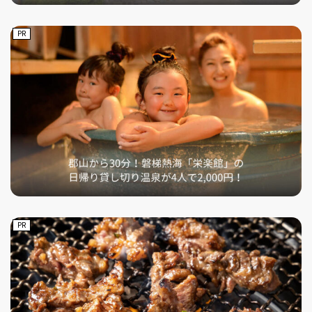
PR
PR