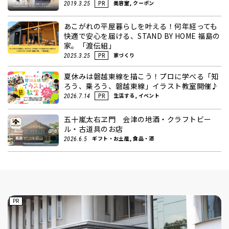
美容室, クーポン
2019.3.25
PR
あこがれの平屋暮らしを叶える！何年経っても
快適で安心を届ける、STAND BY HOME 福島の
家。「渡伝組」
家づくり
2025.3.25
PR
夏休みは磐越東線を描こう！プロに学べる「知
ろう、乗ろう、磐越東線」イラスト教室開催♪
生活する, イベント
2026.7.14
PR
五十嵐太右ヱ門 会津の地酒・クラフトビー
ル・古道具のお店
ギフト・お土産, 食品・酒
2026.6.5
PR