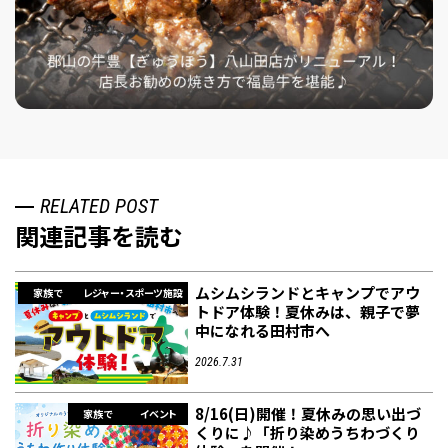
RELATED POST
関連記事を読む
ムシムシランドとキャンプでアウ
家族で
レジャー・スポーツ施設
トドア体験！夏休みは、親子で夢
中になれる田村市へ
2026.7.31
8/16(日)開催！夏休みの思い出づ
家族で
イベント
くりに♪「折り染めうちわづくり