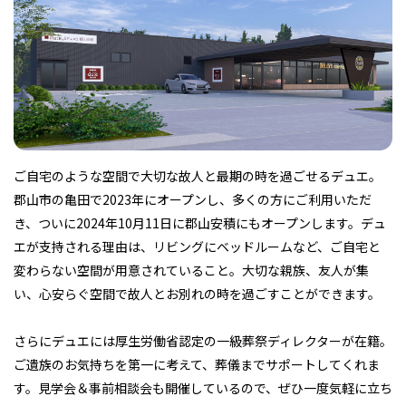
フィットネス・や
和食
温泉
鍼灸・整体・リラ
わんぱく
体験
福島ローカルグル
まつ毛サロン
名所
趣味・スキルアッ
インテリア
せたい
保育園・こども園
クゼーション
食品・酒
子どもの習い事・
生活を彩るモノ
メ
プ
塾
ご自宅のような空間で大切な故人と最期の時を過ごせるデュエ。
郡山市の亀田で2023年にオープンし、多くの方にご利用いただ
レジャー・スポー
非日常
イベントレポート
き、ついに2024年10月11日に郡山安積にもオープンします。デュ
ツ施設
その他
パン
脱毛
アジア・エスニッ
温活・サウナ
歯列矯正・審美歯
テイクアウト
幼稚園
教育
ク
ライフイベント
科
エが支持される理由は、リビングにベッドルームなど、ご自宅と
変わらない空間が用意されていること。大切な親族、友人が集
い、心安らぐ空間で故人とお別れの時を過ごすことができます。
さらにデュエには厚生労働省認定の一級葬祭ディレクターが在籍。
ご遺族のお気持ちを第一に考えて、葬儀までサポートしてくれま
その他
す。見学会＆事前相談会も開催しているので、ぜひ一度気軽に立ち
ランチ
その他
その他
その他