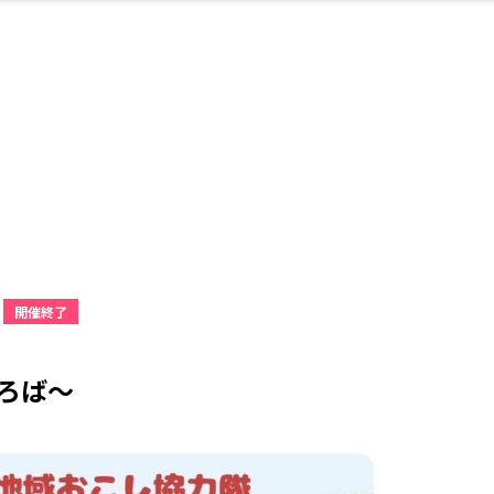
・婚
ト
スポーツ・アウト
リフォーム・リノ
デート・友達と
美容アイテム
お酒
保険
病院・クリニック
エイジングケア
ギフト・お土産
自治体インフォ
ひとりで
洋食
アウトドア
メンズ
キッズ
ペット
その他
中華
フィット
趣味・ス
イン
和
温
ベーション
ドア
せ
開催終了
ート
その他
美歯
ント
ト
ランチ
その他
その他
その他
ろば〜