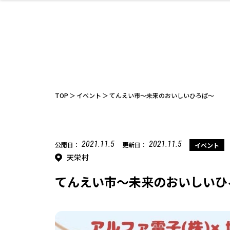
ファッション
開成山公園
お仕事探し
家づくり
カフェ
美容室
ネイルサロン
お金のこと
新築体験談
スイーツ
泊まる
雑貨
ウェディング
住宅イベン
かわいい
ラーメン
家族で
エステ
活
TOP
イベント
てんえい市〜未来のおいしいひろば〜
2021.11.5
2021.11.5
公開日：
更新日：
イベント
天栄村
レジャー・スポー
非日常
イベントレポ
ツ施設
その他
幼稚園
パン
脱毛
アジア・エスニッ
温活・サウナ
教育
歯列矯正・審
ライフイベ
テイクアウ
ク
科
てんえい市〜未来のおいしいひ