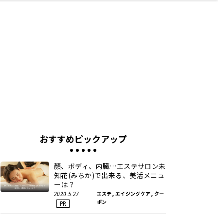
ネス・や
キルアッ
テリア
食
泉
鍼灸・整体・リラ
保育園・こども園
わんぱく
食品・酒
体験
福島ローカルグル
子どもの習い事・
生活を彩るモノ
まつ毛サロン
名所
たい
プ
クゼーション
メ
塾
おすすめピックアップ
顏、ボディ、内臓…エステサロン未
知花(みちか)で出来る、美活メニュ
ーは？
エステ, エイジングケア, クー
2020.5.27
ポン
PR