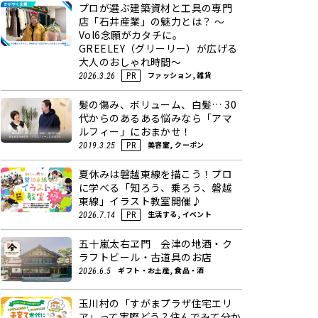
プロが選ぶ建築資材と工具の専門
店「石井産業」の魅力とは？ ～
Vol6念願がカタチに。
GREELEY（グリーリー）が広げる
大人のおしゃれ時間～
ファッション, 雑貨
2026.3.26
PR
髪の傷み、ボリューム、白髪… 30
代からのあるある悩みなら「アマ
ルフィー」におまかせ！
美容室, クーポン
2019.3.25
PR
夏休みは磐越東線を描こう！プロ
に学べる「知ろう、乗ろう、磐越
東線」イラスト教室開催♪
生活する, イベント
2026.7.14
PR
五十嵐太右ヱ門 会津の地酒・ク
ラフトビール・古道具のお店
ギフト・お土産, 食品・酒
2026.6.5
玉川村の「すがまプラザ住宅エリ
ア」って実際どう？住んでみて分か