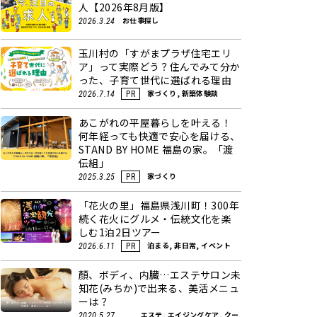
人【2026年8月版】
お仕事探し
2026.3.24
玉川村の「すがまプラザ住宅エリ
ア」って実際どう？住んでみて分か
った、子育て世代に選ばれる理由
家づくり, 新築体験談
2026.7.14
PR
あこがれの平屋暮らしを叶える！
何年経っても快適で安心を届ける、
STAND BY HOME 福島の家。「渡
伝組」
家づくり
2025.3.25
PR
「花火の里」福島県浅川町！300年
続く花火にグルメ・伝統文化を楽
しむ1泊2日ツアー
泊まる, 非日常, イベント
2026.6.11
PR
顏、ボディ、内臓…エステサロン未
知花(みちか)で出来る、美活メニュ
ーは？
エステ, エイジングケア, クー
2020.5.27