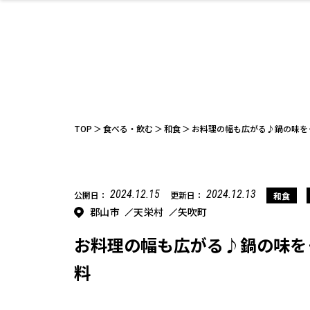
ファッション
開成山公園
お仕事探し
家づくり
カフェ
美容室
ネイルサロン
お金のこと
新築体験談
スイーツ
泊まる
雑貨
ウェディング
住宅イベン
かわいい
ラーメン
家族で
エステ
活
TOP
食べる・飲む
和食
お料理の幅も広がる♪鍋の味を
2024.12.15
2024.12.13
公開日：
更新日：
和食
郡山市
天栄村
矢吹町
レジャー・スポー
非日常
イベントレポ
ツ施設
その他
幼稚園
パン
脱毛
アジア・エスニッ
温活・サウナ
教育
歯列矯正・審
ライフイベ
テイクアウ
ク
科
お料理の幅も広がる♪鍋の味を
料