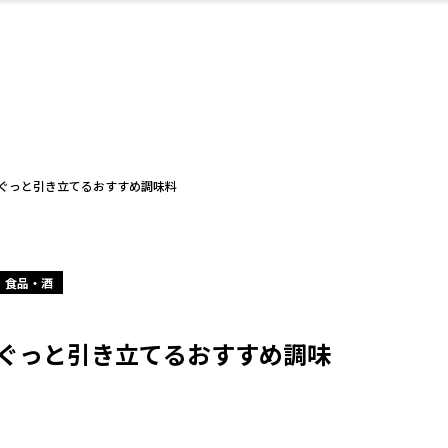
・婚
ト
スポーツ・アウト
リフォーム・リノ
デート・友達と
美容アイテム
お酒
保険
病院・クリニック
エイジングケア
ギフト・お土産
自治体インフォ
ひとりで
洋食
アウトドア
メンズ
キッズ
ペット
その他
中華
フィット
趣味・ス
イン
和
温
ベーション
ドア
せ
ぐっと引き立てるおすすめ調味料
食品・酒
ート
その他
美歯
ント
ト
ランチ
その他
その他
その他
ぐっと引き立てるおすすめ調味