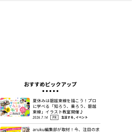
ネス・や
キルアッ
テリア
食
泉
鍼灸・整体・リラ
保育園・こども園
わんぱく
食品・酒
体験
福島ローカルグル
子どもの習い事・
生活を彩るモノ
まつ毛サロン
名所
たい
プ
クゼーション
メ
塾
おすすめピックアップ
夏休みは磐越東線を描こう！プロ
に学べる「知ろう、乗ろう、磐越
東線」イラスト教室開催♪
生活する, イベント
2026.7.14
PR
aruku編集部が取材！今、注目の求