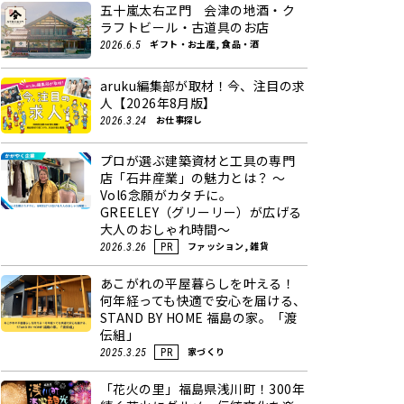
五十嵐太右ヱ門 会津の地酒・ク
ラフトビール・古道具のお店
ギフト・お土産, 食品・酒
2026.6.5
aruku編集部が取材！今、注目の求
人【2026年8月版】
お仕事探し
2026.3.24
プロが選ぶ建築資材と工具の専門
店「石井産業」の魅力とは？ ～
Vol6念願がカタチに。
GREELEY（グリーリー）が広げる
大人のおしゃれ時間～
ファッション, 雑貨
2026.3.26
PR
あこがれの平屋暮らしを叶える！
何年経っても快適で安心を届ける、
STAND BY HOME 福島の家。「渡
伝組」
家づくり
2025.3.25
PR
「花火の里」福島県浅川町！300年