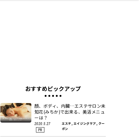
ネス・や
キルアッ
テリア
食
泉
鍼灸・整体・リラ
保育園・こども園
わんぱく
食品・酒
体験
福島ローカルグル
子どもの習い事・
生活を彩るモノ
まつ毛サロン
名所
たい
プ
クゼーション
メ
塾
おすすめピックアップ
顏、ボディ、内臓…エステサロン未
知花(みちか)で出来る、美活メニュ
ーは？
エステ, エイジングケア, クー
2020.5.27
ポン
PR