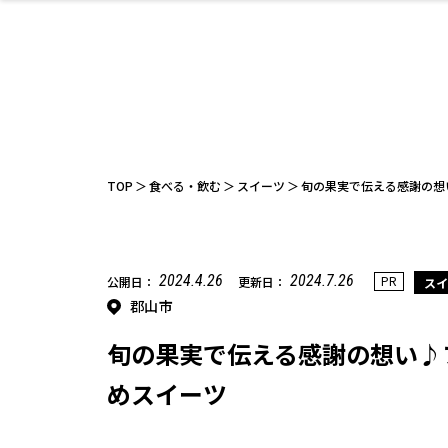
ファッション
開成山公園
お仕事探し
家づくり
カフェ
美容室
ネイルサロン
お金のこと
新築体験談
スイーツ
泊まる
雑貨
ウェディング
住宅イベン
かわいい
ラーメン
家族で
エステ
活
TOP
食べる・飲む
スイーツ
旬の果実で伝える感謝の想
2024.4.26
2024.7.26
PR
公開日：
更新日：
スイ
郡山市
レジャー・スポー
非日常
イベントレポ
ツ施設
その他
幼稚園
パン
脱毛
アジア・エスニッ
温活・サウナ
教育
歯列矯正・審
ライフイベ
テイクアウ
ク
科
旬の果実で伝える感謝の想い♪
めスイーツ