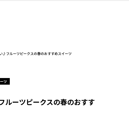
・婚
ト
スポーツ・アウト
リフォーム・リノ
デート・友達と
美容アイテム
お酒
保険
病院・クリニック
エイジングケア
ギフト・お土産
自治体インフォ
ひとりで
洋食
アウトドア
メンズ
キッズ
ペット
その他
中華
フィット
趣味・ス
イン
和
温
ベーション
ドア
せ
い♪フルーツピークスの春のおすすめスイーツ
ーツ
ート
その他
美歯
ント
ト
ランチ
その他
その他
その他
フルーツピークスの春のおすす