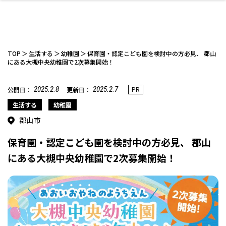
TOP
生活する
幼稚園
保育園・認定こども園を検討中の方必見、 郡山
にある大槻中央幼稚園で2次募集開始！
2025.2.8
2025.2.7
PR
公開日：
更新日：
ファッション
開成山公園
お仕事探し
家づくり
カフェ
美容室
ネイルサロン
お金のこと
新築体験談
スイーツ
泊まる
雑貨
ウェディング・婚
住宅イベント
かわいい
ラーメン
家族で
エステ
活
生活する
幼稚園
郡山市
保育園・認定こども園を検討中の方必見、 郡山
にある大槻中央幼稚園で2次募集開始！
スポーツ・アウト
リフォーム・リノ
デート・友達と
美容アイテム
お酒
エイジングケア
ギフト・お土産
自治体インフォ
ひとりで
洋食
アウトドア
メンズ
キッズ
その他
中華
ベーション
ドア
保険
病院・クリニック
ペット