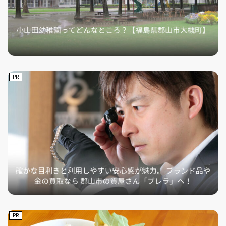
PR
PR