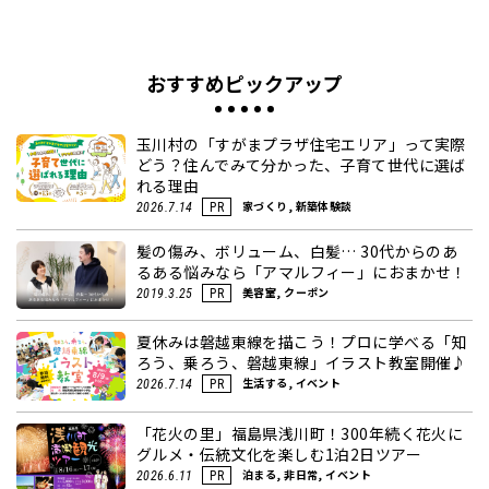
おすすめピックアップ
玉川村の「すがまプラザ住宅エリア」って実際
どう？住んでみて分かった、子育て世代に選ば
れる理由
家づくり, 新築体験談
2026.7.14
PR
髪の傷み、ボリューム、白髪… 30代からのあ
るある悩みなら「アマルフィー」におまかせ！
美容室, クーポン
2019.3.25
PR
夏休みは磐越東線を描こう！プロに学べる「知
ろう、乗ろう、磐越東線」イラスト教室開催♪
生活する, イベント
2026.7.14
PR
「花火の里」福島県浅川町！300年続く花火に
グルメ・伝統文化を楽しむ1泊2日ツアー
泊まる, 非日常, イベント
2026.6.11
PR