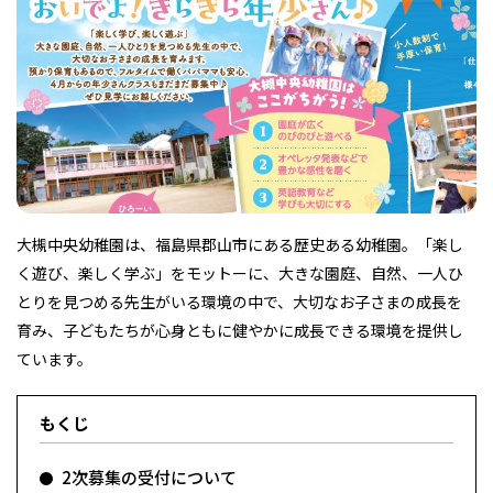
フィットネス・や
和食
温泉
鍼灸・整体・リラ
わんぱく
体験
福島ローカルグル
まつ毛サロン
名所
趣味・スキルアッ
インテリア
せたい
保育園・こども園
クゼーション
食品・酒
子どもの習い事・
生活を彩るモノ
メ
プ
塾
大槻中央幼稚園は、福島県郡山市にある歴史ある幼稚園。「楽し
レジャー・スポー
非日常
イベントレポート
く遊び、楽しく学ぶ」をモットーに、大きな園庭、自然、一人ひ
ツ施設
その他
パン
脱毛
アジア・エスニッ
温活・サウナ
歯列矯正・審美歯
テイクアウト
幼稚園
教育
ク
ライフイベント
科
とりを見つめる先生がいる環境の中で、大切なお子さまの成長を
育み、子どもたちが心身ともに健やかに成長できる環境を提供し
ています。
もくじ
その他
ランチ
その他
その他
その他
2次募集の受付について