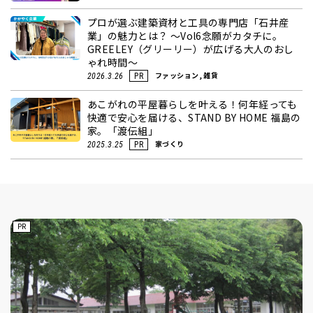
プロが選ぶ建築資材と工具の専門店「石井産
業」の魅力とは？ ～Vol6念願がカタチに。
GREELEY（グリーリー）が広げる大人のおし
ゃれ時間～
ファッション, 雑貨
2026.3.26
PR
あこがれの平屋暮らしを叶える！何年経っても
快適で安心を届ける、STAND BY HOME 福島の
家。「渡伝組」
家づくり
2025.3.25
PR
PR