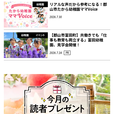
リアルな声だから参考になる！郡
幼稚園
山市たから幼稚園ママVoice
2026.7.30
【郡山市富田町】共働きでも「仕
幼稚園
イベント
事も教育も両立する」富田幼稚
園、見学会開催！
2026.7.24
PR