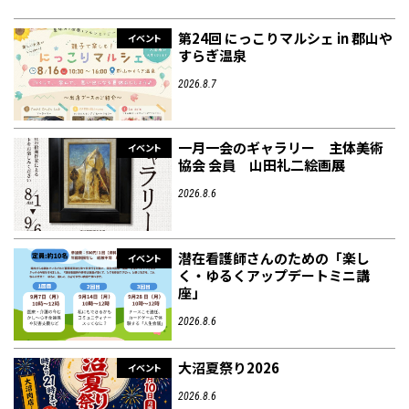
第24回 にっこりマルシェ in 郡山や
イベント
すらぎ温泉
2026.8.7
一月一会のギャラリー 主体美術
イベント
協会 会員 山田礼二絵画展
2026.8.6
潜在看護師さんのための「楽し
イベント
く・ゆるくアップデートミニ講
座」
2026.8.6
大沼夏祭り2026
イベント
2026.8.6