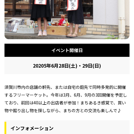
フィットネス・や
和食
温泉
鍼灸・整体・リラ
わんぱく
体験
福島ローカルグル
まつ毛サロン
名所
趣味・スキルアッ
インテリア
せたい
保育園・こども園
クゼーション
食品・酒
子どもの習い事・
生活を彩るモノ
メ
プ
塾
イベント開催日
20205年6月28日(土)・29日(日)
レジャー・スポー
非日常
イベントレポート
ツ施設
その他
パン
脱毛
アジア・エスニッ
温活・サウナ
歯列矯正・審美歯
テイクアウト
幼稚園
教育
ク
ライフイベント
科
須賀川市内の店舗の軒先、または自宅の庭先で同時多発的に開催
するフリーマーケット。今年は3月、6月、9月の3回開催を予定し
ており、前回は40以上の出店者が参加！まちあるき感覚で、買い
物や掘り出し物を探しながら、まちの方との交流も楽しんで♪
その他
インフォメーション
ランチ
その他
その他
その他