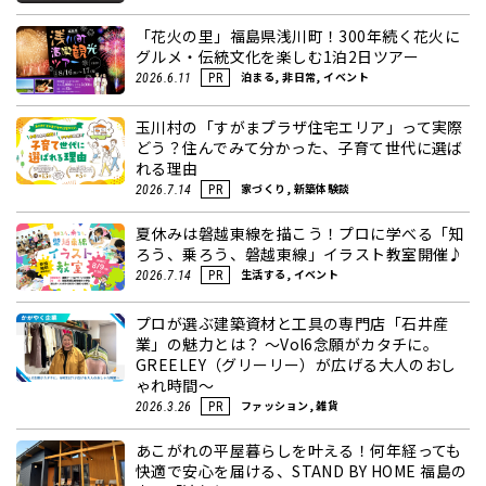
「花火の里」福島県浅川町！300年続く花火に
グルメ・伝統文化を楽しむ1泊2日ツアー
泊まる, 非日常, イベント
2026.6.11
PR
玉川村の「すがまプラザ住宅エリア」って実際
どう？住んでみて分かった、子育て世代に選ば
れる理由
家づくり, 新築体験談
2026.7.14
PR
夏休みは磐越東線を描こう！プロに学べる「知
ろう、乗ろう、磐越東線」イラスト教室開催♪
生活する, イベント
2026.7.14
PR
プロが選ぶ建築資材と工具の専門店「石井産
業」の魅力とは？ ～Vol6念願がカタチに。
GREELEY（グリーリー）が広げる大人のおし
ゃれ時間～
ファッション, 雑貨
2026.3.26
PR
あこがれの平屋暮らしを叶える！何年経っても
快適で安心を届ける、STAND BY HOME 福島の