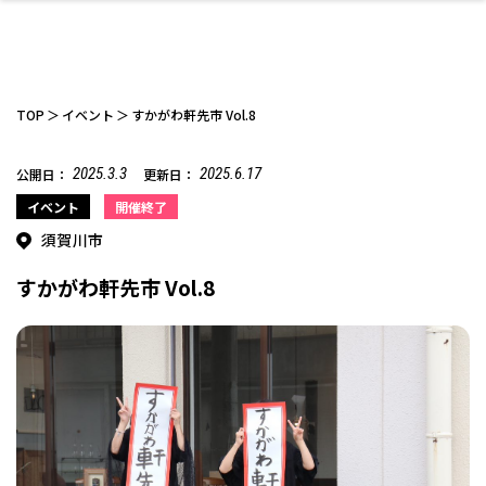
TOP
イベント
すかがわ軒先市 Vol.8
2025.3.3
2025.6.17
公開日：
更新日：
ファッション
開成山公園
お仕事探し
家づくり
カフェ
美容室
ネイルサロン
お金のこと
新築体験談
スイーツ
泊まる
雑貨
ウェディング・婚
住宅イベント
かわいい
ラーメン
家族で
エステ
イベント
開催終了
活
須賀川市
すかがわ軒先市 Vol.8
スポーツ・アウト
リフォーム・リノ
デート・友達と
美容アイテム
お酒
エイジングケア
ギフト・お土産
自治体インフォ
ひとりで
洋食
アウトドア
メンズ
キッズ
その他
中華
ベーション
ドア
保険
病院・クリニック
ペット