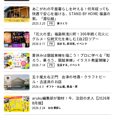
あこがれの平屋暮らしを叶える！何年経っても
快適で安心を届ける、STAND BY HOME 福島の
家。「渡伝組」
家づくり
2025.3.25
PR
「花火の里」福島県浅川町！300年続く花火に
グルメ・伝統文化を楽しむ1泊2日ツアー
泊まる, 非日常, イベント
2026.6.11
PR
夏休みは磐越東線を描こう！プロに学べる「知
ろう、乗ろう、磐越東線」イラスト教室開催♪
生活する, イベント
2026.7.14
PR
五十嵐太右ヱ門 会津の地酒・クラフトビー
ル・古道具のお店
ギフト・お土産, 食品・酒
2026.6.5
aruku編集部が取材！今、注目の求人【2026年
8月版】
お仕事探し
2026.3.24