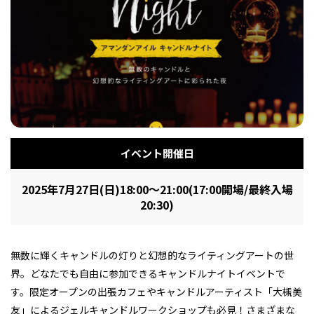
フィットネス・や
和食
温泉
鍼灸・整体・リラ
わんぱく
体験
福島ローカルグル
まつ毛サロン
名所
趣味・スキルアッ
インテリア
せたい
保育園・こども園
クゼーション
食品・酒
子どもの習い事・
生活を彩るモノ
メ
プ
塾
イベント開催日
レジャー・スポー
非日常
イベントレポート
ツ施設
その他
パン
脱毛
アジア・エスニッ
温活・サウナ
歯列矯正・審美歯
テイクアウト
幼稚園
教育
ク
ライフイベント
科
2025年7月27日(日)18:00～21:00(17:00開場/最終入場
20:30)
無数に輝くキャンドルの灯りと幻想的なライティングアートの世
界。どなたでも自由に参加できるキャンドルナイトイベントで
す。限定オープンの出張カフェやキャンドルアーティスト「大槻美
その他
ランチ
その他
その他
その他
友」によるジェルキャンドルワークショップも必見！さまざまな