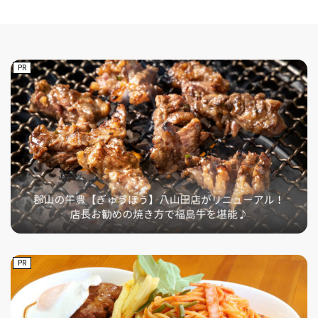
PR
PR