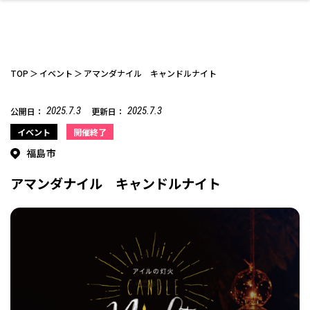
TOP
イベント
アマンダナイル キャンドルナイト
2025.7.3
2025.7.3
公開日：
更新日：
ファッション
開成山公園
お仕事探し
家づくり
カフェ
美容室
ネイルサロン
お金のこと
新築体験談
スイーツ
泊まる
雑貨
ウェディング・婚
住宅イベント
かわいい
ラーメン
家族で
エステ
イベント
開催終了
活
福島市
アマンダナイル キャンドルナイト
スポーツ・アウト
リフォーム・リノ
デート・友達と
美容アイテム
お酒
エイジングケア
ギフト・お土産
自治体インフォ
ひとりで
洋食
アウトドア
メンズ
キッズ
その他
中華
ベーション
ドア
保険
病院・クリニック
ペット