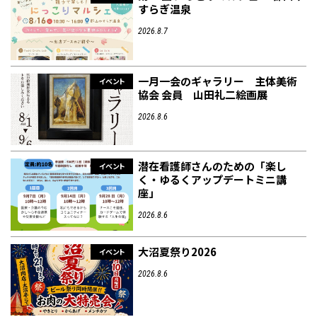
すらぎ温泉
2026.8.7
一月一会のギャラリー 主体美術
イベント
協会 会員 山田礼二絵画展
2026.8.6
潜在看護師さんのための「楽し
イベント
く・ゆるくアップデートミニ講
座」
2026.8.6
大沼夏祭り2026
イベント
2026.8.6