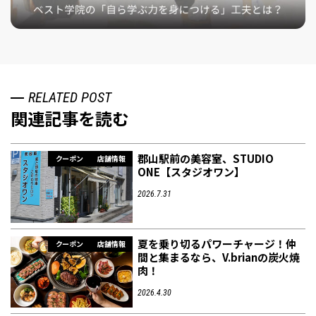
RELATED POST
関連記事を読む
郡山駅前の美容室、STUDIO
クーポン
店舗情報
ONE【スタジオワン】
2026.7.31
夏を乗り切るパワーチャージ！仲
クーポン
店舗情報
間と集まるなら、V.brianの炭火焼
肉！
2026.4.30