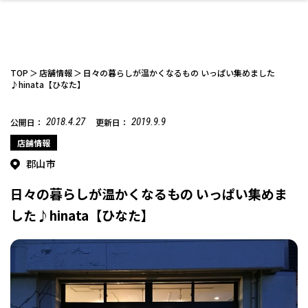
TOP
店舗情報
日々の暮らしが温かくなるもの いっぱい集めました
♪hinata【ひなた】
2018.4.27
2019.9.9
公開日：
更新日：
ファッション
開成山公園
お仕事探し
家づくり
カフェ
美容室
ネイルサロン
お金のこと
新築体験談
スイーツ
泊まる
雑貨
ウェディング・婚
住宅イベント
かわいい
ラーメン
家族で
エステ
活
店舗情報
郡山市
日々の暮らしが温かくなるもの いっぱい集めま
した♪hinata【ひなた】
スポーツ・アウト
リフォーム・リノ
デート・友達と
美容アイテム
お酒
エイジングケア
ギフト・お土産
自治体インフォ
ひとりで
洋食
アウトドア
メンズ
キッズ
その他
中華
ベーション
ドア
保険
病院・クリニック
ペット