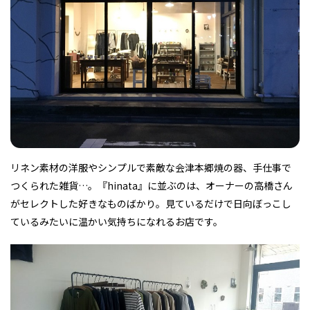
フィットネス・や
和食
温泉
鍼灸・整体・リラ
わんぱく
体験
福島ローカルグル
まつ毛サロン
名所
趣味・スキルアッ
インテリア
せたい
保育園・こども園
クゼーション
食品・酒
子どもの習い事・
生活を彩るモノ
メ
プ
塾
レジャー・スポー
非日常
イベントレポート
リネン素材の洋服やシンプルで素敵な会津本郷焼の器、手仕事で
ツ施設
その他
パン
脱毛
アジア・エスニッ
温活・サウナ
歯列矯正・審美歯
テイクアウト
幼稚園
教育
ク
ライフイベント
科
つくられた雑貨…。『hinata』に並ぶのは、オーナーの高橋さん
がセレクトした好きなものばかり。見ているだけで日向ぼっこし
ているみたいに温かい気持ちになれるお店です。
その他
ランチ
その他
その他
その他