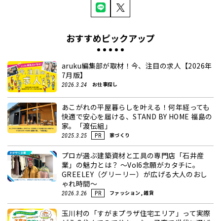
おすすめピックアップ
aruku編集部が取材！今、注目の求人【2026年
7月版】
お仕事探し
2026.3.24
あこがれの平屋暮らしを叶える！何年経っても
快適で安心を届ける、STAND BY HOME 福島の
家。「渡伝組」
家づくり
2025.3.25
PR
プロが選ぶ建築資材と工具の専門店「石井産
業」の魅力とは？ ～Vol6念願がカタチに。
GREELEY（グリーリー）が広げる大人のおし
ゃれ時間～
ファッション, 雑貨
2026.3.26
PR
玉川村の「すがまプラザ住宅エリア」って実際