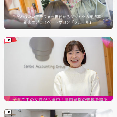
PR
PR