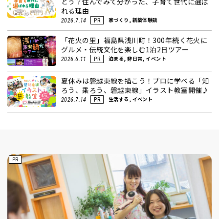
どう？住んでみて分かった、子育て世代に選ば
れる理由
家づくり, 新築体験談
2026.7.14
PR
「花火の里」福島県浅川町！300年続く花火に
グルメ・伝統文化を楽しむ1泊2日ツアー
泊まる, 非日常, イベント
2026.6.11
PR
夏休みは磐越東線を描こう！プロに学べる「知
ろう、乗ろう、磐越東線」イラスト教室開催♪
生活する, イベント
2026.7.14
PR
PR