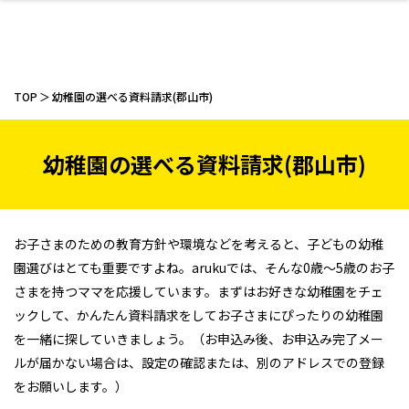
TOP
幼稚園の選べる資料請求(郡山市)
幼稚園の選べる資料請求(郡山市)
ファッション
開成山公園
お仕事探し
家づくり
カフェ
美容室
ネイルサロン
お金のこと
新築体験談
スイーツ
泊まる
雑貨
ウェディング・婚
住宅イベント
かわいい
ラーメン
家族で
エステ
活
お子さまのための教育方針や環境などを考えると、子どもの幼稚
園選びはとても重要ですよね。arukuでは、そんな0歳～5歳のお子
さまを持つママを応援しています。まずはお好きな幼稚園をチェ
ックして、かんたん資料請求をしてお子さまにぴったりの幼稚園
スポーツ・アウト
リフォーム・リノ
デート・友達と
美容アイテム
お酒
エイジングケア
ギフト・お土産
自治体インフォ
ひとりで
洋食
アウトドア
メンズ
キッズ
その他
中華
ベーション
ドア
保険
病院・クリニック
ペット
を一緒に探していきましょう。（お申込み後、お申込み完了メー
ルが届かない場合は、設定の確認または、別のアドレスでの登録
をお願いします。）