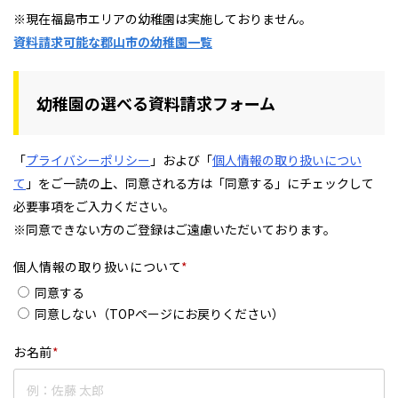
※現在福島市エリアの幼稚園は実施しておりません。
資料請求可能な郡山市の幼稚園一覧
フィットネス・や
和食
温泉
鍼灸・整体・リラ
わんぱく
体験
福島ローカルグル
まつ毛サロン
名所
趣味・スキルアッ
インテリア
せたい
保育園・こども園
クゼーション
食品・酒
子どもの習い事・
生活を彩るモノ
メ
プ
塾
幼稚園の選べる資料請求フォーム
「
プライバシーポリシー
」および「
個人情報の取り扱いについ
て
」をご一読の上、同意される方は「同意する」にチェックして
必要事項をご入力ください。
レジャー・スポー
非日常
イベントレポート
ツ施設
その他
パン
脱毛
アジア・エスニッ
温活・サウナ
歯列矯正・審美歯
テイクアウト
※同意できない方のご登録はご遠慮いただいております。
幼稚園
教育
ク
ライフイベント
科
個人情報の取り扱いについて
*
同意する
同意しない（TOPページにお戻りください）
お名前
*
その他
ランチ
その他
その他
その他