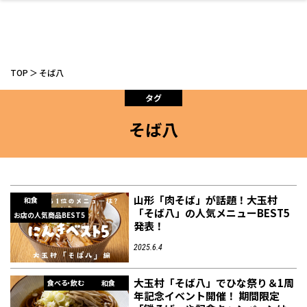
TOP
そば八
タグ
そば八
ファッション
開成山公園
お仕事探し
家づくり
カフェ
美容室
ネイルサロン
お金のこと
新築体験談
スイーツ
泊まる
雑貨
ウェディング・婚
住宅イベント
かわいい
ラーメン
家族で
エステ
活
山形「肉そば」が話題！大玉村
和食
「そば八」の人気メニューBEST5
お店の人気商品BEST5
発表！
スポーツ・アウト
リフォーム・リノ
デート・友達と
美容アイテム
お酒
エイジングケア
ギフト・お土産
自治体インフォ
ひとりで
洋食
アウトドア
メンズ
キッズ
その他
中華
2025.6.4
ベーション
ドア
保険
病院・クリニック
ペット
大玉村「そば八」でひな祭り＆1周
食べる・飲む
和食
年記念イベント開催！ 期間限定