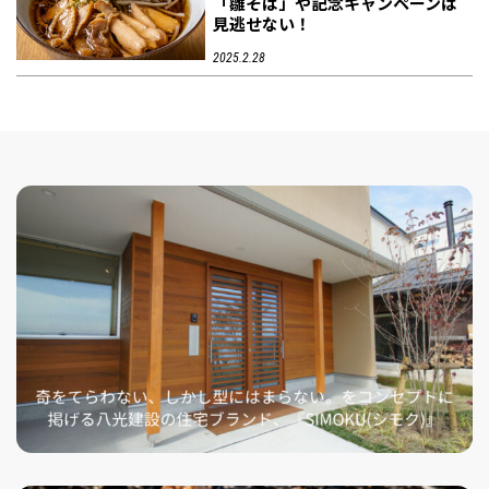
「雛そば」や記念キャンペーンは
見逃せない！
2025.2.28
フィットネス・や
和食
温泉
鍼灸・整体・リラ
わんぱく
体験
福島ローカルグル
まつ毛サロン
名所
趣味・スキルアッ
インテリア
せたい
保育園・こども園
クゼーション
食品・酒
子どもの習い事・
生活を彩るモノ
メ
プ
塾
レジャー・スポー
非日常
イベントレポート
ツ施設
その他
パン
脱毛
アジア・エスニッ
温活・サウナ
歯列矯正・審美歯
テイクアウト
幼稚園
教育
ク
ライフイベント
科
その他
ランチ
その他
その他
その他