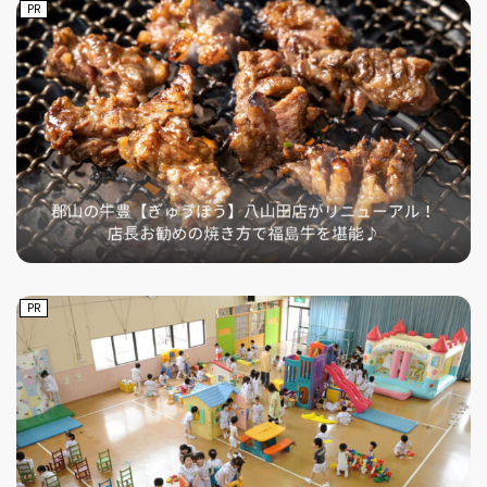
PR
PR