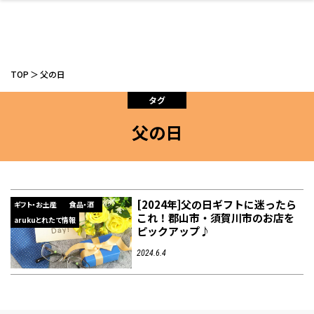
TOP
父の日
タグ
父の日
ファッション
開成山公園
お仕事探し
家づくり
カフェ
美容室
ネイルサロン
お金のこと
新築体験談
スイーツ
泊まる
雑貨
ウェディング・婚
住宅イベント
かわいい
ラーメン
家族で
エステ
活
[2024年]父の日ギフトに迷ったら
ギフト・お土産
食品・酒
これ！郡山市・須賀川市のお店を
arukuとれたて情報
ピックアップ♪
スポーツ・アウト
リフォーム・リノ
デート・友達と
美容アイテム
お酒
エイジングケア
ギフト・お土産
自治体インフォ
ひとりで
洋食
アウトドア
メンズ
キッズ
その他
中華
2024.6.4
ベーション
ドア
保険
病院・クリニック
ペット