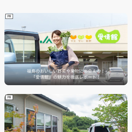
PR
フィットネス・や
和食
温泉
鍼灸・整体・リラ
わんぱく
体験
福島ローカルグル
まつ毛サロン
名所
趣味・スキルアッ
インテリア
せたい
保育園・こども園
クゼーション
食品・酒
子どもの習い事・
生活を彩るモノ
メ
プ
塾
レジャー・スポー
非日常
イベントレポート
ツ施設
その他
パン
脱毛
アジア・エスニッ
温活・サウナ
歯列矯正・審美歯
テイクアウト
幼稚園
教育
ク
ライフイベント
科
PR
その他
ランチ
その他
その他
その他