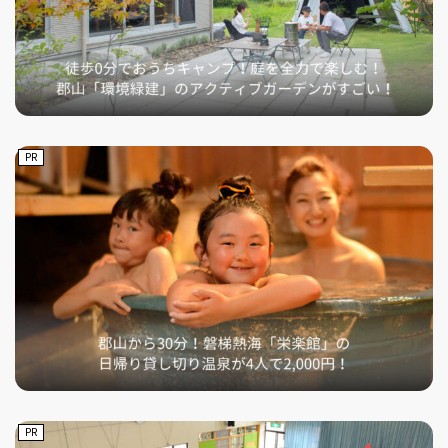
PR
PR