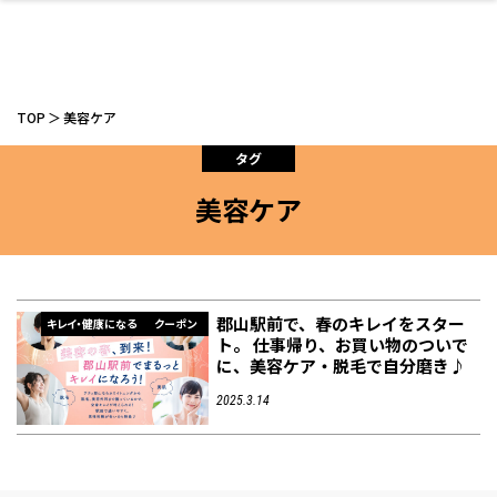
TOP
美容ケア
タグ
美容ケア
ファッション
開成山公園
お仕事探し
家づくり
カフェ
美容室
ネイルサロン
お金のこと
新築体験談
スイーツ
泊まる
雑貨
ウェディング・婚
住宅イベント
かわいい
ラーメン
家族で
エステ
活
郡山駅前で、春のキレイをスター
キレイ・健康になる
クーポン
ト。 仕事帰り、お買い物のついで
に、美容ケア・脱毛で自分磨き♪
スポーツ・アウト
リフォーム・リノ
デート・友達と
美容アイテム
お酒
エイジングケア
ギフト・お土産
自治体インフォ
ひとりで
洋食
アウトドア
メンズ
キッズ
その他
中華
2025.3.14
ベーション
ドア
保険
病院・クリニック
ペット