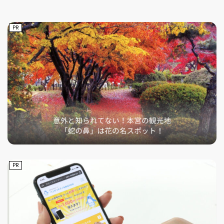
PR
フィットネス・や
和食
温泉
鍼灸・整体・リラ
わんぱく
体験
福島ローカルグル
まつ毛サロン
名所
趣味・スキルアッ
インテリア
せたい
保育園・こども園
クゼーション
食品・酒
子どもの習い事・
生活を彩るモノ
メ
プ
塾
レジャー・スポー
非日常
イベントレポート
ツ施設
その他
パン
脱毛
アジア・エスニッ
温活・サウナ
歯列矯正・審美歯
テイクアウト
幼稚園
教育
ク
ライフイベント
科
PR
その他
ランチ
その他
その他
その他