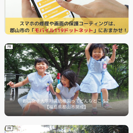
PR
PR