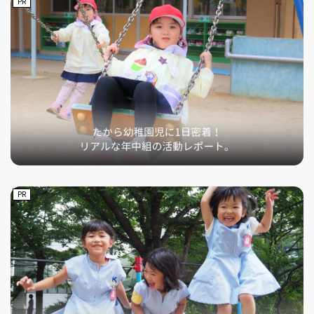
PR
PR