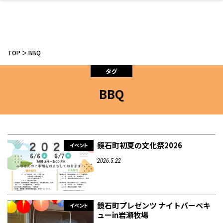
TOP
BBQ
タグ
BBQ
ファッション
開成山公園
お仕事探し
家づくり
カフェ
美容室
ネイルサロン
お金のこと
新築体験談
スイーツ
泊まる
雑貨
ウェディング・婚
住宅イベント
かわいい
ラーメン
家族で
エステ
活
鏡石町初夏の文化祭2026
イベント
2026.5.22
スポーツ・アウト
リフォーム・リノ
デート・友達と
美容アイテム
お酒
エイジングケア
ギフト・お土産
自治体インフォ
ひとりで
洋食
アウトドア
メンズ
キッズ
その他
中華
ベーション
ドア
保険
病院・クリニック
ペット
鏡石町プレゼンツ ナイトバーベキ
イベント
ューin岩瀬牧場