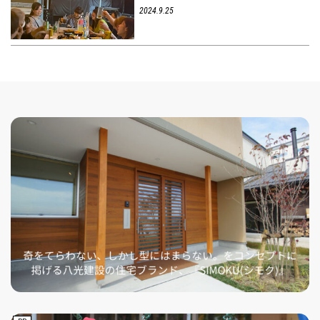
2024.9.25
フィットネス・や
和食
温泉
鍼灸・整体・リラ
わんぱく
体験
福島ローカルグル
まつ毛サロン
名所
趣味・スキルアッ
インテリア
せたい
保育園・こども園
クゼーション
食品・酒
子どもの習い事・
生活を彩るモノ
メ
プ
塾
レジャー・スポー
非日常
イベントレポート
ツ施設
その他
パン
脱毛
アジア・エスニッ
温活・サウナ
歯列矯正・審美歯
テイクアウト
幼稚園
教育
ク
ライフイベント
科
その他
ランチ
その他
その他
その他