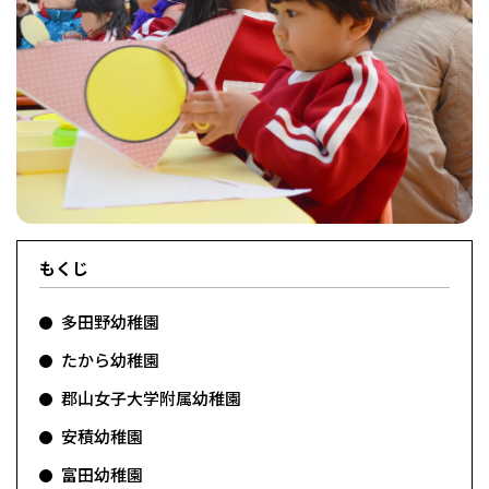
フィットネス・や
和食
温泉
鍼灸・整体・リラ
わんぱく
体験
福島ローカルグル
まつ毛サロン
名所
趣味・スキルアッ
インテリア
せたい
保育園・こども園
クゼーション
食品・酒
子どもの習い事・
生活を彩るモノ
メ
プ
塾
レジャー・スポー
非日常
イベントレポート
もくじ
ツ施設
その他
パン
脱毛
アジア・エスニッ
温活・サウナ
歯列矯正・審美歯
テイクアウト
幼稚園
教育
ク
ライフイベント
科
多田野幼稚園
たから幼稚園
郡山女子大学附属幼稚園
安積幼稚園
その他
ランチ
その他
その他
その他
富田幼稚園