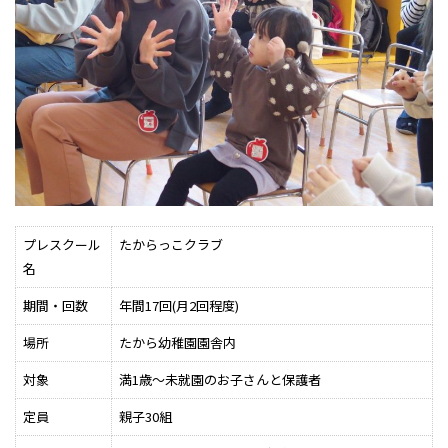
プレスクール
たからっこクラブ
名
期間・回数
年間17回(月2回程度)
場所
たから幼稚園園舎内
対象
満1歳～未就園のお子さんと保護者
定員
親子30組