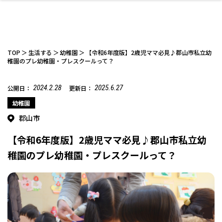
TOP
生活する
幼稚園
【令和6年度版】2歳児ママ必見♪郡山市私立幼
稚園のプレ幼稚園・プレスクールって？
2024.2.28
2025.6.27
公開日：
更新日：
ファッション
開成山公園
お仕事探し
家づくり
カフェ
美容室
ネイルサロン
お金のこと
新築体験談
スイーツ
泊まる
雑貨
ウェディング・婚
住宅イベント
かわいい
ラーメン
家族で
エステ
活
幼稚園
郡山市
【令和6年度版】2歳児ママ必見♪郡山市私立幼
稚園のプレ幼稚園・プレスクールって？
スポーツ・アウト
リフォーム・リノ
デート・友達と
美容アイテム
お酒
エイジングケア
ギフト・お土産
自治体インフォ
ひとりで
洋食
アウトドア
メンズ
キッズ
その他
中華
ベーション
ドア
保険
病院・クリニック
ペット