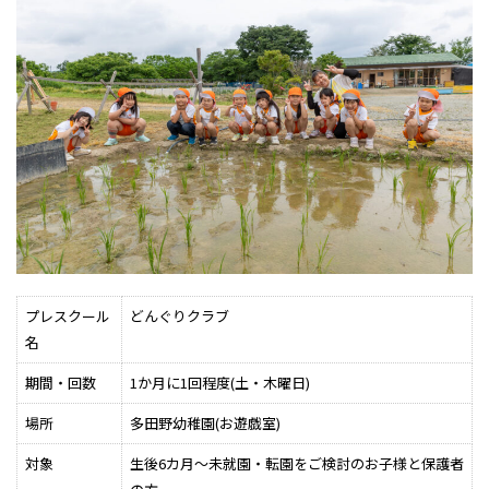
プレスクール
どんぐりクラブ
名
期間・回数
1か月に1回程度(土・木曜日)
場所
多田野幼稚園(お遊戯室)
対象
生後6カ月～未就園・転園をご検討のお子様と保護者