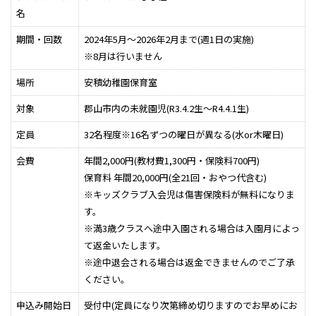
名
期間・回数
2024年5月～2026年2月まで(週1日の実施)
※8月は行いません
場所
安積幼稚園保育室
対象
郡山市内の未就園児(R3.4.2生～R4.4.1生)
定員
32名程度※16名ずつの曜日が異なる(水or木曜日)
会費
年間2,000円(教材費1,300円・保険料700円)
保育料 年間20,000円(全21回・おやつ代含む)
※キッズクラブ入会児は傷害保険料が無料になりま
す。
※満3歳クラスへ途中入園される場合は入園月によっ
て返金いたします。
※途中退会される場合は返金できませんのでご了承
ください。
申込み開始日
受付中(定員になり次第締め切りますのでお早めにお