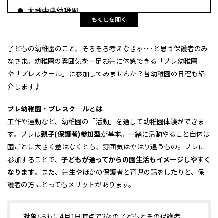
大槻中央幼稚園
もくじを開く
たちばな幼稚園
子どもの幼稚園のこと、そろそろ考えなきゃ･･･と思う保護者のみ
なさま。幼稚園の雰囲気を一足お先に体感できる「プレ幼稚園」
や「プレスクール」に参加してみませんか？各幼稚園の日程も紹
介します♪
プレ幼稚園・プレスクールとは…
工作や運動など、幼稚園の「活動」を通して幼稚園体験ができま
す。プレは
親子(保護者)参加型
が基本。一緒に活動やること自体は
園ごとに大きく差はなくとも、雰囲気はやはり違うもの。プレに
参加することで、
子どもが通ってからの園生活もイメージしやすく
なります
。また、先生やほかの保護者と育児の話をしたりと、保
護者の方にとってもメリットがあります。
対象
/おもに4月1日時点で2歳の子どもとその保護者