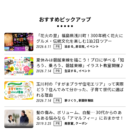
おすすめピックアップ
「花火の里」福島県浅川町！300年続く花火に
グルメ・伝統文化を楽しむ1泊2日ツアー
泊まる, 非日常, イベント
2026.6.11
PR
夏休みは磐越東線を描こう！プロに学べる「知
ろう、乗ろう、磐越東線」イラスト教室開催♪
生活する, イベント
2026.7.14
PR
玉川村の「すがまプラザ住宅エリア」って実際
どう？住んでみて分かった、子育て世代に選ば
れる理由
家づくり, 新築体験談
2026.7.14
PR
髪の傷み、ボリューム、白髪… 30代からのあ
るある悩みなら「アマルフィー」におまかせ！
美容室, クーポン
2019.3.25
PR