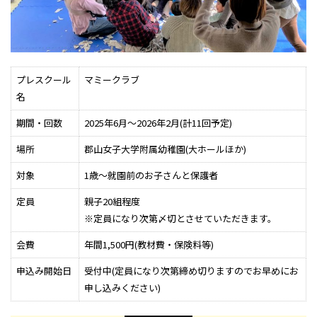
プレスクール
マミークラブ
名
期間・回数
2025年6月～2026年2月(計11回予定)
場所
郡山女子大学附属幼稚園(大ホールほか)
対象
1歳～就園前のお子さんと保護者
定員
親子20組程度
※定員になり次第〆切とさせていただきます。
会費
年間1,500円(教材費・保険料等)
申込み開始日
受付中(定員になり次第締め切りますのでお早めにお
申し込みください)