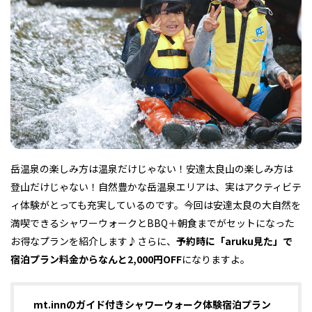
フィットネス・や
和食
温泉
鍼灸・整体・リラ
わんぱく
体験
福島ローカルグル
まつ毛サロン
名所
趣味・スキルアッ
インテリア
せたい
保育園・こども園
クゼーション
食品・酒
子どもの習い事・
生活を彩るモノ
メ
プ
塾
レジャー・スポー
非日常
イベントレポート
岳温泉の楽しみ方は温泉だけじゃない！安達太良山の楽しみ方は
ツ施設
その他
パン
脱毛
アジア・エスニッ
温活・サウナ
歯列矯正・審美歯
テイクアウト
幼稚園
教育
ク
ライフイベント
科
登山だけじゃない！自然豊かな岳温泉エリアは、実はアクティビテ
ィ体験がとっても充実しているのです。今回は安達太良の大自然を
満喫できるシャワーウォークとBBQ＋朝食までがセットになった
お得なプランを紹介します♪さらに、
予約時に「aruku見た」で
宿泊プラン料金からなんと2,000円OFF
になりますよ。
その他
ランチ
その他
その他
その他
mt.innのガイド付きシャワーウォーク体験宿泊プラン