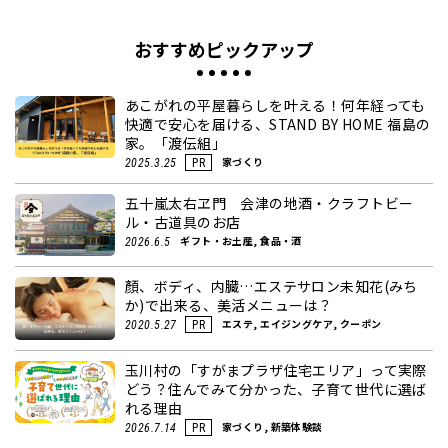
おすすめピックアップ
あこがれの平屋暮らしを叶える！何年経っても
快適で安心を届ける、STAND BY HOME 福島の
家。「渡伝組」
家づくり
2025.3.25
PR
五十嵐太右ヱ門 会津の地酒・クラフトビー
ル・古道具のお店
ギフト・お土産, 食品・酒
2026.6.5
顏、ボディ、内臓…エステサロン未知花(みち
か)で出来る、美活メニューは？
エステ, エイジングケア, クーポン
2020.5.27
PR
玉川村の「すがまプラザ住宅エリア」って実際
どう？住んでみて分かった、子育て世代に選ば
れる理由
家づくり, 新築体験談
2026.7.14
PR