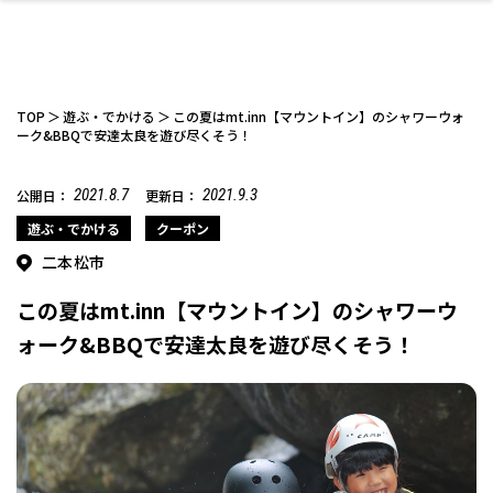
TOP
遊ぶ・でかける
この夏はmt.inn【マウントイン】のシャワーウォ
ーク&BBQで安達太良を遊び尽くそう！
2021.8.7
2021.9.3
公開日：
更新日：
ファッション
開成山公園
お仕事探し
家づくり
カフェ
美容室
ネイルサロン
お金のこと
新築体験談
スイーツ
泊まる
雑貨
ウェディング・婚
住宅イベント
かわいい
ラーメン
家族で
エステ
活
遊ぶ・でかける
クーポン
二本松市
この夏はmt.inn【マウントイン】のシャワーウ
ォーク&BBQで安達太良を遊び尽くそう！
スポーツ・アウト
リフォーム・リノ
デート・友達と
美容アイテム
お酒
エイジングケア
ギフト・お土産
自治体インフォ
ひとりで
洋食
アウトドア
メンズ
キッズ
その他
中華
ベーション
ドア
保険
病院・クリニック
ペット