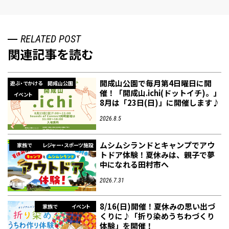
RELATED POST
関連記事を読む
開成山公園で毎月第4日曜日に開
遊ぶ・でかける
開成山公園
催！「開成山.ichi(ドットイチ)。」
イベント
8月は「23日(日)」に開催します♪
2026.8.5
ムシムシランドとキャンプでアウ
家族で
レジャー・スポーツ施設
トドア体験！夏休みは、親子で夢
中になれる田村市へ
2026.7.31
8/16(日)開催！夏休みの思い出づ
家族で
イベント
くりに♪「折り染めうちわづくり
体験」を開催！