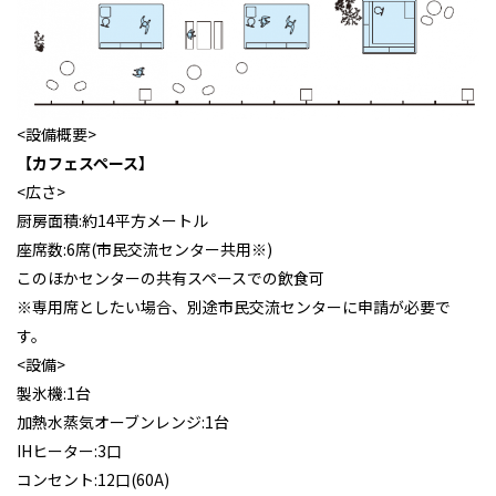
<設備概要>
【カフェスペース】
<広さ>
厨房面積:約14平方メートル
座席数:6席(市民交流センター共用※)
このほかセンターの共有スペースでの飲食可
※専用席としたい場合、別途市民交流センターに申請が必要で
す。
<設備>
製氷機:1台
加熱水蒸気オーブンレンジ:1台
IHヒーター:3口
コンセント:12口(60A)