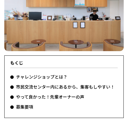
フィットネス・や
和食
温泉
鍼灸・整体・リラ
わんぱく
体験
福島ローカルグル
まつ毛サロン
名所
趣味・スキルアッ
インテリア
せたい
保育園・こども園
クゼーション
食品・酒
子どもの習い事・
生活を彩るモノ
メ
プ
塾
もくじ
レジャー・スポー
非日常
イベントレポート
ツ施設
その他
パン
脱毛
アジア・エスニッ
温活・サウナ
歯列矯正・審美歯
テイクアウト
幼稚園
教育
ク
ライフイベント
科
チャレンジショップとは？
市民交流センター内にあるから、集客もしやすい！
やって良かった！先輩オーナーの声
募集要項
その他
ランチ
その他
その他
その他