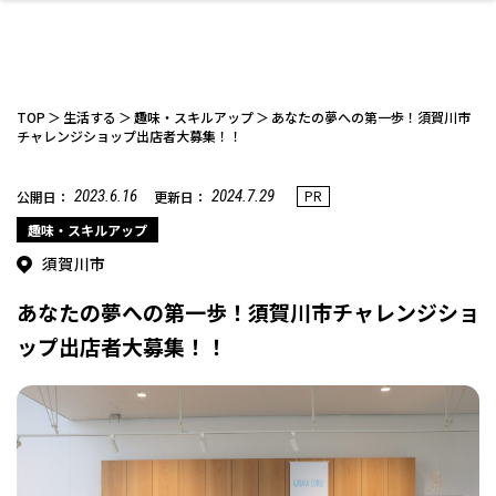
TOP
生活する
趣味・スキルアップ
あなたの夢への第一歩！須賀川市
チャレンジショップ出店者大募集！！
2023.6.16
2024.7.29
PR
公開日：
更新日：
ファッション
開成山公園
お仕事探し
家づくり
カフェ
美容室
ネイルサロン
お金のこと
新築体験談
スイーツ
泊まる
雑貨
ウェディング・婚
住宅イベント
かわいい
ラーメン
家族で
エステ
活
趣味・スキルアップ
須賀川市
あなたの夢への第一歩！須賀川市チャレンジショ
ップ出店者大募集！！
スポーツ・アウト
リフォーム・リノ
デート・友達と
美容アイテム
お酒
エイジングケア
ギフト・お土産
自治体インフォ
ひとりで
洋食
アウトドア
メンズ
キッズ
その他
中華
ベーション
ドア
保険
病院・クリニック
ペット