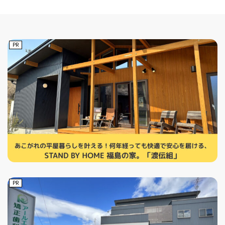
PR
PR