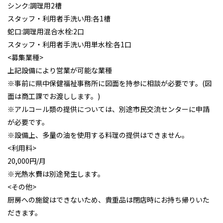
シンク:調理用2槽
スタッフ・利用者手洗い用:各1槽
蛇口:調理用混合水栓:2口
スタッフ・利用者手洗い用単水栓:各1口
<募集業種>
上記設備により営業が可能な業種
※事前に県中保健福祉事務所に図面を持参に相談が必要です。(図
面は商工課でお渡しします。)
※アルコール類の提供については、別途市民交流センターに申請
が必要です。
※設備上、多量の油を使用する料理の提供はできません。
<利用料>
20,000円/月
※光熱水費は別途発生します。
<その他>
厨房への施錠はできないため、貴重品は閉店時にお持ち帰りいた
だきます。