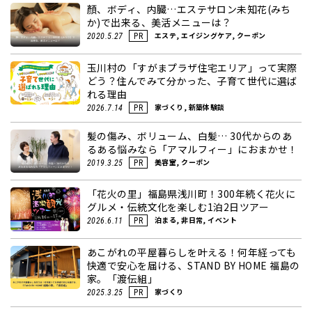
顏、ボディ、内臓…エステサロン未知花(みち
か)で出来る、美活メニューは？
エステ, エイジングケア, クーポン
2020.5.27
PR
玉川村の「すがまプラザ住宅エリア」って実際
どう？住んでみて分かった、子育て世代に選ば
れる理由
家づくり, 新築体験談
2026.7.14
PR
髪の傷み、ボリューム、白髪… 30代からのあ
るある悩みなら「アマルフィー」におまかせ！
美容室, クーポン
2019.3.25
PR
「花火の里」福島県浅川町！300年続く花火に
グルメ・伝統文化を楽しむ1泊2日ツアー
泊まる, 非日常, イベント
2026.6.11
PR
あこがれの平屋暮らしを叶える！何年経っても
快適で安心を届ける、STAND BY HOME 福島の
家。「渡伝組」
家づくり
2025.3.25
PR