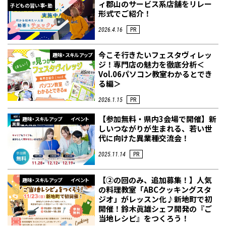
ィ郡山のサービス系店舗をリレー
子どもの習い事・塾
形式でご紹介！
2026.4.16
PR
今こそ行きたいフェスタヴィレッ
趣味・スキルアップ
ジ！専門店の魅力を徹底分析＜
Vol.06パソコン教室わかるとでき
る編＞
2026.1.15
PR
【参加無料・県内3会場で開催】新
趣味・スキルアップ
イベント
しいつながりが生まれる、若い世
代に向けた異業種交流会！
2025.11.14
PR
【②の回のみ、追加募集！】人気
趣味・スキルアップ
イベント
の料理教室「ABCクッキングスタ
ジオ」がレッスン化♪新地町で初
開催！鈴木眞雄シェフ開発の『ご
当地レシピ』をつくろう！