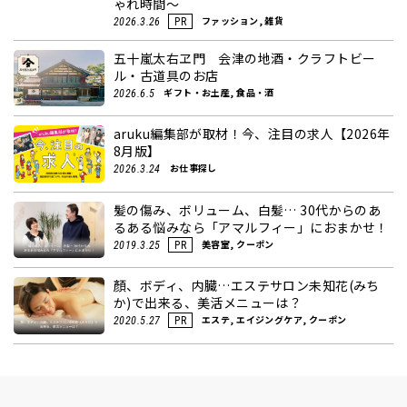
ゃれ時間～
ファッション, 雑貨
2026.3.26
PR
五十嵐太右ヱ門 会津の地酒・クラフトビー
ル・古道具のお店
ギフト・お土産, 食品・酒
2026.6.5
aruku編集部が取材！今、注目の求人【2026年
8月版】
お仕事探し
2026.3.24
髪の傷み、ボリューム、白髪… 30代からのあ
るある悩みなら「アマルフィー」におまかせ！
美容室, クーポン
2019.3.25
PR
顏、ボディ、内臓…エステサロン未知花(みち
か)で出来る、美活メニューは？
エステ, エイジングケア, クーポン
2020.5.27
PR