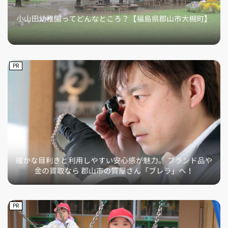
PR
PR