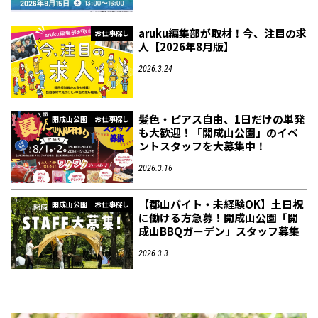
aruku編集部が取材！今、注目の求
お仕事探し
人【2026年8月版】
2026.3.24
髪色・ピアス自由、1日だけの単発
開成山公園
お仕事探し
も大歓迎！「開成山公園」のイベ
ントスタッフを大募集中！
2026.3.16
【郡山バイト・未経験OK】土日祝
開成山公園
お仕事探し
に働ける方急募！開成山公園「開
成山BBQガーデン」スタッフ募集
2026.3.3