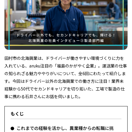
フィットネス・や
和食
温泉
鍼灸・整体・リラ
わんぱく
体験
福島ローカルグル
まつ毛サロン
名所
趣味・スキルアッ
インテリア
せたい
保育園・こども園
クゼーション
食品・酒
子どもの習い事・
生活を彩るモノ
メ
プ
塾
田村市の北海興業は、ドライバーが働きやすい環境づくりに力を
入れている、aruku注目の「福島のかがやく企業」。運送業の仕事
レジャー・スポー
非日常
イベントレポート
の知られざる魅力ややりがいについて、全6回にわたって紹介しま
ツ施設
その他
パン
脱毛
アジア・エスニッ
温活・サウナ
歯列矯正・審美歯
テイクアウト
幼稚園
教育
ク
ライフイベント
科
す。今回はドライバー以外の北海興業での働き方に注目！業界未
経験から50代でセカンドキャリアを切り拓いた、工場で製造の仕
事に携わる石井さんにお話を伺いました。
もくじ
その他
ランチ
その他
その他
その他
これまでの経験を活かし、異業種からの転職に挑