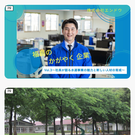
PR
PR