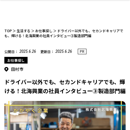
TOP
生活する
お仕事探し
ドライバー以外でも、セカンドキャリアで
も、輝ける！北海興業の社員インタビュー③製造部門編
2025.6.26
2025.6.26
PR
公開日：
更新日：
ファッション
開成山公園
お仕事探し
家づくり
カフェ
美容室
ネイルサロン
お金のこと
新築体験談
スイーツ
泊まる
雑貨
ウェディング・婚
住宅イベント
かわいい
ラーメン
家族で
エステ
活
お仕事探し
田村市
ドライバー以外でも、セカンドキャリアでも、輝
ける！北海興業の社員インタビュー③製造部門編
スポーツ・アウト
リフォーム・リノ
デート・友達と
美容アイテム
お酒
エイジングケア
ギフト・お土産
自治体インフォ
ひとりで
洋食
アウトドア
メンズ
キッズ
その他
中華
ベーション
ドア
保険
病院・クリニック
ペット