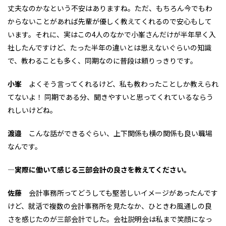
丈夫なのかなという不安はありますね。ただ、もちろん今でもわ
からないことがあれば先輩が優しく教えてくれるので安心もして
います。それに、実はこの4人のなかで小峯さんだけが半年早く入
社したんですけど、たった半年の違いとは思えないぐらいの知識
で、教わることも多く、同期なのに普段は頼りっきりです。
小峯
よくそう言ってくれるけど、私も教わったことしか教えられ
てないよ！ 同期である分、聞きやすいと思ってくれているならう
れしいけどね。
渡邉
こんな話ができるぐらい、上下関係も横の関係も良い職場
なんです。
―実際に働いて感じる三部会計の良さを教えてください。
佐藤
会計事務所ってどうしても堅苦しいイメージがあったんです
けど、就活で複数の会計事務所を見たなか、ひときわ風通しの良
さを感じたのが三部会計でした。会社説明会は私まで笑顔になっ