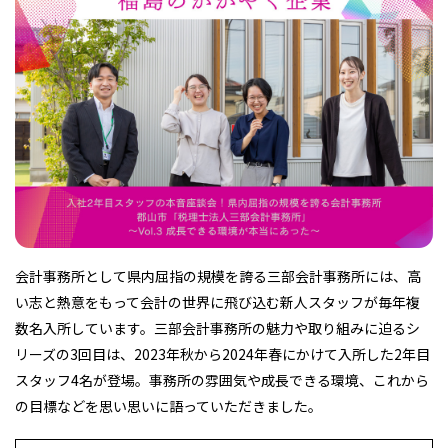
フィットネス・や
和食
温泉
鍼灸・整体・リラ
わんぱく
体験
福島ローカルグル
まつ毛サロン
名所
趣味・スキルアッ
インテリア
せたい
保育園・こども園
クゼーション
食品・酒
子どもの習い事・
生活を彩るモノ
メ
プ
塾
レジャー・スポー
非日常
イベントレポート
ツ施設
その他
パン
脱毛
アジア・エスニッ
温活・サウナ
歯列矯正・審美歯
テイクアウト
幼稚園
教育
ク
ライフイベント
科
会計事務所として県内屈指の規模を誇る三部会計事務所には、高
い志と熱意をもって会計の世界に飛び込む新人スタッフが毎年複
数名入所しています。三部会計事務所の魅力や取り組みに迫るシ
リーズの3回目は、2023年秋から2024年春にかけて入所した2年目
スタッフ4名が登場。事務所の雰囲気や成長できる環境、これから
の目標などを思い思いに語っていただきました。
その他
ランチ
その他
その他
その他