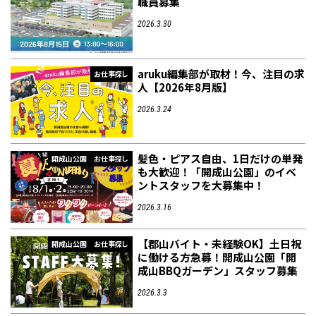
職員募集
2026.3.30
aruku編集部が取材！今、注目の求
お仕事探し
人【2026年8月版】
2026.3.24
髪色・ピアス自由、1日だけの単発
開成山公園
お仕事探し
も大歓迎！「開成山公園」のイベ
ントスタッフを大募集中！
2026.3.16
【郡山バイト・未経験OK】土日祝
開成山公園
お仕事探し
に働ける方急募！開成山公園「開
成山BBQガーデン」スタッフ募集
2026.3.3