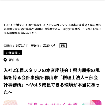
TOP
生活する
お仕事探し
入社2年目スタッフの本音座談会！県内屈指
の規模を誇る会計事務所 郡山市「税理士法人三部会計事務所」～Vol.3 成長で
きる環境が本当にあった～
ファッション
開成山公園
お仕事探し
家づくり
カフェ
美容室
ネイルサロン
お金のこと
新築体験談
スイーツ
泊まる
雑貨
ウェディング・婚
住宅イベント
かわいい
ラーメン
家族で
エステ
2025.7.4
2025.7.4
PR
公開日：
更新日：
活
お仕事探し
郡山市
入社2年目スタッフの本音座談会！県内屈指の規
模を誇る会計事務所 郡山市「税理士法人三部会
スポーツ・アウト
リフォーム・リノ
デート・友達と
美容アイテム
お酒
エイジングケア
ギフト・お土産
自治体インフォ
ひとりで
洋食
アウトドア
メンズ
キッズ
その他
中華
計事務所」～Vol.3 成長できる環境が本当にあっ
ベーション
ドア
保険
病院・クリニック
ペット
た～