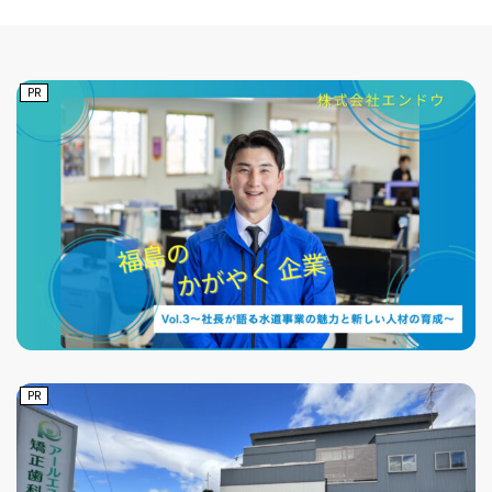
PR
PR