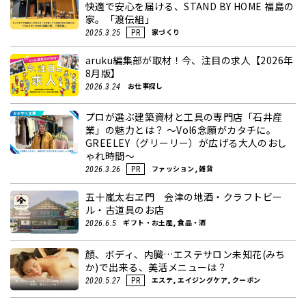
快適で安心を届ける、STAND BY HOME 福島の
家。「渡伝組」
家づくり
2025.3.25
PR
aruku編集部が取材！今、注目の求人【2026年
8月版】
お仕事探し
2026.3.24
プロが選ぶ建築資材と工具の専門店「石井産
業」の魅力とは？ ～Vol6念願がカタチに。
GREELEY（グリーリー）が広げる大人のおし
ゃれ時間～
ファッション, 雑貨
2026.3.26
PR
五十嵐太右ヱ門 会津の地酒・クラフトビー
ル・古道具のお店
ギフト・お土産, 食品・酒
2026.6.5
顏、ボディ、内臓…エステサロン未知花(みち
か)で出来る、美活メニューは？
エステ, エイジングケア, クーポン
2020.5.27
PR