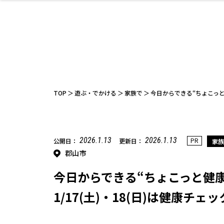
ファッション
開成山公園
お仕事探し
家づくり
カフェ
美容室
ネイルサロン
お金のこと
新築体験談
スイーツ
泊まる
雑貨
ウェディング
住宅イベン
かわいい
ラーメン
家族で
エステ
活
TOP
遊ぶ・でかける
家族で
今日からできる“ちょこっと
2026.1.13
2026.1.13
PR
公開日：
更新日：
家族
郡山市
レジャー・スポー
非日常
イベントレポ
ツ施設
その他
幼稚園
パン
脱毛
アジア・エスニッ
温活・サウナ
教育
歯列矯正・審
ライフイベ
テイクアウ
ク
科
今日からできる“ちょこっと健
1/17(土)・18(日)は健康チ