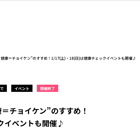
・婚
ト
スポーツ・アウト
リフォーム・リノ
デート・友達と
美容アイテム
お酒
保険
病院・クリニック
エイジングケア
ギフト・お土産
自治体インフォ
ひとりで
洋食
アウトドア
メンズ
キッズ
ペット
その他
中華
フィット
趣味・ス
イン
和
温
ベーション
ドア
せ
健康＝チョイケン”のすすめ！1/17(土)・18(日)は健康チェックイベントも開催♪
で
イベント
開催終了
ート
その他
美歯
ント
ト
ランチ
その他
その他
その他
康＝チョイケン”のすすめ！
ェックイベントも開催♪