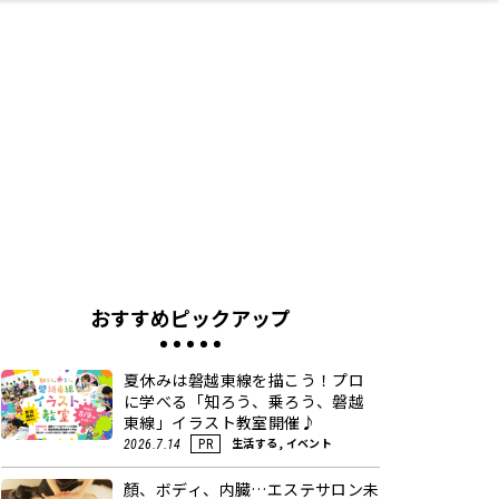
ネス・や
キルアッ
テリア
食
泉
鍼灸・整体・リラ
保育園・こども園
わんぱく
食品・酒
体験
福島ローカルグル
子どもの習い事・
生活を彩るモノ
まつ毛サロン
名所
たい
プ
クゼーション
メ
塾
おすすめピックアップ
夏休みは磐越東線を描こう！プロ
に学べる「知ろう、乗ろう、磐越
東線」イラスト教室開催♪
生活する, イベント
2026.7.14
PR
顏、ボディ、内臓…エステサロン未