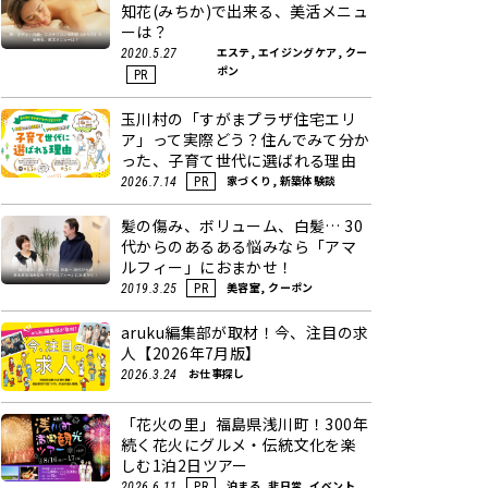
知花(みちか)で出来る、美活メニュ
ーは？
エステ, エイジングケア, クー
2020.5.27
ポン
PR
玉川村の「すがまプラザ住宅エリ
ア」って実際どう？住んでみて分か
った、子育て世代に選ばれる理由
家づくり, 新築体験談
2026.7.14
PR
髪の傷み、ボリューム、白髪… 30
代からのあるある悩みなら「アマ
ルフィー」におまかせ！
美容室, クーポン
2019.3.25
PR
aruku編集部が取材！今、注目の求
人【2026年7月版】
お仕事探し
2026.3.24
「花火の里」福島県浅川町！300年
続く花火にグルメ・伝統文化を楽
しむ1泊2日ツアー
泊まる, 非日常, イベント
2026.6.11
PR