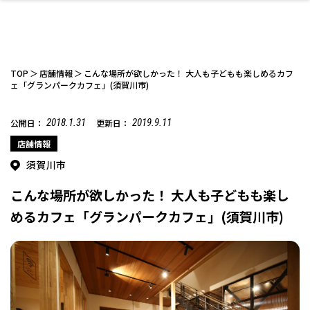
TOP
店舗情報
こんな場所が欲しかった！ 大人も子どもも楽しめるカフ
ェ「グランパークカフェ」(須賀川市)
2018.1.31
2019.9.11
公開日：
更新日：
ファッション
開成山公園
お仕事探し
家づくり
カフェ
美容室
ネイルサロン
お金のこと
新築体験談
スイーツ
泊まる
雑貨
ウェディング・婚
住宅イベント
かわいい
ラーメン
家族で
エステ
活
店舗情報
須賀川市
こんな場所が欲しかった！ 大人も子どもも楽し
めるカフェ「グランパークカフェ」(須賀川市)
スポーツ・アウト
リフォーム・リノ
デート・友達と
美容アイテム
お酒
エイジングケア
ギフト・お土産
自治体インフォ
ひとりで
洋食
アウトドア
メンズ
キッズ
その他
中華
ベーション
ドア
保険
病院・クリニック
ペット