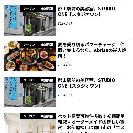
郡山駅前の美容室、STUDIO
クーポン
店舗情報
ONE【スタジオワン】
2026.7.31
夏を乗り切るパワーチャージ！仲
クーポン
店舗情報
間と集まるなら、V.brianの炭火焼
肉！
2026.4.30
郡山駅前の美容室、STUDIO
クーポン
店舗情報
ONE【スタジオワン】
2026.3.27
ペット飼育可物件多数！初期費用
クーポン
店舗情報
軽減×オーダーメイドの新しい賃
貸。お部屋探しは郡山市の「エス
アンドシー」へ！