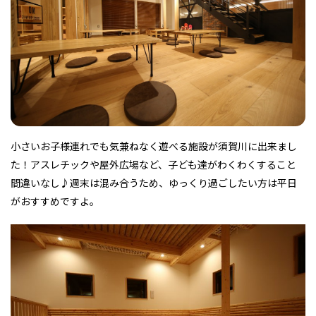
フィットネス・や
和食
温泉
鍼灸・整体・リラ
わんぱく
体験
福島ローカルグル
まつ毛サロン
名所
趣味・スキルアッ
インテリア
せたい
保育園・こども園
クゼーション
食品・酒
子どもの習い事・
生活を彩るモノ
メ
プ
塾
小さいお子様連れでも気兼ねなく遊べる施設が須賀川に出来まし
た！アスレチックや屋外広場など、子ども達がわくわくすること
レジャー・スポー
非日常
イベントレポート
ツ施設
その他
パン
脱毛
アジア・エスニッ
温活・サウナ
歯列矯正・審美歯
テイクアウト
間違いなし♪週末は混み合うため、ゆっくり過ごしたい方は平日
幼稚園
教育
ク
ライフイベント
科
がおすすめですよ。
その他
ランチ
その他
その他
その他