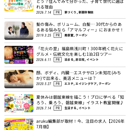
どう？住んでみて分かった、子育て世代に選ば
れる理由
家づくり, 新築体験談
2026.7.14
PR
髪の傷み、ボリューム、白髪… 30代からのあ
るある悩みなら「アマルフィー」におまかせ！
美容室, クーポン
2019.3.25
PR
「花火の里」福島県浅川町！300年続く花火に
グルメ・伝統文化を楽しむ1泊2日ツアー
泊まる, 非日常, イベント
2026.6.11
PR
顏、ボディ、内臓…エステサロン未知花(みち
か)で出来る、美活メニューは？
エステ, エイジングケア, クーポン
2020.5.27
PR
夏休みは磐越東線を描こう！プロに学べる「知
ろう、乗ろう、磐越東線」イラスト教室開催♪
生活する, イベント
2026.7.14
PR
aruku編集部が取材！今、注目の求人【2026年
7月版】