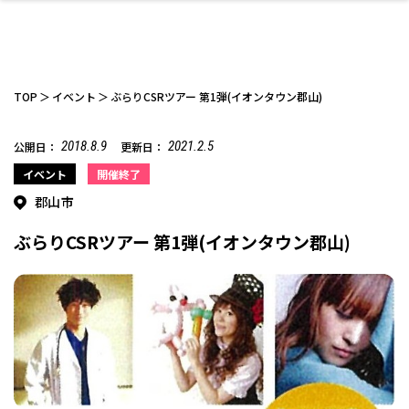
TOP
イベント
ぶらりCSRツアー 第1弾(イオンタウン郡山)
2018.8.9
2021.2.5
公開日：
更新日：
ファッション
開成山公園
お仕事探し
家づくり
カフェ
美容室
ネイルサロン
お金のこと
新築体験談
スイーツ
泊まる
雑貨
ウェディング・婚
住宅イベント
かわいい
ラーメン
家族で
エステ
イベント
開催終了
活
郡山市
ぶらりCSRツアー 第1弾(イオンタウン郡山)
スポーツ・アウト
リフォーム・リノ
デート・友達と
美容アイテム
お酒
エイジングケア
ギフト・お土産
自治体インフォ
ひとりで
洋食
アウトドア
メンズ
キッズ
その他
中華
ベーション
ドア
保険
病院・クリニック
ペット