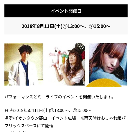
イベント開催日
フィットネス・や
和食
温泉
鍼灸・整体・リラ
わんぱく
体験
福島ローカルグル
まつ毛サロン
名所
2018年8月11日(土)①13:00～、②15:00～
趣味・スキルアッ
インテリア
せたい
保育園・こども園
クゼーション
食品・酒
子どもの習い事・
生活を彩るモノ
メ
プ
塾
レジャー・スポー
非日常
イベントレポート
ツ施設
その他
パン
脱毛
アジア・エスニッ
温活・サウナ
歯列矯正・審美歯
テイクアウト
幼稚園
教育
ク
ライフイベント
科
パフォーマンスとミニライブのイベントを開催いたします。
日時/2018年8月11日(土)①13:00～、②15:00～
場所/イオンタウン郡山 イベント広場 ※雨天時はおしゃれ館パ
その他
ブリックスペースにて開催
ランチ
その他
その他
その他