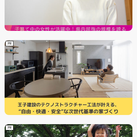
PR
PR