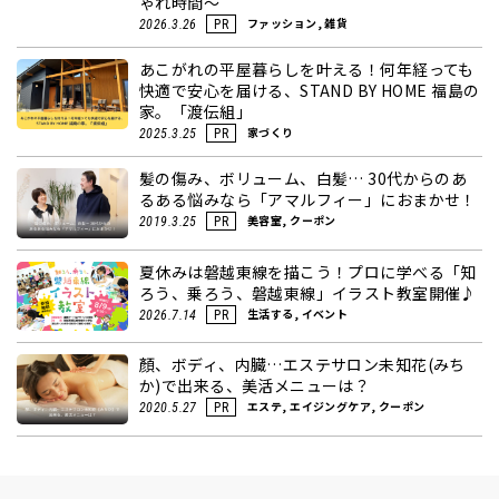
ゃれ時間～
ファッション, 雑貨
2026.3.26
PR
あこがれの平屋暮らしを叶える！何年経っても
快適で安心を届ける、STAND BY HOME 福島の
家。「渡伝組」
家づくり
2025.3.25
PR
髪の傷み、ボリューム、白髪… 30代からのあ
るある悩みなら「アマルフィー」におまかせ！
美容室, クーポン
2019.3.25
PR
夏休みは磐越東線を描こう！プロに学べる「知
ろう、乗ろう、磐越東線」イラスト教室開催♪
生活する, イベント
2026.7.14
PR
顏、ボディ、内臓…エステサロン未知花(みち
か)で出来る、美活メニューは？
エステ, エイジングケア, クーポン
2020.5.27
PR