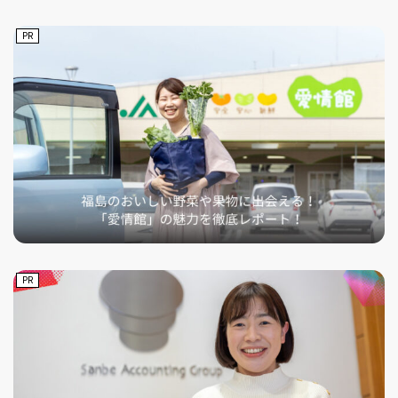
PR
PR