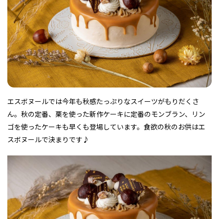
フィットネス・や
和食
温泉
鍼灸・整体・リラ
わんぱく
体験
福島ローカルグル
まつ毛サロン
名所
趣味・スキルアッ
インテリア
せたい
保育園・こども園
クゼーション
食品・酒
子どもの習い事・
生活を彩るモノ
メ
プ
塾
エスボヌールでは今年も秋感たっぷりなスイーツがもりだくさ
ん。秋の定番、栗を使った新作ケーキに定番のモンブラン、リン
レジャー・スポー
非日常
イベントレポート
ツ施設
その他
パン
脱毛
アジア・エスニッ
温活・サウナ
歯列矯正・審美歯
テイクアウト
ゴを使ったケーキも早くも登場しています。食欲の秋のお供はエ
幼稚園
教育
ク
ライフイベント
科
スボヌールで決まりです♪
その他
ランチ
その他
その他
その他