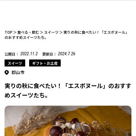
TOP
食べる・飲む
スイーツ
実りの秋に食べたい！「エスボヌール」
のおすすめスイーツたち。
2022.11.2
2024.7.26
公開日：
更新日：
ファッション
開成山公園
お仕事探し
家づくり
カフェ
美容室
ネイルサロン
お金のこと
新築体験談
スイーツ
泊まる
雑貨
ウェディング・婚
住宅イベント
かわいい
ラーメン
家族で
エステ
活
スイーツ
ギフト・お土産
郡山市
実りの秋に食べたい！「エスボヌール」のおすす
めスイーツたち。
スポーツ・アウト
リフォーム・リノ
デート・友達と
美容アイテム
お酒
エイジングケア
ギフト・お土産
自治体インフォ
ひとりで
洋食
アウトドア
メンズ
キッズ
その他
中華
ベーション
ドア
保険
病院・クリニック
ペット