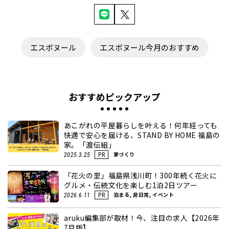
エスボヌール
エスボヌール今月のおすすめ
おすすめピックアップ
あこがれの平屋暮らしを叶える！何年経っても
快適で安心を届ける、STAND BY HOME 福島の
家。「渡伝組」
家づくり
2025.3.25
PR
「花火の里」福島県浅川町！300年続く花火に
グルメ・伝統文化を楽しむ1泊2日ツアー
泊まる, 非日常, イベント
2026.6.11
PR
aruku編集部が取材！今、注目の求人【2026年
7月版】