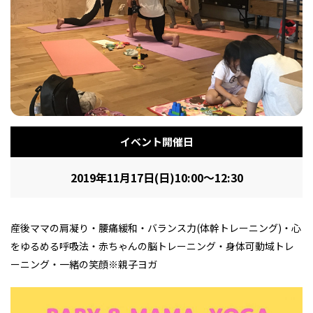
フィットネス・や
和食
温泉
鍼灸・整体・リラ
わんぱく
体験
福島ローカルグル
まつ毛サロン
名所
趣味・スキルアッ
インテリア
せたい
保育園・こども園
クゼーション
食品・酒
子どもの習い事・
生活を彩るモノ
メ
プ
塾
イベント開催日
レジャー・スポー
非日常
イベントレポート
2019年11月17日(日)10:00～12:30
ツ施設
その他
パン
脱毛
アジア・エスニッ
温活・サウナ
歯列矯正・審美歯
テイクアウト
幼稚園
教育
ク
ライフイベント
科
産後ママの肩凝り・腰痛緩和・バランス力(体幹トレーニング)・心
をゆるめる呼吸法・赤ちゃんの脳トレーニング・身体可動域トレ
ーニング・一緒の笑顔※親子ヨガ
その他
ランチ
その他
その他
その他