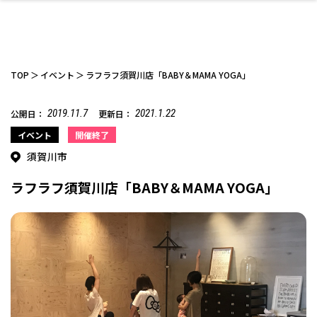
TOP
イベント
ラフラフ須賀川店「BABY＆MAMA YOGA」
2019.11.7
2021.1.22
公開日：
更新日：
ファッション
開成山公園
お仕事探し
家づくり
カフェ
美容室
ネイルサロン
お金のこと
新築体験談
スイーツ
泊まる
雑貨
ウェディング・婚
住宅イベント
かわいい
ラーメン
家族で
エステ
イベント
開催終了
活
須賀川市
ラフラフ須賀川店「BABY＆MAMA YOGA」
スポーツ・アウト
リフォーム・リノ
デート・友達と
美容アイテム
お酒
エイジングケア
ギフト・お土産
自治体インフォ
ひとりで
洋食
アウトドア
メンズ
キッズ
その他
中華
ベーション
ドア
保険
病院・クリニック
ペット