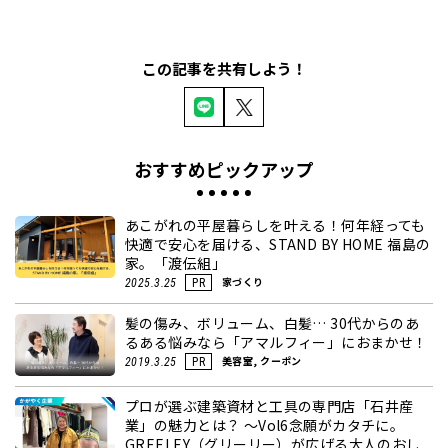
この記事を共有しよう！
おすすめピックアップ
あこがれの平屋暮らしを叶える！何年経っても
快適で安心を届ける、STAND BY HOME 福島の
家。「渡伝組」
家づくり
2025.3.25
PR
髪の傷み、ボリューム、白髪… 30代からのあ
るある悩みなら「アマルフィー」におまかせ！
美容室, クーポン
2019.3.25
PR
プロが選ぶ建築資材と工具の専門店「石井産
業」の魅力とは？ ～Vol6念願がカタチに。
GREELEY（グリーリー）が広げる大人のおし