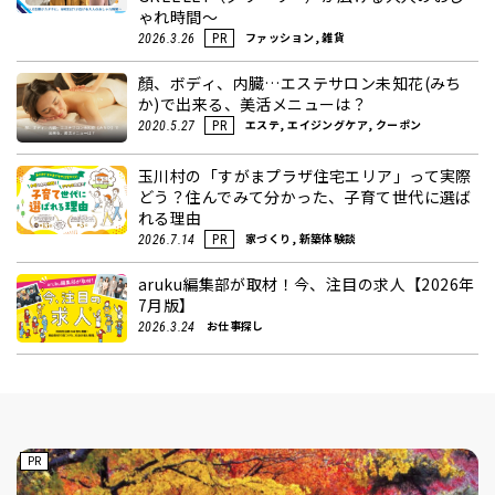
ゃれ時間～
ファッション, 雑貨
2026.3.26
PR
顏、ボディ、内臓…エステサロン未知花(みち
か)で出来る、美活メニューは？
エステ, エイジングケア, クーポン
2020.5.27
PR
玉川村の「すがまプラザ住宅エリア」って実際
どう？住んでみて分かった、子育て世代に選ば
れる理由
家づくり, 新築体験談
2026.7.14
PR
aruku編集部が取材！今、注目の求人【2026年
7月版】
お仕事探し
2026.3.24
PR