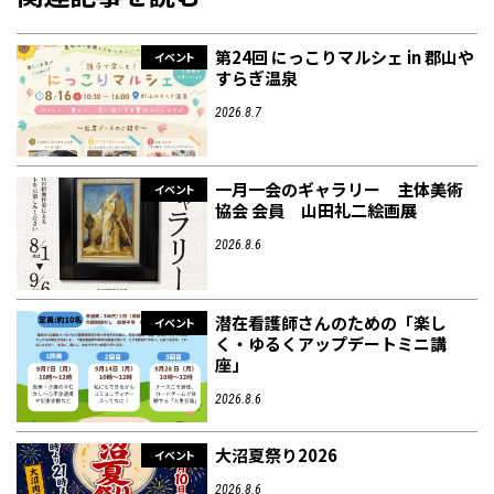
第24回 にっこりマルシェ in 郡山や
イベント
すらぎ温泉
2026.8.7
一月一会のギャラリー 主体美術
イベント
協会 会員 山田礼二絵画展
2026.8.6
潜在看護師さんのための「楽し
イベント
く・ゆるくアップデートミニ講
座」
2026.8.6
大沼夏祭り2026
イベント
2026.8.6