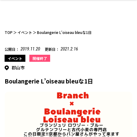
TOP
イベント
Boulangerie L’oiseau bleuな1日
2019.11.20
2021.2.16
公開日：
更新日：
ファッション
開成山公園
お仕事探し
家づくり
カフェ
美容室
ネイルサロン
お金のこと
新築体験談
スイーツ
泊まる
雑貨
ウェディング・婚
住宅イベント
かわいい
ラーメン
家族で
エステ
イベント
開催終了
活
郡山市
Boulangerie L’oiseau bleuな1日
スポーツ・アウト
リフォーム・リノ
デート・友達と
美容アイテム
お酒
エイジングケア
ギフト・お土産
自治体インフォ
ひとりで
洋食
アウトドア
メンズ
キッズ
その他
中華
ベーション
ドア
保険
病院・クリニック
ペット