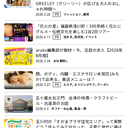
GREELEY（グリーリー）が広げる大人のおし
ゃれ時間～
ファッション, 雑貨
2026.3.26
PR
「花火の里」福島県浅川町！300年続く花火に
グルメ・伝統文化を楽しむ1泊2日ツアー
泊まる, 非日常, イベント
2026.6.11
PR
aruku編集部が取材！今、注目の求人【2026年
8月版】
お仕事探し
2026.3.24
顏、ボディ、内臓…エステサロン未知花(みち
か)で出来る、美活メニューは？
エステ, エイジングケア, クーポン
2020.5.27
PR
五十嵐太右ヱ門 会津の地酒・クラフトビー
ル・古道具のお店
ギフト・お土産, 食品・酒
2026.6.5
玉川村の「すがまプラザ住宅エリア」って実際
どう？住んでみて分かった、子育て世代に選ば