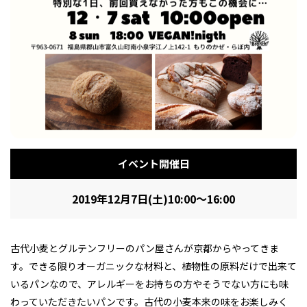
フィットネス・や
和食
温泉
鍼灸・整体・リラ
わんぱく
体験
福島ローカルグル
まつ毛サロン
名所
趣味・スキルアッ
インテリア
せたい
保育園・こども園
クゼーション
食品・酒
子どもの習い事・
生活を彩るモノ
メ
プ
塾
イベント開催日
レジャー・スポー
非日常
イベントレポート
ツ施設
その他
パン
脱毛
アジア・エスニッ
温活・サウナ
歯列矯正・審美歯
テイクアウト
幼稚園
教育
ク
ライフイベント
科
2019年12月7日(土)10:00～16:00
古代小麦とグルテンフリーのパン屋さんが京都からやってきま
す。できる限りオーガニックな材料と、植物性の原料だけで出来て
いるパンなので、アレルギーをお持ちの方やそうでない方にも味
その他
ランチ
その他
その他
その他
わっていただきたいパンです。古代の小麦本来の味をお楽しみく