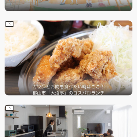
PR
PR