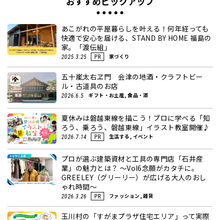
おすすめピックアップ
あこがれの平屋暮らしを叶える！何年経っても
快適で安心を届ける、STAND BY HOME 福島の
家。「渡伝組」
家づくり
2025.3.25
PR
五十嵐太右ヱ門 会津の地酒・クラフトビー
ル・古道具のお店
ギフト・お土産, 食品・酒
2026.6.5
夏休みは磐越東線を描こう！プロに学べる「知
ろう、乗ろう、磐越東線」イラスト教室開催♪
生活する, イベント
2026.7.14
PR
プロが選ぶ建築資材と工具の専門店「石井産
業」の魅力とは？ ～Vol6念願がカタチに。
GREELEY（グリーリー）が広げる大人のおし
ゃれ時間～
ファッション, 雑貨
2026.3.26
PR
玉川村の「すがまプラザ住宅エリア」って実際