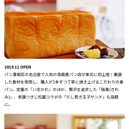
フィットネス・や
和食
温泉
鍼灸・整体・リラ
わんぱく
体験
福島ローカルグル
まつ毛サロン
名所
趣味・スキルアッ
インテリア
せたい
保育園・こども園
クゼーション
食品・酒
子どもの習い事・
生活を彩るモノ
メ
プ
塾
2019.11 OPEN
レジャー・スポー
非日常
イベントレポート
ツ施設
その他
パン
脱毛
アジア・エスニッ
温活・サウナ
歯列矯正・審美歯
テイクアウト
パン激戦区の名古屋で人気の高級食パン店が東北に初上陸！厳選
幼稚園
教育
ク
ライフイベント
科
した食材を使用し、職人が1本ずつ丁寧に焼き上げるこだわりの食
パン。定番の「い志かわ」のほか、贅沢を追求した「極美(きわ
み)」、老舗つきじ松露コラボの「だし巻き玉子サンド」も話題
に。
その他
ランチ
その他
その他
その他