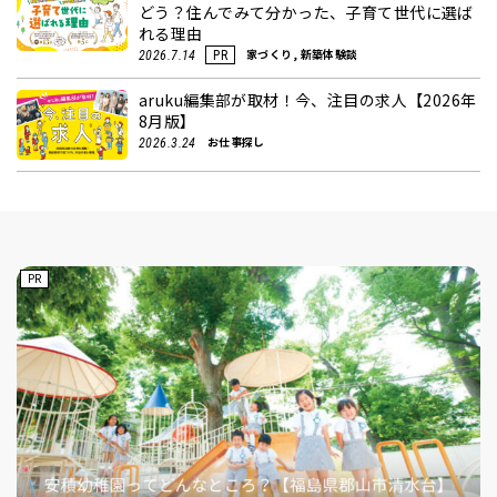
どう？住んでみて分かった、子育て世代に選ば
れる理由
家づくり, 新築体験談
2026.7.14
PR
aruku編集部が取材！今、注目の求人【2026年
8月版】
お仕事探し
2026.3.24
PR