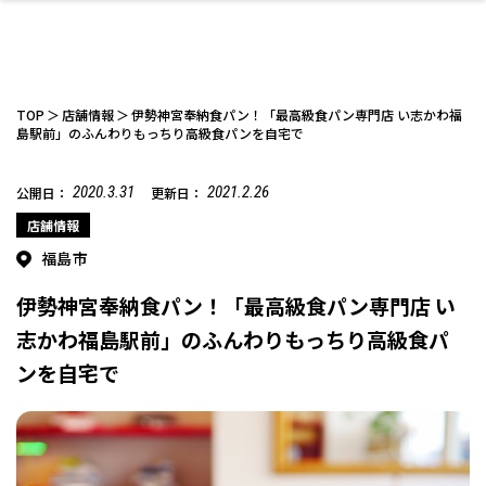
TOP
店舗情報
伊勢神宮奉納食パン！「最高級食パン専門店 い志かわ福
島駅前」のふんわりもっちり高級食パンを自宅で
2020.3.31
2021.2.26
公開日：
更新日：
ファッション
開成山公園
お仕事探し
家づくり
カフェ
美容室
ネイルサロン
お金のこと
新築体験談
スイーツ
泊まる
雑貨
ウェディング・婚
住宅イベント
かわいい
ラーメン
家族で
エステ
活
店舗情報
福島市
伊勢神宮奉納食パン！「最高級食パン専門店 い
志かわ福島駅前」のふんわりもっちり高級食パ
ンを自宅で
スポーツ・アウト
リフォーム・リノ
デート・友達と
美容アイテム
お酒
エイジングケア
ギフト・お土産
自治体インフォ
ひとりで
洋食
アウトドア
メンズ
キッズ
その他
中華
ベーション
ドア
保険
病院・クリニック
ペット