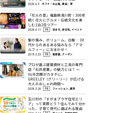
ギフト・お土産, 食品・酒
2026.6.5
「花火の里」福島県浅川町！300年
続く花火にグルメ・伝統文化を楽
しむ1泊2日ツアー
泊まる, 非日常, イベント
2026.6.11
PR
髪の傷み、ボリューム、白髪… 30
代からのあるある悩みなら「アマ
ルフィー」におまかせ！
美容室, クーポン
2019.3.25
PR
プロが選ぶ建築資材と工具の専門
店「石井産業」の魅力とは？ ～
Vol6念願がカタチに。
GREELEY（グリーリー）が広げる
大人のおしゃれ時間～
ファッション, 雑貨
2026.3.26
PR
玉川村の「すがまプラザ住宅エリ
ア」って実際どう？住んでみて分か
った、子育て世代に選ばれる理由