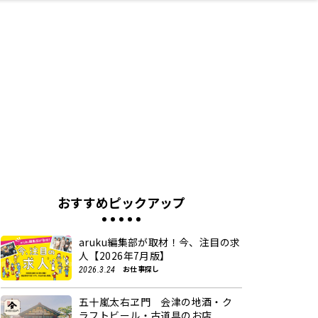
ネス・や
キルアッ
テリア
食
泉
鍼灸・整体・リラ
保育園・こども園
わんぱく
食品・酒
体験
福島ローカルグル
子どもの習い事・
生活を彩るモノ
まつ毛サロン
名所
たい
プ
クゼーション
メ
塾
おすすめピックアップ
aruku編集部が取材！今、注目の求
人【2026年7月版】
お仕事探し
2026.3.24
五十嵐太右ヱ門 会津の地酒・ク
ラフトビール・古道具のお店