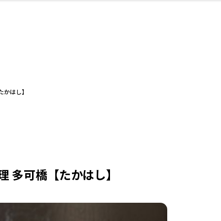
・婚
ト
スポーツ・アウト
リフォーム・リノ
デート・友達と
美容アイテム
お酒
保険
病院・クリニック
エイジングケア
ギフト・お土産
自治体インフォ
ひとりで
洋食
アウトドア
メンズ
キッズ
ペット
その他
中華
フィット
趣味・ス
イン
和
温
ベーション
ドア
せ
たかはし】
ート
その他
美歯
ント
ト
ランチ
その他
その他
その他
理 多可橋【たかはし】