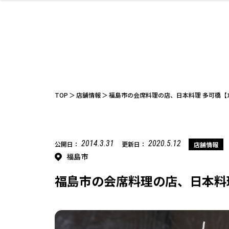
ファッション
開成山公園
お仕事探し
家づくり
カフェ
美容室
ネイルサロン
お金のこと
新築体験談
スイーツ
泊まる
雑貨
ウェディング
住宅イベン
かわいい
ラーメン
家族で
エステ
活
TOP
店舗情報
福島市の会席料理の店、日本料理 多可橋【
2014.3.31
2020.5.12
公開日：
更新日：
店舗情報
福島市
レジャー・スポー
非日常
イベントレポ
ツ施設
その他
幼稚園
パン
脱毛
アジア・エスニッ
温活・サウナ
教育
歯列矯正・審
ライフイベ
テイクアウ
ク
科
福島市の会席料理の店、日本料