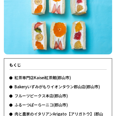
フィットネス・や
和食
温泉
鍼灸・整体・リラ
わんぱく
体験
福島ローカルグル
まつ毛サロン
名所
趣味・スキルアッ
インテリア
せたい
保育園・こども園
クゼーション
食品・酒
子どもの習い事・
生活を彩るモノ
メ
プ
塾
レジャー・スポー
非日常
イベントレポート
もくじ
ツ施設
その他
パン
脱毛
アジア・エスニッ
温活・サウナ
歯列矯正・審美歯
テイクアウト
幼稚園
教育
ク
ライフイベント
科
紅茶専門店Kaisei紅茶館(郡山市)
Bakeryいずみがもりイオンタウン郡山店(郡山市)
フルーツピークス本店(郡山市)
ふるーつぱーらーニコ(郡山市)
その他
ランチ
その他
その他
その他
肉と農家のイタリアンArigato【アリガトウ】(郡山