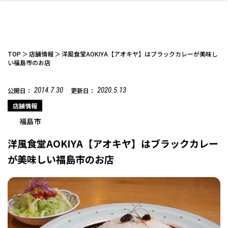
TOP
店舗情報
洋風食堂AOKIYA【アオキヤ】はブラックカレーが美味し
い福島市のお店
2014.7.30
2020.5.13
公開日：
更新日：
ファッション
開成山公園
お仕事探し
家づくり
カフェ
美容室
ネイルサロン
お金のこと
新築体験談
スイーツ
泊まる
雑貨
ウェディング・婚
住宅イベント
かわいい
ラーメン
家族で
エステ
活
店舗情報
福島市
洋風食堂AOKIYA【アオキヤ】はブラックカレー
が美味しい福島市のお店
スポーツ・アウト
リフォーム・リノ
デート・友達と
美容アイテム
お酒
エイジングケア
ギフト・お土産
自治体インフォ
ひとりで
洋食
アウトドア
メンズ
キッズ
その他
中華
ベーション
ドア
保険
病院・クリニック
ペット