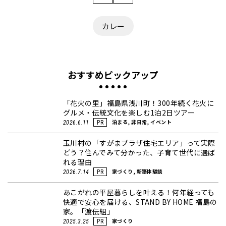
カレー
おすすめピックアップ
「花火の里」福島県浅川町！300年続く花火に
グルメ・伝統文化を楽しむ1泊2日ツアー
泊まる, 非日常, イベント
2026.6.11
PR
玉川村の「すがまプラザ住宅エリア」って実際
どう？住んでみて分かった、子育て世代に選ば
れる理由
家づくり, 新築体験談
2026.7.14
PR
あこがれの平屋暮らしを叶える！何年経っても
快適で安心を届ける、STAND BY HOME 福島の
家。「渡伝組」
家づくり
2025.3.25
PR