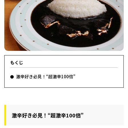
フィットネス・や
和食
温泉
鍼灸・整体・リラ
わんぱく
体験
福島ローカルグル
まつ毛サロン
名所
趣味・スキルアッ
インテリア
せたい
保育園・こども園
クゼーション
食品・酒
子どもの習い事・
生活を彩るモノ
メ
プ
塾
もくじ
レジャー・スポー
非日常
イベントレポート
ツ施設
その他
パン
脱毛
アジア・エスニッ
温活・サウナ
歯列矯正・審美歯
テイクアウト
幼稚園
教育
ク
ライフイベント
科
激辛好き必見！“超激辛100倍”
激辛好き必見！“超激辛100倍”
その他
ランチ
その他
その他
その他