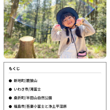
フィットネス・や
和食
温泉
鍼灸・整体・リラ
わんぱく
体験
福島ローカルグル
まつ毛サロン
名所
趣味・スキルアッ
インテリア
せたい
保育園・こども園
クゼーション
食品・酒
子どもの習い事・
生活を彩るモノ
メ
プ
塾
レジャー・スポー
非日常
イベントレポート
ツ施設
その他
パン
脱毛
アジア・エスニッ
温活・サウナ
歯列矯正・審美歯
テイクアウト
幼稚園
教育
ク
ライフイベント
科
もくじ
新地町/鹿狼山
いわき市/滝富士
桑折町/半田山自然公園
その他
福島市/吾妻小富士と浄土平湿原
ランチ
その他
その他
その他