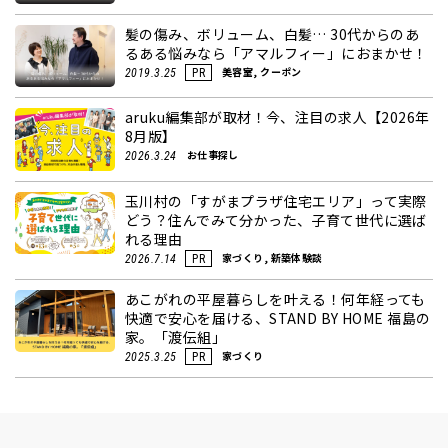
髪の傷み、ボリューム、白髪… 30代からのあ
るある悩みなら「アマルフィー」におまかせ！
美容室, クーポン
2019.3.25
PR
aruku編集部が取材！今、注目の求人【2026年
8月版】
お仕事探し
2026.3.24
玉川村の「すがまプラザ住宅エリア」って実際
どう？住んでみて分かった、子育て世代に選ば
れる理由
家づくり, 新築体験談
2026.7.14
PR
あこがれの平屋暮らしを叶える！何年経っても
快適で安心を届ける、STAND BY HOME 福島の
家。「渡伝組」
家づくり
2025.3.25
PR