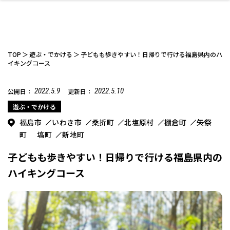
TOP
遊ぶ・でかける
子どもも歩きやすい！日帰りで行ける福島県内のハ
イキングコース
2022.5.9
2022.5.10
公開日：
更新日：
ファッション
開成山公園
お仕事探し
家づくり
カフェ
美容室
ネイルサロン
お金のこと
新築体験談
スイーツ
泊まる
雑貨
ウェディング・婚
住宅イベント
かわいい
ラーメン
家族で
エステ
活
遊ぶ・でかける
福島市
いわき市
桑折町
北塩原村
棚倉町
矢祭
町
塙町
新地町
子どもも歩きやすい！日帰りで行ける福島県内の
ハイキングコース
スポーツ・アウト
リフォーム・リノ
デート・友達と
美容アイテム
お酒
エイジングケア
ギフト・お土産
自治体インフォ
ひとりで
洋食
アウトドア
メンズ
キッズ
その他
中華
ベーション
ドア
保険
病院・クリニック
ペット