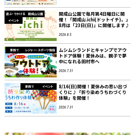
開成山公園で毎月第4日曜日に開
遊ぶ・でかける
開成山公園
催！「開成山.ichi(ドットイチ)。」
イベント
8月は「23日(日)」に開催します♪
2026.8.5
ムシムシランドとキャンプでアウ
家族で
レジャー・スポーツ施設
トドア体験！夏休みは、親子で夢
中になれる田村市へ
2026.7.31
8/16(日)開催！夏休みの思い出づ
家族で
イベント
くりに♪「折り染めうちわづくり
体験」を開催！
2026.7.31