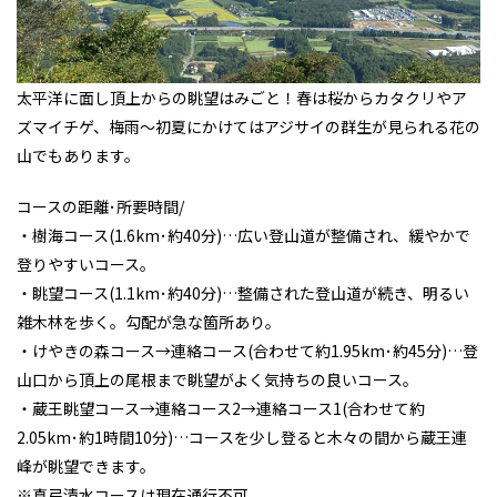
太平洋に面し頂上からの眺望はみごと！春は桜からカタクリやア
ズマイチゲ、梅雨～初夏にかけてはアジサイの群生が見られる花の
山でもあります。
コースの距離･所要時間/
・樹海コース(1.6km･約40分)…広い登山道が整備され、緩やかで
登りやすいコース。
・眺望コース(1.1km･約40分)…整備された登山道が続き、明るい
雑木林を歩く。勾配が急な箇所あり。
・けやきの森コース→連絡コース(合わせて約1.95km･約45分)…登
山口から頂上の尾根まで眺望がよく気持ちの良いコース。
・蔵王眺望コース→連絡コース2→連絡コース1(合わせて約
2.05km･約1時間10分)…コースを少し登ると木々の間から蔵王連
峰が眺望できます。
※真弓清水コースは現在通行不可。