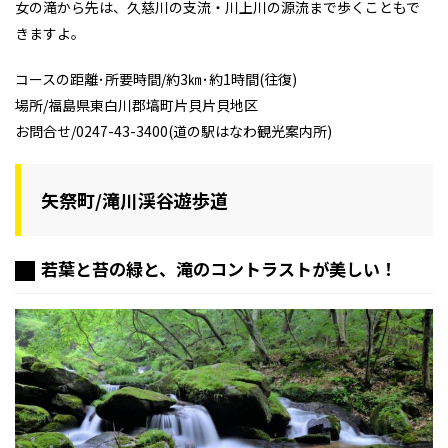
女の滝から先は、久慈川の支流・川上川の源流まで歩くこともで
きますよ。
コースの距離･所要時間/約3㎞･約1時間(往復)
場所/福島県東白川郡塙町片貝片貝地区
お問合せ/0247-43-3400(道の駅はなわ観光案内所)
矢祭町/滝川渓谷遊歩道
若葉と苔の緑と、滝のコントラストが美しい！