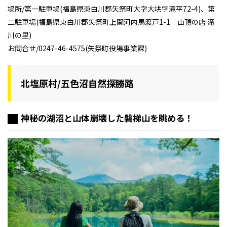
場所/第一駐車場(福島県東白川郡矢祭町大字大垬字滝平72-4)、第
二駐車場(福島県東白川郡矢祭町上関河内馬渡戸1-1 山頂の店 滝
川の里)
お問合せ/0247-46-4575(矢祭町役場事業課)
北塩原村/五色沼自然探勝路
神秘の湖沼と山体崩壊した磐梯山を眺める！