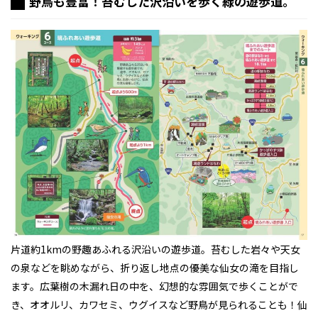
野鳥も豊富！苔むした沢沿いを歩く緑の遊歩道。
片道約1kmの野趣あふれる沢沿いの遊歩道。苔むした岩々や天女
の泉などを眺めながら、折り返し地点の優美な仙女の滝を目指し
ます。広葉樹の木漏れ日の中を、幻想的な雰囲気で歩くことがで
き、オオルリ、カワセミ、ウグイスなど野鳥が見られることも！仙