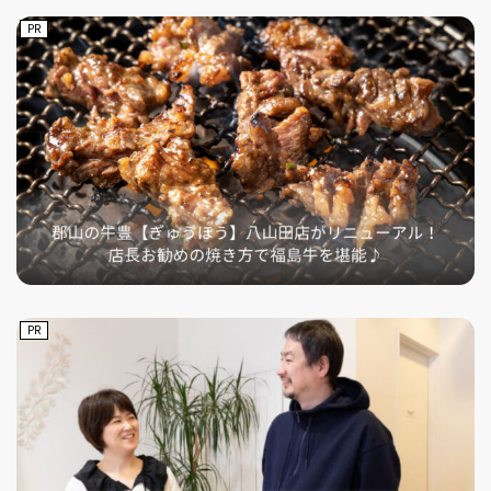
PR
PR