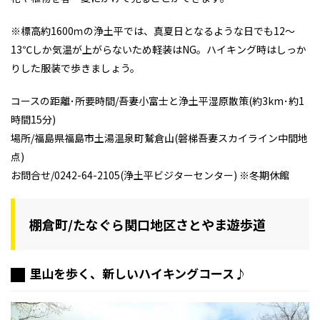
※標高約1600ｍの浄土平では、真夏日となるような日でも12～
13℃しか気温が上がらないため軽装はNG。ハイキング時はしっか
りした服装で歩きましょう。
コースの距離･所要時間/吾妻小富士と浄土平湿原散策(約3km･約1
時間15分)
場所/福島県福島市土湯温泉町鷲倉山(磐梯吾妻スカイライン中間地
点)
お問合せ/0242-64-2105(浄土平ビジターセンター) ※冬期休館
棚倉町/たなぐら関口地区さとやま遊歩道
里山を歩く、新しいハイキングコース♪