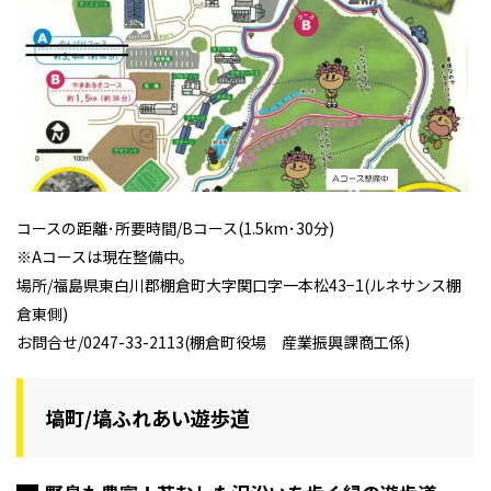
コースの距離･所要時間/Bコース(1.5km･30分)
※Aコースは現在整備中。
場所/福島県東白川郡棚倉町大字関口字一本松43−1(ルネサンス棚
倉東側)
お問合せ/0247-33-2113(棚倉町役場 産業振興課商工係)
塙町/塙ふれあい遊歩道