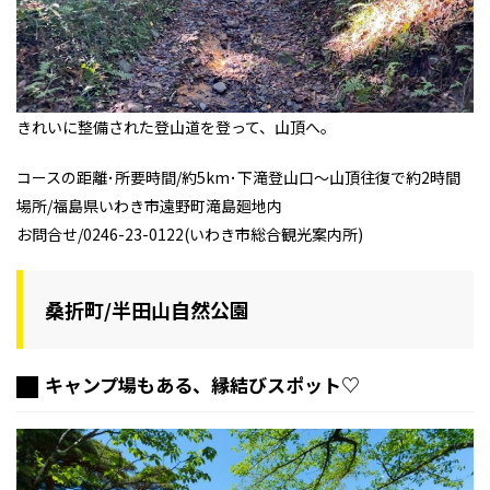
きれいに整備された登山道を登って、山頂へ。
コースの距離･所要時間/約5km･下滝登山口～山頂往復で約2時間
場所/福島県いわき市遠野町滝島廻地内
お問合せ/0246-23-0122(いわき市総合観光案内所)
桑折町/半田山自然公園
キャンプ場もある、縁結びスポット♡