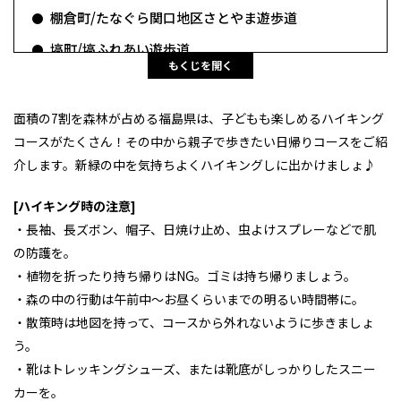
棚倉町/たなぐら関口地区さとやま遊歩道
塙町/塙ふれあい遊歩道
もくじを開く
矢祭町/滝川渓谷遊歩道
北塩原村/五色沼自然探勝路
面積の7割を森林が占める福島県は、子どもも楽しめるハイキング
コースがたくさん！その中から親子で歩きたい日帰りコースをご紹
介します。新緑の中を気持ちよくハイキングしに出かけましょ♪
[ハイキング時の注意]
・長袖、長ズボン、帽子、日焼け止め、虫よけスプレーなどで肌
の防護を。
・植物を折ったり持ち帰りはNG。ゴミは持ち帰りましょう。
・森の中の行動は午前中～お昼くらいまでの明るい時間帯に。
・散策時は地図を持って、コースから外れないように歩きましょ
う。
・靴はトレッキングシューズ、または靴底がしっかりしたスニー
カーを。