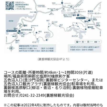
(裏磐梯観光協会HPより)
コースの距離･所要時間/約4km･1～1時間30分(片道)
場所/福島県耶麻郡北塩原村檜原剣ケ峯
五色沼入口(毘沙門沼側):裏磐梯ビジターセンター、または
五色沼入口観光プラザ(裏磐梯観光協会)駐車場を利用。
裏磐梯高原駅口(柳沼・青沼・るり沼側):裏磐梯物産館駐車
場を利用。
お問合せ/0241-32-2349(裏磐梯観光協会)
※この記事は2022年4月に制作したものです。内容は取材当時のも