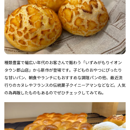
フィットネス・や
和食
温泉
鍼灸・整体・リラ
わんぱく
体験
福島ローカルグル
まつ毛サロン
名所
趣味・スキルアッ
インテリア
せたい
保育園・こども園
クゼーション
食品・酒
子どもの習い事・
生活を彩るモノ
メ
プ
塾
種類豊富で幅広い年代のお客さんで賑わう「いずみがもりイオン
レジャー・スポー
非日常
イベントレポート
タウン郡山店」から新作が登場です。子どものおやつにぴったり
ツ施設
その他
パン
脱毛
アジア・エスニッ
温活・サウナ
歯列矯正・審美歯
テイクアウト
幼稚園
教育
ク
ライフイベント
科
な甘いパン、朝食やランチにもおすすめな調理パンの他、最近流
行りのカヌレやフランスの伝統菓子クイニーアマンなどなど。人気
の為再販したものもあるのでぜひチェックしてみてね。
その他
ランチ
その他
その他
その他