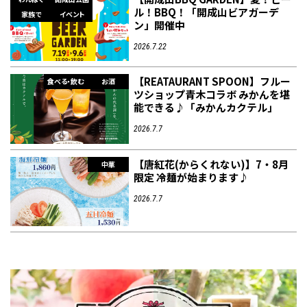
ル！BBQ！「開成山ビアガーデ
家族で
イベント
ン」開催中
2026.7.22
【REATAURANT SPOON】フルー
食べる・飲む
お酒
ツショップ青木コラボ みかんを堪
能できる♪「みかんカクテル」
2026.7.7
【唐紅花(からくれない)】7・8月
中華
限定 冷麺が始まります♪
2026.7.7