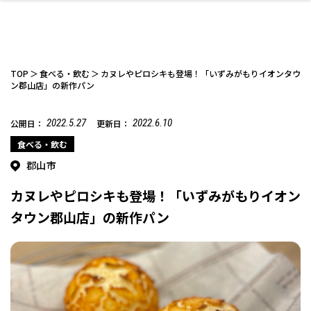
TOP
食べる・飲む
カヌレやピロシキも登場！「いずみがもりイオンタウ
ン郡山店」の新作パン
2022.5.27
2022.6.10
公開日：
更新日：
ファッション
開成山公園
お仕事探し
家づくり
カフェ
美容室
ネイルサロン
お金のこと
新築体験談
スイーツ
泊まる
雑貨
ウェディング・婚
住宅イベント
かわいい
ラーメン
家族で
エステ
活
食べる・飲む
郡山市
カヌレやピロシキも登場！「いずみがもりイオン
タウン郡山店」の新作パン
スポーツ・アウト
リフォーム・リノ
デート・友達と
美容アイテム
お酒
エイジングケア
ギフト・お土産
自治体インフォ
ひとりで
洋食
アウトドア
メンズ
キッズ
その他
中華
ベーション
ドア
保険
病院・クリニック
ペット