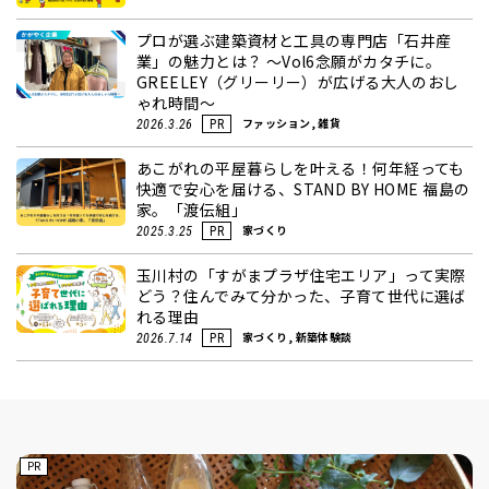
プロが選ぶ建築資材と工具の専門店「石井産
業」の魅力とは？ ～Vol6念願がカタチに。
GREELEY（グリーリー）が広げる大人のおし
ゃれ時間～
ファッション, 雑貨
2026.3.26
PR
あこがれの平屋暮らしを叶える！何年経っても
快適で安心を届ける、STAND BY HOME 福島の
家。「渡伝組」
家づくり
2025.3.25
PR
玉川村の「すがまプラザ住宅エリア」って実際
どう？住んでみて分かった、子育て世代に選ば
れる理由
家づくり, 新築体験談
2026.7.14
PR
PR