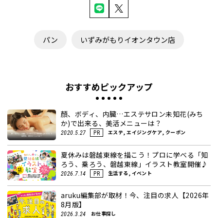
パン
いずみがもりイオンタウン店
おすすめピックアップ
顏、ボディ、内臓…エステサロン未知花(みち
か)で出来る、美活メニューは？
エステ, エイジングケア, クーポン
2020.5.27
PR
夏休みは磐越東線を描こう！プロに学べる「知
ろう、乗ろう、磐越東線」イラスト教室開催♪
生活する, イベント
2026.7.14
PR
aruku編集部が取材！今、注目の求人【2026年
8月版】
お仕事探し
2026.3.24