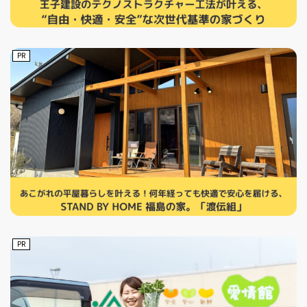
PR
PR