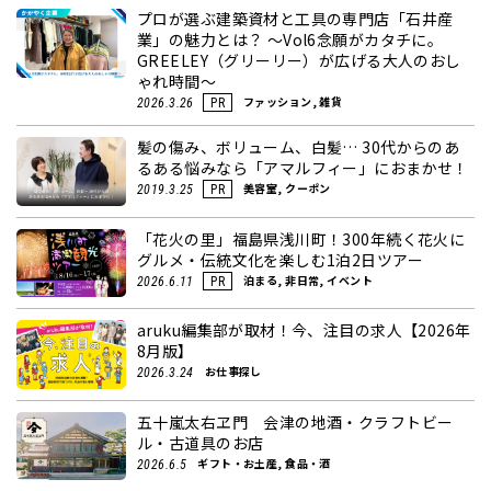
プロが選ぶ建築資材と工具の専門店「石井産
業」の魅力とは？ ～Vol6念願がカタチに。
GREELEY（グリーリー）が広げる大人のおし
ゃれ時間～
ファッション, 雑貨
2026.3.26
PR
髪の傷み、ボリューム、白髪… 30代からのあ
るある悩みなら「アマルフィー」におまかせ！
美容室, クーポン
2019.3.25
PR
「花火の里」福島県浅川町！300年続く花火に
グルメ・伝統文化を楽しむ1泊2日ツアー
泊まる, 非日常, イベント
2026.6.11
PR
aruku編集部が取材！今、注目の求人【2026年
8月版】
お仕事探し
2026.3.24
五十嵐太右ヱ門 会津の地酒・クラフトビー
ル・古道具のお店
ギフト・お土産, 食品・酒
2026.6.5