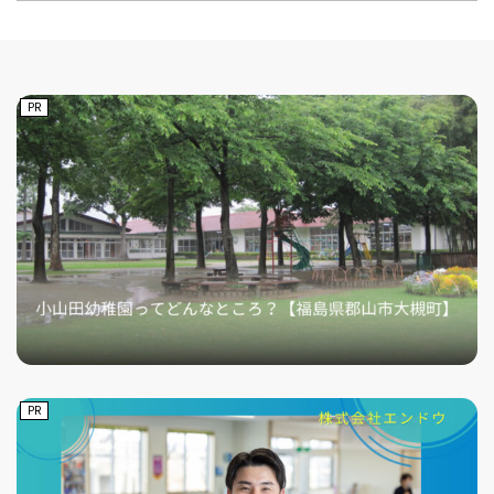
PR
PR