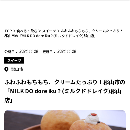
TOP
食べる・飲む
スイーツ
ふわふわもちもち、クリームたっぷり！
郡山市の「MILK DO dore iku？(ミルクドドレイク)郡山店」
2024.11.20
2024.11.20
公開日：
更新日：
ファッション
開成山公園
お仕事探し
家づくり
カフェ
美容室
ネイルサロン
お金のこと
新築体験談
スイーツ
泊まる
雑貨
ウェディング・婚
住宅イベント
かわいい
ラーメン
家族で
エステ
活
スイーツ
郡山市
ふわふわもちもち、クリームたっぷり！郡山市の
「MILK DO dore iku？(ミルクドドレイク)郡山
店」
スポーツ・アウト
リフォーム・リノ
デート・友達と
美容アイテム
お酒
エイジングケア
ギフト・お土産
自治体インフォ
ひとりで
洋食
アウトドア
メンズ
キッズ
その他
中華
ベーション
ドア
保険
病院・クリニック
ペット