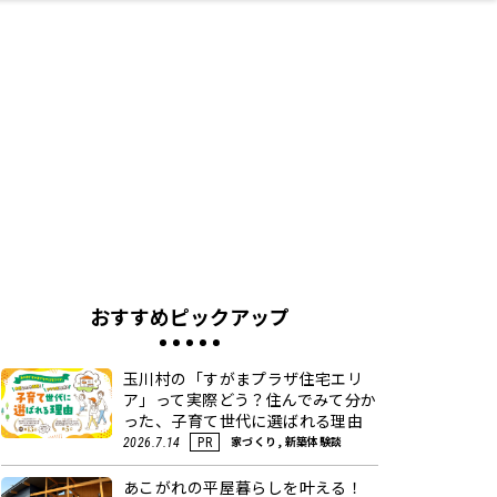
ネス・や
キルアッ
テリア
食
泉
鍼灸・整体・リラ
保育園・こども園
わんぱく
食品・酒
体験
福島ローカルグル
子どもの習い事・
生活を彩るモノ
まつ毛サロン
名所
たい
プ
クゼーション
メ
塾
おすすめピックアップ
玉川村の「すがまプラザ住宅エリ
ア」って実際どう？住んでみて分か
った、子育て世代に選ばれる理由
家づくり, 新築体験談
2026.7.14
PR
あこがれの平屋暮らしを叶える！