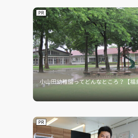
PR
PR