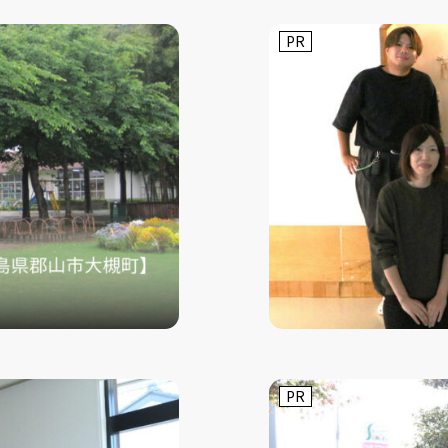
PR
PR