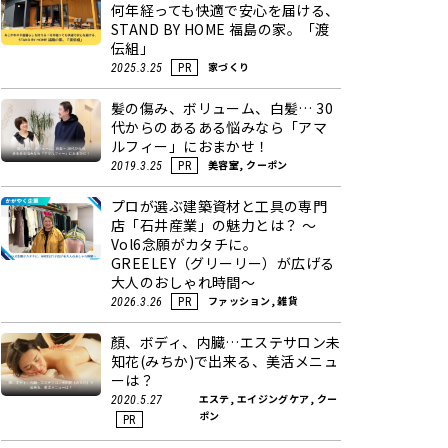
何年経っても快適で安心を届ける、
STAND BY HOME 福島の家。「渡
伝組」
家づくり
2025.3.25
PR
髪の傷み、ボリューム、白髪… 30
代からのあるある悩みなら「アマ
ルフィー」におまかせ！
美容室, クーポン
2019.3.25
PR
プロが選ぶ建築資材と工具の専門
店「石井産業」の魅力とは？ ～
Vol6念願がカタチに。
GREELEY（グリーリー）が広げる
大人のおしゃれ時間～
ファッション, 雑貨
2026.3.26
PR
顏、ボディ、内臓…エステサロン未
知花(みちか)で出来る、美活メニュ
ーは？
エステ, エイジングケア, クー
2020.5.27
ポン
PR