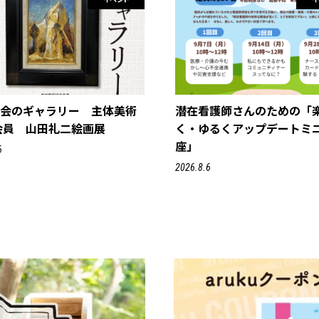
一会のギャラリー 主体美術
潜在看護師さんのための「
会員 山田礼二絵画展
く・ゆるくアップデートミ
座」
6
2026.8.6