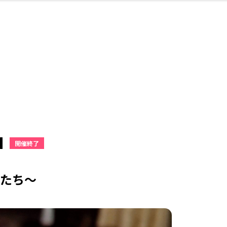
・婚
ト
スポーツ・アウト
リフォーム・リノ
デート・友達と
美容アイテム
お酒
保険
病院・クリニック
エイジングケア
ギフト・お土産
自治体インフォ
ひとりで
洋食
アウトドア
メンズ
キッズ
ペット
その他
中華
フィット
趣味・ス
イン
和
温
ベーション
ドア
せ
開催終了
ート
その他
美歯
ント
ト
ランチ
その他
その他
その他
物たち～