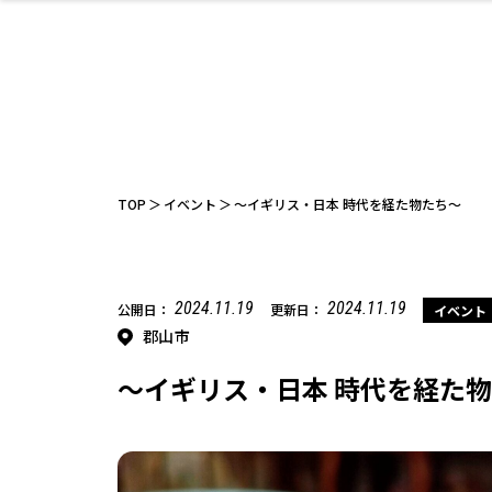
ファッション
開成山公園
お仕事探し
家づくり
カフェ
美容室
ネイルサロン
お金のこと
新築体験談
スイーツ
泊まる
雑貨
ウェディング
住宅イベン
かわいい
ラーメン
家族で
エステ
活
TOP
イベント
～イギリス・日本 時代を経た物たち～
2024.11.19
2024.11.19
公開日：
更新日：
イベント
郡山市
レジャー・スポー
非日常
イベントレポ
ツ施設
その他
幼稚園
パン
脱毛
アジア・エスニッ
温活・サウナ
教育
歯列矯正・審
ライフイベ
テイクアウ
ク
科
～イギリス・日本 時代を経た