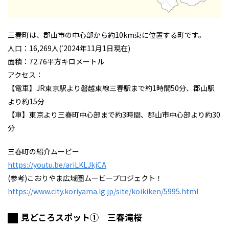
三春町は、郡山市の中心部から約10km東に位置する町です。
人口：16,269人(‘2024年11月1日現在)
面積：72.76平方キロメートル
アクセス：
【電車】JR東京駅より磐越東線三春駅まで約1時間50分、郡山駅
より約15分
【車】東京より三春町中心部まで約3時間、郡山市中心部より約30
分
三春町の紹介ムービー
https://youtu.be/ariLKLJkjCA
(参考)こおりやま広域圏ムービープロジェクト！
https://www.city.koriyama.lg.jp/site/koikiken/5995.html
見どころスポット① 三春滝桜