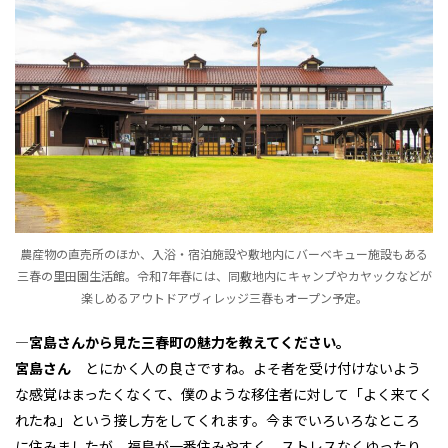
農産物の直売所のほか、入浴・宿泊施設や敷地内にバーベキュー施設もある
三春の里田園生活館。令和7年春には、同敷地内にキャンプやカヤックなどが
楽しめるアウトドアヴィレッジ三春もオープン予定。
―宮島さんから見た三春町の魅力を教えてください。
宮島さん
とにかく人の良さですね。よそ者を受け付けないよう
な感覚はまったくなくて、僕のような移住者に対して「よく来てく
れたね」という接し方をしてくれます。今までいろいろなところ
に住みましたが、福島が一番住みやすく、ストレスなくゆったり