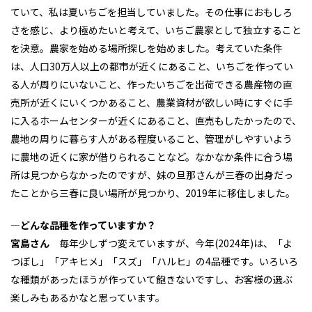
ていて、私は夏いちごを担当していました。その仕事におもしろ
さを感じ、より極めたいと考えて、いちご農家として独立すること
を決意。農家を始める場所探しを始めました。考えていた条件
は、人口30万人以上の都市が近くにあること、いちごを作ってい
る人が周りにいないこと、作ったいちごを出荷できる農産物の直
売所が近くにいくつかあること、農業資材が欲しい時にすぐに手
に入るホームセンターが近くにあること、直売もしたかったので、
農地の周りに暮らす人がある程度いること、管理がしやすいよう
に農地の近くに家が借りられることなど。なかなか条件に合う場
所は見つからなかったのですが、妹の旦那さんが三春の出身だっ
たことから三春に良い場所が見つかり、2019年に移住しました。
―
どんな品種を作っていますか？
宮島さん
毎年少しずつ変えていますが、今年(2024年)は、「よ
つぼし」「アキヒメ」「スズ」「ハルヒ」の4品種です。いろいろ
な種類があったほうが作っていて飽きないですし、お客様の選ぶ
楽しみもあるかなと思っています。