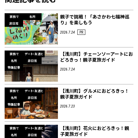
親子で挑戦！「あさかわ七福神巡
家族で
名所
り」を楽しもう
非日常
2026.7.24
PR
【浅川町】チェーンソーアートにお
家族で
デート・友達と
どろきっ！親子夏旅ガイド
名所
非日常
特集記事
2026.7.24
【浅川町】グルメにおどろきっ！
家族で
デート・友達と
親子夏旅ガイド
名所
非日常
特集記事
2026.7.23
【浅川町】花火におどろきっ！親
家族で
デート・友達と
子夏旅ガイド
名所
非日常