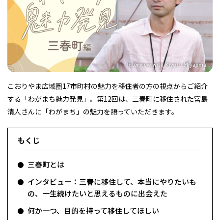
フィットネス・や
和食
温泉
鍼灸・整体・リラ
わんぱく
体験
福島ローカルグル
まつ毛サロン
名所
趣味・スキルアッ
インテリア
せたい
保育園・こども園
クゼーション
食品・酒
子どもの習い事・
生活を彩るモノ
メ
プ
塾
こおりやま広域圏17市町村の魅力を移住者の方の視点からご紹介
する「わがまち魅力発見」。第12回は、三春町に移住された宮島
清人さんに「わがまち」の魅力を語っていただきます。
レジャー・スポー
非日常
イベントレポート
ツ施設
その他
パン
脱毛
アジア・エスニッ
温活・サウナ
歯列矯正・審美歯
テイクアウト
幼稚園
教育
ク
ライフイベント
科
もくじ
三春町とは
インタビュー：三春に移住して、本当にやりたいも
の、一生続けたいと思えるものに出会えた
その他
何か一つ、目的を持って移住してほしい
ランチ
その他
その他
その他