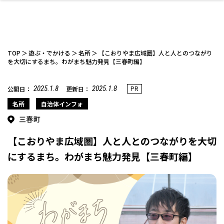
TOP
遊ぶ・でかける
名所
【こおりやま広域圏】人と人とのつながり
を大切にするまち。わがまち魅力発見【三春町編】
2025.1.8
2025.1.8
PR
公開日：
更新日：
ファッション
開成山公園
お仕事探し
家づくり
カフェ
美容室
ネイルサロン
お金のこと
新築体験談
スイーツ
泊まる
雑貨
ウェディング・婚
住宅イベント
かわいい
ラーメン
家族で
エステ
活
名所
自治体インフォ
三春町
【こおりやま広域圏】人と人とのつながりを大切
にするまち。わがまち魅力発見【三春町編】
スポーツ・アウト
リフォーム・リノ
デート・友達と
美容アイテム
お酒
エイジングケア
ギフト・お土産
自治体インフォ
ひとりで
洋食
アウトドア
メンズ
キッズ
その他
中華
ベーション
ドア
保険
病院・クリニック
ペット