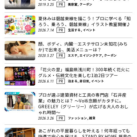
美容室, クーポン
2019.3.25
PR
夏休みは磐越東線を描こう！プロに学べる「知
ろう、乗ろう、磐越東線」イラスト教室開催♪
生活する, イベント
2026.7.14
PR
顏、ボディ、内臓…エステサロン未知花(みち
か)で出来る、美活メニューは？
エステ, エイジングケア, クーポン
2020.5.27
PR
「花火の里」福島県浅川町！300年続く花火に
グルメ・伝統文化を楽しむ1泊2日ツアー
泊まる, 非日常, イベント
2026.6.11
PR
プロが選ぶ建築資材と工具の専門店「石井産
業」の魅力とは？ ～Vol6念願がカタチに。
GREELEY（グリーリー）が広げる大人のおし
ゃれ時間～
ファッション, 雑貨
2026.3.26
PR
あこがれの平屋暮らしを叶える！何年経っても
快適で安心を届ける、STAND BY HOME 福島の