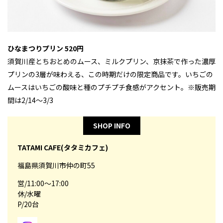
ひなまつりプリン 520円
須賀川産とちおとめのムース、ミルクプリン、京抹茶で作った濃厚
プリンの3層が味わえる、この時期だけの限定商品です。いちごの
ムースはいちごの酸味と種のプチプチ食感がアクセント。※販売期
間は2/14～3/3
SHOP INFO
TATAMI CAFE(タタミカフェ)
福島県須賀川市仲の町55
営/11:00～17:00
休/水曜
P/20台