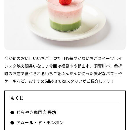
フィットネス・や
和食
温泉
鍼灸・整体・リラ
わんぱく
体験
福島ローカルグル
まつ毛サロン
名所
趣味・スキルアッ
インテリア
せたい
保育園・こども園
クゼーション
食品・酒
子どもの習い事・
生活を彩るモノ
メ
プ
塾
今が旬のおいしいいちご！見た目も華やかないちごスイーツはイ
ンスタ映え間違いなし♪今回は福島市や郡山市、須賀川市、桑折
レジャー・スポー
非日常
イベントレポート
ツ施設
その他
パン
脱毛
アジア・エスニッ
温活・サウナ
歯列矯正・審美歯
テイクアウト
町のお店で食べられるいちごをふんだんに使った贅沢なパフェや
幼稚園
教育
ク
ライフイベント
科
ケーキなど、おすすめ6品をarukuスタッフがご紹介します！
もくじ
どらやき専門店 丹坊
その他
アムール・ド・ボンボン
ランチ
その他
その他
その他