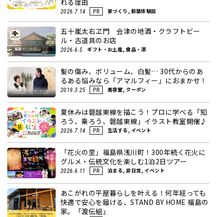
れる理由
家づくり, 新築体験談
2026.7.14
PR
五十嵐太右ヱ門 会津の地酒・クラフトビー
ル・古道具のお店
ギフト・お土産, 食品・酒
2026.6.5
髪の傷み、ボリューム、白髪… 30代からのあ
るある悩みなら「アマルフィー」におまかせ！
美容室, クーポン
2019.3.25
PR
夏休みは磐越東線を描こう！プロに学べる「知
ろう、乗ろう、磐越東線」イラスト教室開催♪
生活する, イベント
2026.7.14
PR
「花火の里」福島県浅川町！300年続く花火に
グルメ・伝統文化を楽しむ1泊2日ツアー
泊まる, 非日常, イベント
2026.6.11
PR
あこがれの平屋暮らしを叶える！何年経っても
快適で安心を届ける、STAND BY HOME 福島の
家。「渡伝組」