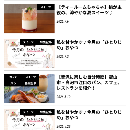
【ティールームちゃちゃ】桃が主
スイーツ
役の、涼やかな夏スイーツ♪
2026.7.6
私を甘やかす♪今月の「ひとりじ
スイーツ
特集記事
め」おやつ
2026.7.3
【贅沢に楽しむ自分時間】郡山
カフェ
スイーツ
市・白河市注目のパン、カフェ、
パン
特集記事
レストランを紹介！
2026.6.19
私を甘やかす♪今月の「ひとりじ
スイーツ
特集記事
め」おやつ
2026.5.29