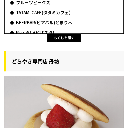
フルーツピークス
TATAMI CAFE(タタミカフェ)
BEERBAR(ビアバル)とまり木
PizzaSta(ピザスタ)
もくじを開く
どらやき専門店 丹坊