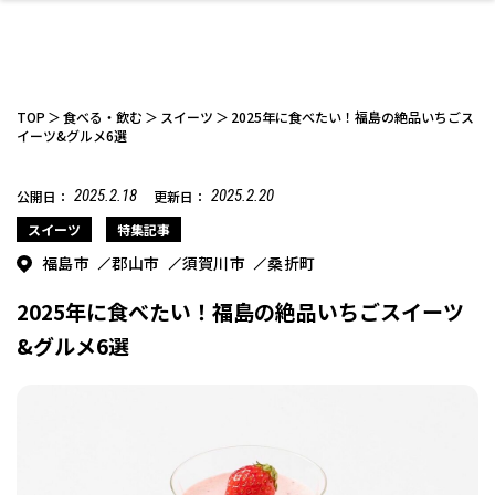
TOP
食べる・飲む
スイーツ
2025年に食べたい！福島の絶品いちごス
イーツ&グルメ6選
2025.2.18
2025.2.20
公開日：
更新日：
ファッション
開成山公園
お仕事探し
家づくり
カフェ
美容室
ネイルサロン
お金のこと
新築体験談
スイーツ
泊まる
雑貨
ウェディング・婚
住宅イベント
かわいい
ラーメン
家族で
エステ
活
スイーツ
特集記事
福島市
郡山市
須賀川市
桑折町
2025年に食べたい！福島の絶品いちごスイーツ
&グルメ6選
スポーツ・アウト
リフォーム・リノ
デート・友達と
美容アイテム
お酒
エイジングケア
ギフト・お土産
自治体インフォ
ひとりで
洋食
アウトドア
メンズ
キッズ
その他
中華
ベーション
ドア
保険
病院・クリニック
ペット