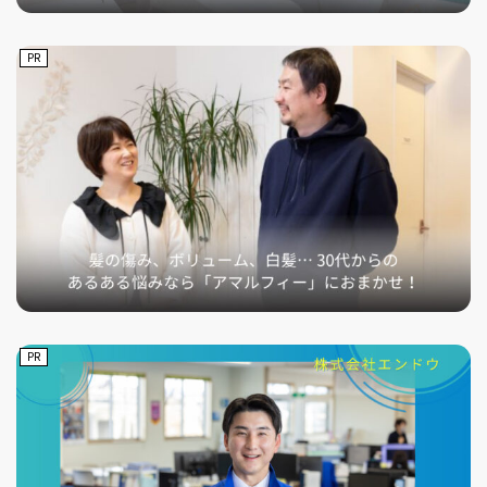
PR
PR