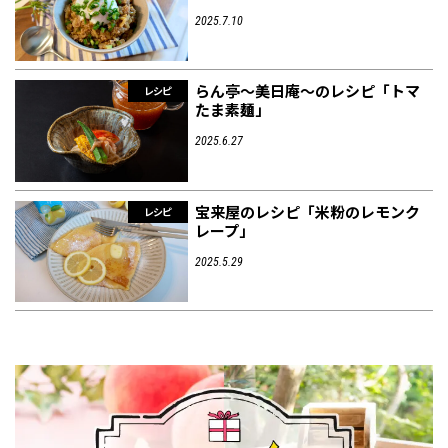
2025.7.10
らん亭～美日庵～のレシピ「トマ
レシピ
たま素麺」
2025.6.27
宝来屋のレシピ「米粉のレモンク
レシピ
レープ」
2025.5.29