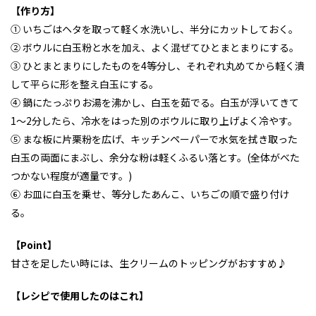
【作り方】
① いちごはヘタを取って軽く水洗いし、半分にカットしておく。
② ボウルに白玉粉と水を加え、よく混ぜてひとまとまりにする。
③ ひとまとまりにしたものを4等分し、それぞれ丸めてから軽く潰
して平らに形を整え白玉にする。
④ 鍋にたっぷりお湯を沸かし、白玉を茹でる。白玉が浮いてきて
1〜2分したら、冷水をはった別のボウルに取り上げよく冷やす。
⑤ まな板に片栗粉を広げ、キッチンペーパーで水気を拭き取った
白玉の両面にまぶし、余分な粉は軽くふるい落とす。(全体がべた
つかない程度が適量です。)
⑥ お皿に白玉を乗せ、等分したあんこ、いちごの順で盛り付け
る。
【Point】
甘さを足したい時には、生クリームのトッピングがおすすめ♪
【レシピで使用したのはこれ】