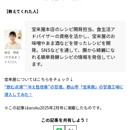
【教えてくれた人】
宝来屋本店のレシピ開発担当。食生活ア
ドバイザーの資格を活かし、宝来屋のお
味噌やあま酒などを使ったレシピを開
発。SNSなどを通して、腸から綺麗にな
柳沼 琴恵
れる簡単発酵レシピの情報を発信してい
(やぎぬま こ
とえ)さん
ます。
宝来屋についてはこちらをチェック↓
“飲む点滴”“冷え性改善”の甘酒。郡山市「宝来屋」の甘酒工場に
潜入してみた！
※この記事はaruku2025年2月号に掲載したものです。
この記事を共有しよう！