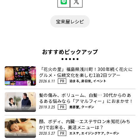
宝来屋レシピ
おすすめピックアップ
「花火の里」福島県浅川町！300年続く花火に
グルメ・伝統文化を楽しむ1泊2日ツアー
泊まる, 非日常, イベント
2026.6.11
PR
髪の傷み、ボリューム、白髪… 30代からのあ
るある悩みなら「アマルフィー」におまかせ！
美容室, クーポン
2019.3.25
PR
顏、ボディ、内臓…エステサロン未知花(みち
か)で出来る、美活メニューは？
エステ, エイジングケア, クーポン
2020.5.27
PR