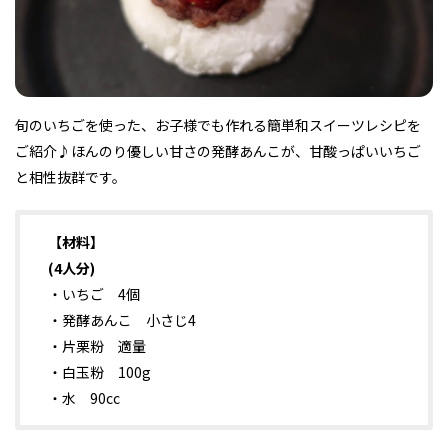
フィットネス・や
和食
温泉
鍼灸・整体・リラ
わんぱく
体験
福島ローカルグル
まつ毛サロン
名所
趣味・スキルアッ
インテリア
せたい
保育園・こども園
クゼーション
食品・酒
子どもの習い事・
生活を彩るモノ
メ
プ
塾
旬のいちごを使った、お子様でも作れる簡単和スイーツレシピを
ご紹介♪ほんのり優しい甘さの発酵あんこが、甘酸っぱいいちご
と相性抜群です。
レジャー・スポー
非日常
イベントレポート
【材料】
ツ施設
その他
パン
脱毛
アジア・エスニッ
温活・サウナ
歯列矯正・審美歯
テイクアウト
幼稚園
教育
ク
ライフイベント
科
(4人分)
・いちご 4個
・発酵あんこ 小さじ4
・片栗粉 適量
・白玉粉 100g
・水 90cc
その他
ランチ
その他
その他
その他