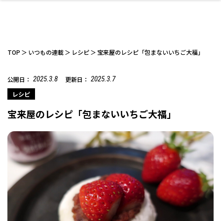
TOP
いつもの連載
レシピ
宝来屋のレシピ「包まないいちご大福」
2025.3.8
2025.3.7
公開日：
更新日：
ファッション
開成山公園
お仕事探し
家づくり
カフェ
美容室
ネイルサロン
お金のこと
新築体験談
スイーツ
泊まる
雑貨
ウェディング・婚
住宅イベント
かわいい
ラーメン
家族で
エステ
レシピ
活
宝来屋のレシピ「包まないいちご大福」
スポーツ・アウト
リフォーム・リノ
デート・友達と
美容アイテム
お酒
エイジングケア
ギフト・お土産
自治体インフォ
ひとりで
洋食
アウトドア
メンズ
キッズ
その他
中華
ベーション
ドア
保険
病院・クリニック
ペット