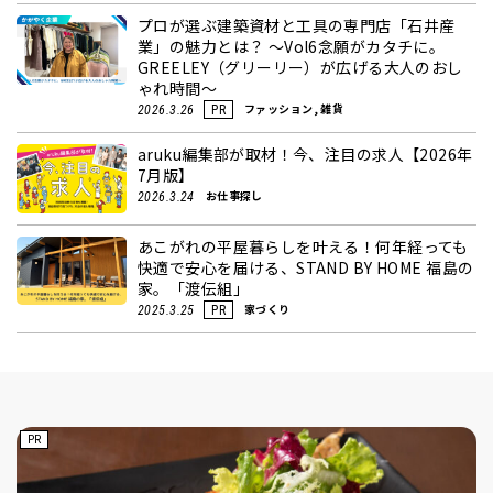
プロが選ぶ建築資材と工具の専門店「石井産
業」の魅力とは？ ～Vol6念願がカタチに。
GREELEY（グリーリー）が広げる大人のおし
ゃれ時間～
ファッション, 雑貨
2026.3.26
PR
aruku編集部が取材！今、注目の求人【2026年
7月版】
お仕事探し
2026.3.24
あこがれの平屋暮らしを叶える！何年経っても
快適で安心を届ける、STAND BY HOME 福島の
家。「渡伝組」
家づくり
2025.3.25
PR
PR