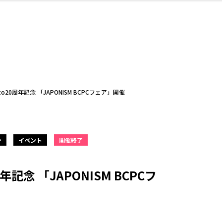
・婚
ト
スポーツ・アウト
リフォーム・リノ
デート・友達と
美容アイテム
お酒
保険
病院・クリニック
エイジングケア
ギフト・お土産
自治体インフォ
ひとりで
洋食
アウトドア
メンズ
キッズ
ペット
その他
中華
フィット
趣味・ス
イン
和
温
ベーション
ドア
せ
20周年記念 「JAPONISM BCPCフェア」開催
ン
イベント
開催終了
ート
その他
美歯
ント
ト
ランチ
その他
その他
その他
記念 「JAPONISM BCPCフ