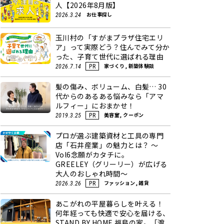
人【2026年8月版】
お仕事探し
2026.3.24
玉川村の「すがまプラザ住宅エリ
ア」って実際どう？住んでみて分か
った、子育て世代に選ばれる理由
家づくり, 新築体験談
2026.7.14
PR
髪の傷み、ボリューム、白髪… 30
代からのあるある悩みなら「アマ
ルフィー」におまかせ！
美容室, クーポン
2019.3.25
PR
プロが選ぶ建築資材と工具の専門
店「石井産業」の魅力とは？ ～
Vol6念願がカタチに。
GREELEY（グリーリー）が広げる
大人のおしゃれ時間～
ファッション, 雑貨
2026.3.26
PR
あこがれの平屋暮らしを叶える！
何年経っても快適で安心を届ける、
STAND BY HOME 福島の家。「渡