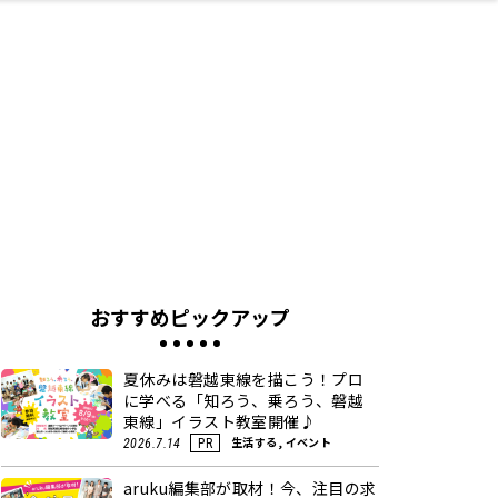
ネス・や
キルアッ
テリア
食
泉
鍼灸・整体・リラ
保育園・こども園
わんぱく
食品・酒
体験
福島ローカルグル
子どもの習い事・
生活を彩るモノ
まつ毛サロン
名所
たい
プ
クゼーション
メ
塾
おすすめピックアップ
夏休みは磐越東線を描こう！プロ
に学べる「知ろう、乗ろう、磐越
東線」イラスト教室開催♪
生活する, イベント
2026.7.14
PR
aruku編集部が取材！今、注目の求