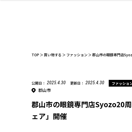
ファッション
開成山公園
お仕事探し
家づくり
カフェ
美容室
ネイルサロン
お金のこと
新築体験談
スイーツ
泊まる
雑貨
ウェディング
住宅イベン
かわいい
ラーメン
家族で
エステ
活
TOP
買い物する
ファッション
郡山市の眼鏡専門店Syozo
2025.4.30
2025.4.30
公開日：
更新日：
ファッショ
郡山市
レジャー・スポー
非日常
イベントレポ
ツ施設
その他
幼稚園
パン
脱毛
アジア・エスニッ
温活・サウナ
教育
歯列矯正・審
ライフイベ
テイクアウ
ク
科
郡山市の眼鏡専門店Syozo20周年
ェア」開催