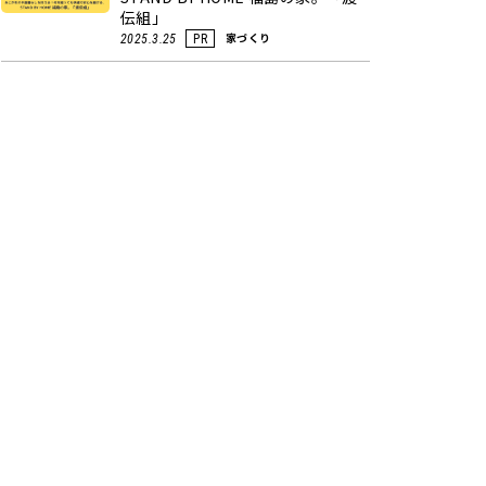
伝組」
家づくり
2025.3.25
PR