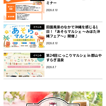
ミナー
2026.8.10
田園風景のなかで沖縄を感じる1
イベント
日！「あそらマルシェ ～みほた沖
縄フェア～」開催♪
2026.8.10
第24回 にっこりマルシェ in 郡山や
イベント
すらぎ温泉
2026.8.7