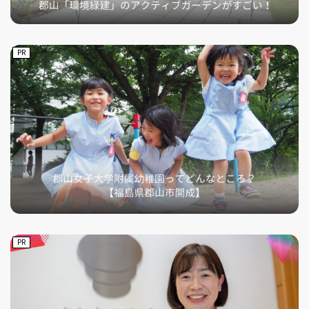
PR
PR