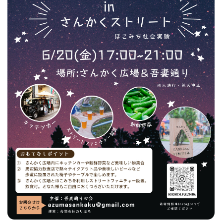
フィットネス・や
和食
温泉
鍼灸・整体・リラ
わんぱく
体験
福島ローカルグル
まつ毛サロン
名所
趣味・スキルアッ
インテリア
せたい
保育園・こども園
クゼーション
食品・酒
子どもの習い事・
生活を彩るモノ
メ
プ
塾
レジャー・スポー
非日常
イベントレポート
ツ施設
その他
パン
脱毛
アジア・エスニッ
温活・サウナ
歯列矯正・審美歯
テイクアウト
幼稚園
教育
ク
ライフイベント
科
その他
ランチ
その他
その他
その他