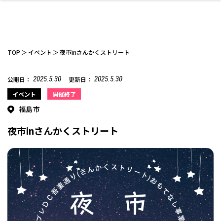
TOP
イベント
夜市inさんかくストリート
2025.5.30
2025.5.30
公開日：
更新日：
ファッション
開成山公園
お仕事探し
家づくり
カフェ
美容室
ネイルサロン
お金のこと
新築体験談
スイーツ
泊まる
雑貨
ウェディング・婚
住宅イベント
かわいい
ラーメン
家族で
エステ
イベント
開催終了
活
福島市
夜市inさんかくストリート
スポーツ・アウト
リフォーム・リノ
デート・友達と
美容アイテム
お酒
エイジングケア
ギフト・お土産
自治体インフォ
ひとりで
洋食
アウトドア
メンズ
キッズ
その他
中華
ベーション
ドア
保険
病院・クリニック
ペット