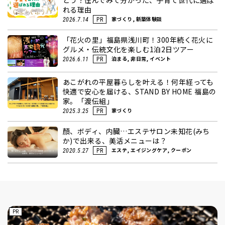
どう？住んでみて分かった、子育て世代に選ば
れる理由
家づくり, 新築体験談
2026.7.14
PR
「花火の里」福島県浅川町！300年続く花火に
グルメ・伝統文化を楽しむ1泊2日ツアー
泊まる, 非日常, イベント
2026.6.11
PR
あこがれの平屋暮らしを叶える！何年経っても
快適で安心を届ける、STAND BY HOME 福島の
家。「渡伝組」
家づくり
2025.3.25
PR
顏、ボディ、内臓…エステサロン未知花(みち
か)で出来る、美活メニューは？
エステ, エイジングケア, クーポン
2020.5.27
PR
PR