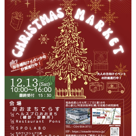
フィットネス・や
和食
温泉
鍼灸・整体・リラ
わんぱく
体験
福島ローカルグル
まつ毛サロン
名所
趣味・スキルアッ
インテリア
せたい
保育園・こども園
クゼーション
食品・酒
子どもの習い事・
生活を彩るモノ
メ
プ
塾
レジャー・スポー
非日常
イベントレポート
ツ施設
その他
パン
脱毛
アジア・エスニッ
温活・サウナ
歯列矯正・審美歯
テイクアウト
幼稚園
教育
ク
ライフイベント
科
その他
ランチ
その他
その他
その他