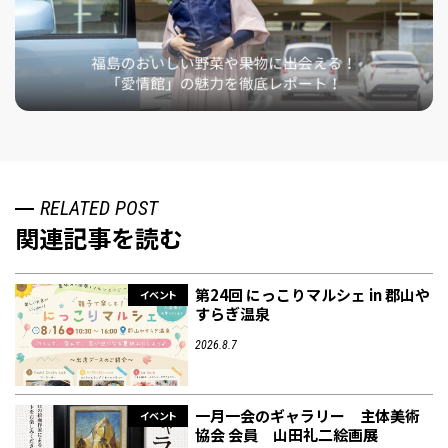
RELATED POST
関連記事を読む
第24回 にっこりマルシェ in 郡山や
イベント
すらぎ温泉
2026.8.7
一月一会のギャラリー 主体美術
イベント
協会 会員 山田礼二絵画展