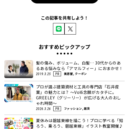
この記事を共有しよう！
おすすめピックアップ
髪の傷み、ボリューム、白髪… 30代からのあ
るある悩みなら「アマルフィー」におまかせ！
美容室, クーポン
2019.3.25
PR
プロが選ぶ建築資材と工具の専門店「石井産
業」の魅力とは？ ～Vol6念願がカタチに。
GREELEY（グリーリー）が広げる大人のおし
ゃれ時間～
ファッション, 雑貨
2026.3.26
PR
夏休みは磐越東線を描こう！プロに学べる「知
ろう、乗ろう、磐越東線」イラスト教室開催♪