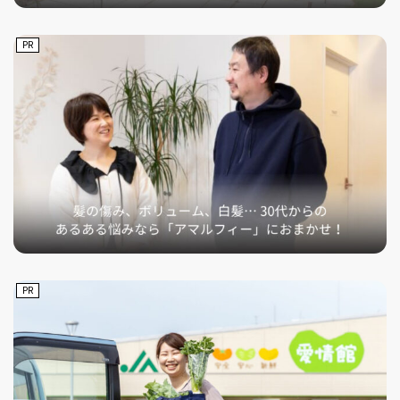
PR
PR