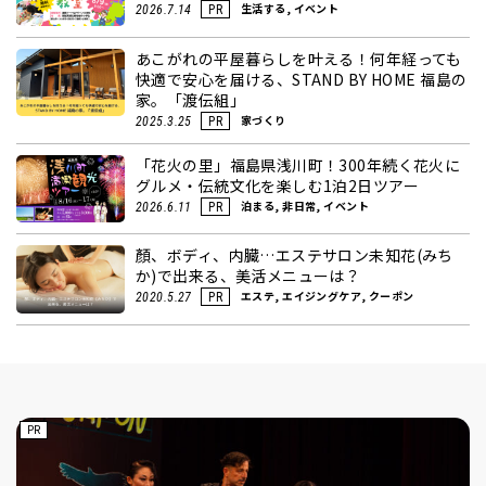
生活する, イベント
2026.7.14
PR
あこがれの平屋暮らしを叶える！何年経っても
快適で安心を届ける、STAND BY HOME 福島の
家。「渡伝組」
家づくり
2025.3.25
PR
「花火の里」福島県浅川町！300年続く花火に
グルメ・伝統文化を楽しむ1泊2日ツアー
泊まる, 非日常, イベント
2026.6.11
PR
顏、ボディ、内臓…エステサロン未知花(みち
か)で出来る、美活メニューは？
エステ, エイジングケア, クーポン
2020.5.27
PR
PR