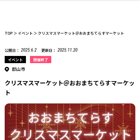
TOP
イベント
クリスマスマーケット＠おおまちてらすマーケット
2025.6.2
2025.11.20
公開日：
更新日：
ファッション
開成山公園
お仕事探し
家づくり
カフェ
美容室
ネイルサロン
お金のこと
新築体験談
スイーツ
泊まる
雑貨
ウェディング・婚
住宅イベント
かわいい
ラーメン
家族で
エステ
イベント
開催終了
活
郡山市
クリスマスマーケット＠おおまちてらすマーケッ
ト
スポーツ・アウト
リフォーム・リノ
デート・友達と
美容アイテム
お酒
エイジングケア
ギフト・お土産
自治体インフォ
ひとりで
洋食
アウトドア
メンズ
キッズ
その他
中華
ベーション
ドア
保険
病院・クリニック
ペット