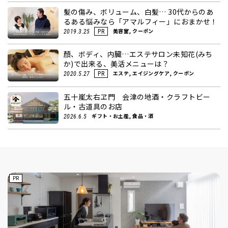
髪の傷み、ボリューム、白髪… 30代からのあ
るある悩みなら「アマルフィー」におまかせ！
美容室, クーポン
2019.3.25
PR
顏、ボディ、内臓…エステサロン未知花(みち
か)で出来る、美活メニューは？
エステ, エイジングケア, クーポン
2020.5.27
PR
五十嵐太右ヱ門 会津の地酒・クラフトビー
ル・古道具のお店
ギフト・お土産, 食品・酒
2026.6.5
PR