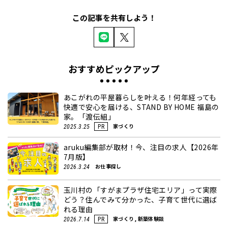
この記事を共有しよう！
おすすめピックアップ
あこがれの平屋暮らしを叶える！何年経っても
快適で安心を届ける、STAND BY HOME 福島の
家。「渡伝組」
家づくり
2025.3.25
PR
aruku編集部が取材！今、注目の求人【2026年
7月版】
お仕事探し
2026.3.24
玉川村の「すがまプラザ住宅エリア」って実際
どう？住んでみて分かった、子育て世代に選ば
れる理由
家づくり, 新築体験談
2026.7.14
PR