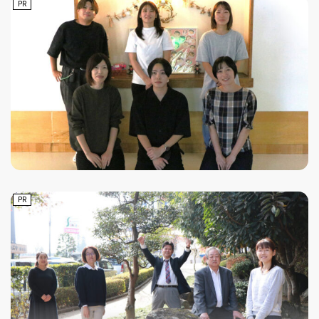
PR
PR