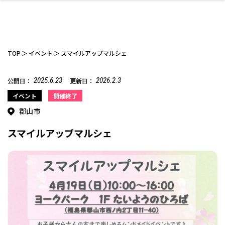
TOP
イベント
スマイルアップマルシェ
2025.6.23
2026.2.3
公開日：
更新日：
ファッション
開成山公園
お仕事探し
家づくり
カフェ
美容室
ネイルサロン
お金のこと
新築体験談
スイーツ
泊まる
雑貨
ウェディング・婚
住宅イベント
かわいい
ラーメン
家族で
エステ
イベント
開催終了
活
郡山市
スマイルアップマルシェ
スポーツ・アウト
リフォーム・リノ
デート・友達と
美容アイテム
お酒
エイジングケア
ギフト・お土産
自治体インフォ
ひとりで
洋食
アウトドア
メンズ
キッズ
その他
中華
ベーション
ドア
保険
病院・クリニック
ペット