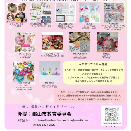
フィットネス・や
和食
温泉
鍼灸・整体・リラ
わんぱく
体験
福島ローカルグル
まつ毛サロン
名所
趣味・スキルアッ
インテリア
せたい
保育園・こども園
クゼーション
食品・酒
子どもの習い事・
生活を彩るモノ
メ
プ
塾
レジャー・スポー
非日常
イベントレポート
ツ施設
その他
パン
脱毛
アジア・エスニッ
温活・サウナ
歯列矯正・審美歯
テイクアウト
幼稚園
教育
ク
ライフイベント
科
その他
ランチ
その他
その他
その他