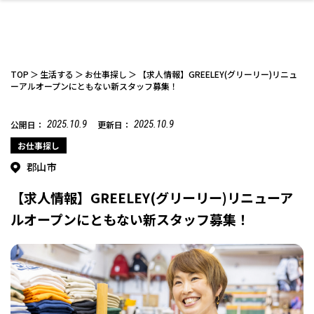
TOP
生活する
お仕事探し
【求人情報】GREELEY(グリーリー)リニュ
ーアルオープンにともない新スタッフ募集！
2025.10.9
2025.10.9
公開日：
更新日：
ファッション
開成山公園
お仕事探し
家づくり
カフェ
美容室
ネイルサロン
お金のこと
新築体験談
スイーツ
泊まる
雑貨
ウェディング・婚
住宅イベント
かわいい
ラーメン
家族で
エステ
活
お仕事探し
郡山市
【求人情報】GREELEY(グリーリー)リニューア
ルオープンにともない新スタッフ募集！
スポーツ・アウト
リフォーム・リノ
デート・友達と
美容アイテム
お酒
エイジングケア
ギフト・お土産
自治体インフォ
ひとりで
洋食
アウトドア
メンズ
キッズ
その他
中華
ベーション
ドア
保険
病院・クリニック
ペット