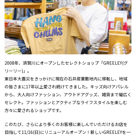
フィットネス・や
和食
温泉
鍼灸・整体・リラ
わんぱく
体験
福島ローカルグル
まつ毛サロン
名所
趣味・スキルアッ
インテリア
せたい
保育園・こども園
クゼーション
食品・酒
子どもの習い事・
生活を彩るモノ
メ
プ
塾
2008年、須賀川にオープンしたセレクトショップ「GREELEY(グ
リーリー)」。
レジャー・スポー
非日常
イベントレポート
ツ施設
その他
パン
脱毛
アジア・エスニッ
温活・サウナ
歯列矯正・審美歯
テイクアウト
東日本大震災をきっかけに現在の石井産業敷地内に移転し、地域
幼稚園
教育
ク
ライフイベント
科
の皆さまに17年以上愛され続けてきました。キッズ向けアパレル
から、大人向けファッション、アウトドアグッズ、雑貨まで幅広く
セレクト。ファッションとアクティブなライフスタイルを楽しむ
方々に愛されるショップです。
このたび、さらにより多くのお客様に楽しんでいただけるお店を
その他
ランチ
その他
その他
その他
目指して11/16(日)にリニューアルオープン！新しいGREELEYを一