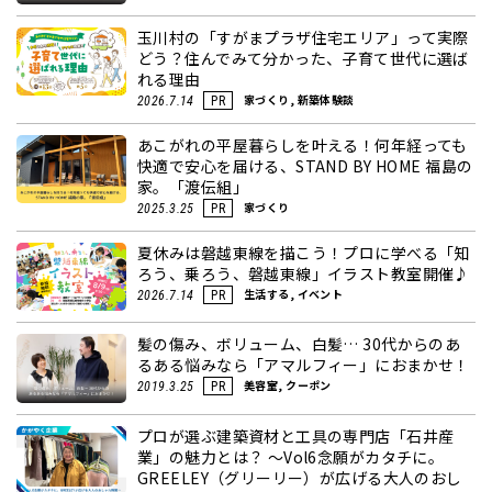
玉川村の「すがまプラザ住宅エリア」って実際
どう？住んでみて分かった、子育て世代に選ば
れる理由
家づくり, 新築体験談
2026.7.14
PR
あこがれの平屋暮らしを叶える！何年経っても
快適で安心を届ける、STAND BY HOME 福島の
家。「渡伝組」
家づくり
2025.3.25
PR
夏休みは磐越東線を描こう！プロに学べる「知
ろう、乗ろう、磐越東線」イラスト教室開催♪
生活する, イベント
2026.7.14
PR
髪の傷み、ボリューム、白髪… 30代からのあ
るある悩みなら「アマルフィー」におまかせ！
美容室, クーポン
2019.3.25
PR
プロが選ぶ建築資材と工具の専門店「石井産
業」の魅力とは？ ～Vol6念願がカタチに。
GREELEY（グリーリー）が広げる大人のおし