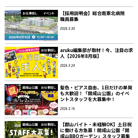
【採用説明会】総合南東北病院
お仕事探し
イベント
職員募集
2026.3.30
aruku編集部が取材！今、注目の求
お仕事探し
人【2026年8月版】
2026.3.24
髪色・ピアス自由、1日だけの単発
開成山公園
お仕事探し
も大歓迎！「開成山公園」のイベ
ントスタッフを大募集中！
2026.3.16
【郡山バイト・未経験OK】土日祝
開成山公園
お仕事探し
に働ける方急募！開成山公園「開
成山BBQガーデン」スタッフ募集