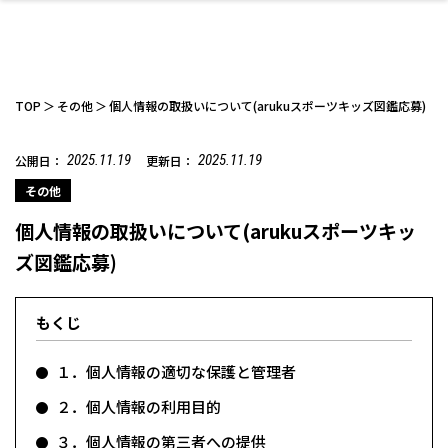
TOP
その他
個人情報の取扱いについて(arukuスポーツキッズ図鑑応募)
2025.11.19
2025.11.19
公開日：
更新日：
ファッション
開成山公園
お仕事探し
家づくり
カフェ
美容室
ネイルサロン
お金のこと
新築体験談
スイーツ
泊まる
雑貨
ウェディング・婚
住宅イベント
かわいい
ラーメン
家族で
エステ
その他
活
個人情報の取扱いについて(arukuスポーツキッ
ズ図鑑応募)
もくじ
スポーツ・アウト
リフォーム・リノ
デート・友達と
美容アイテム
お酒
エイジングケア
ギフト・お土産
自治体インフォ
ひとりで
洋食
アウトドア
メンズ
キッズ
その他
中華
ベーション
ドア
保険
病院・クリニック
ペット
１．個人情報の適切な保護と管理者
２．個人情報の利用目的
３．個人情報の第三者への提供