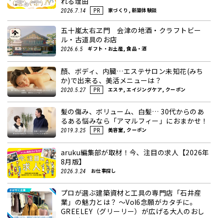
れる理由
家づくり, 新築体験談
2026.7.14
PR
五十嵐太右ヱ門 会津の地酒・クラフトビー
ル・古道具のお店
ギフト・お土産, 食品・酒
2026.6.5
顏、ボディ、内臓…エステサロン未知花(みち
か)で出来る、美活メニューは？
エステ, エイジングケア, クーポン
2020.5.27
PR
髪の傷み、ボリューム、白髪… 30代からのあ
るある悩みなら「アマルフィー」におまかせ！
美容室, クーポン
2019.3.25
PR
aruku編集部が取材！今、注目の求人【2026年
8月版】
お仕事探し
2026.3.24
プロが選ぶ建築資材と工具の専門店「石井産
業」の魅力とは？ ～Vol6念願がカタチに。
GREELEY（グリーリー）が広げる大人のおし