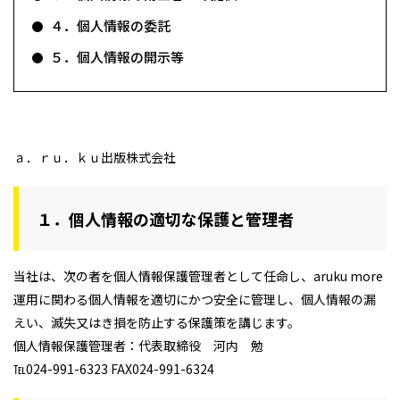
４．個人情報の委託
５．個人情報の開示等
フィットネス・や
和食
温泉
鍼灸・整体・リラ
わんぱく
体験
福島ローカルグル
まつ毛サロン
名所
趣味・スキルアッ
インテリア
せたい
保育園・こども園
クゼーション
食品・酒
子どもの習い事・
生活を彩るモノ
メ
プ
塾
ａ．ｒｕ．ｋｕ出版株式会社
レジャー・スポー
非日常
イベントレポート
１．個人情報の適切な保護と管理者
ツ施設
その他
パン
脱毛
アジア・エスニッ
温活・サウナ
歯列矯正・審美歯
テイクアウト
幼稚園
教育
ク
ライフイベント
科
当社は、次の者を個人情報保護管理者として任命し、aruku more
運用に関わる個人情報を適切にかつ安全に管理し、個人情報の漏
えい、滅失又はき損を防止する保護策を講じます。
個人情報保護管理者：代表取締役 河内 勉
℡024-991-6323 FAX024-991-6324
その他
ランチ
その他
その他
その他