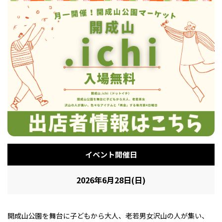
フィットネス・や
和食
温泉
鍼灸・整体・リラ
わんぱく
体験
福島ローカルグル
まつ毛サロン
名所
趣味・スキルアッ
インテリア
せたい
保育園・こども園
クゼーション
食品・酒
子どもの習い事・
生活を彩るモノ
メ
プ
塾
レジャー・スポー
非日常
イベントレポート
ツ施設
その他
パン
脱毛
アジア・エスニッ
温活・サウナ
歯列矯正・審美歯
テイクアウト
幼稚園
教育
ク
ライフイベント
科
イベント開催日
2026年6月28日(日)
その他
ランチ
その他
その他
その他
開成山公園を舞台に子どもから大人、老若男女沢山の人が集い、