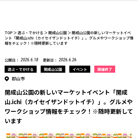
TOP
遊ぶ・でかける
開成山公園
開成山公園の新しいマーケットイベ
ント「開成山.ichi（カイセイザンドットイチ）」。グルメやワークショップ情
報をチェック！※随時更新しています
ファッション
開成山公園
お仕事探し
家づくり
カフェ
美容室
ネイルサロン
お金のこと
新築体験談
スイーツ
泊まる
雑貨
ウェディング・婚
住宅イベント
かわいい
ラーメン
家族で
エステ
2026.6.18
2026.6.26
公開日：
更新日：
活
遊ぶ・でかける
開成山公園
イベント
開催終了
郡山市
開成山公園の新しいマーケットイベント「開成
山.ichi（カイセイザンドットイチ）」。グルメや
スポーツ・アウト
リフォーム・リノ
デート・友達と
美容アイテム
お酒
エイジングケア
ギフト・お土産
自治体インフォ
ひとりで
洋食
アウトドア
メンズ
キッズ
その他
中華
ワークショップ情報をチェック！※随時更新して
ベーション
ドア
保険
病院・クリニック
ペット
います