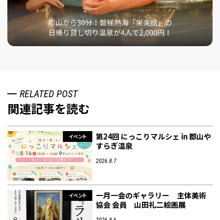
RELATED POST
関連記事を読む
第24回 にっこりマルシェ in 郡山や
イベント
すらぎ温泉
2026.8.7
一月一会のギャラリー 主体美術
イベント
協会 会員 山田礼二絵画展