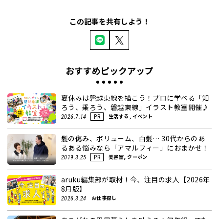
この記事を共有しよう！
おすすめピックアップ
夏休みは磐越東線を描こう！プロに学べる「知
ろう、乗ろう、磐越東線」イラスト教室開催♪
生活する, イベント
2026.7.14
PR
髪の傷み、ボリューム、白髪… 30代からのあ
るある悩みなら「アマルフィー」におまかせ！
美容室, クーポン
2019.3.25
PR
aruku編集部が取材！今、注目の求人【2026年
8月版】
お仕事探し
2026.3.24