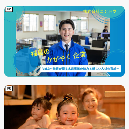
PR
PR