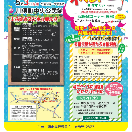
フィットネス・や
和食
温泉
鍼灸・整体・リラ
わんぱく
体験
福島ローカルグル
まつ毛サロン
名所
趣味・スキルアッ
インテリア
せたい
保育園・こども園
クゼーション
食品・酒
子どもの習い事・
生活を彩るモノ
メ
プ
塾
レジャー・スポー
非日常
イベントレポート
ツ施設
その他
パン
脱毛
アジア・エスニッ
温活・サウナ
歯列矯正・審美歯
テイクアウト
幼稚園
教育
ク
ライフイベント
科
その他
ランチ
その他
その他
その他