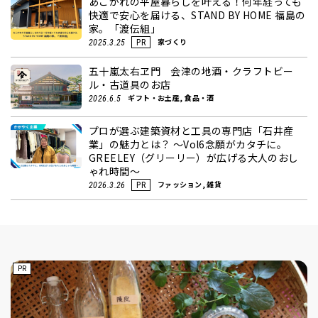
あこがれの平屋暮らしを叶える！何年経っても
快適で安心を届ける、STAND BY HOME 福島の
家。「渡伝組」
家づくり
2025.3.25
PR
五十嵐太右ヱ門 会津の地酒・クラフトビー
ル・古道具のお店
ギフト・お土産, 食品・酒
2026.6.5
プロが選ぶ建築資材と工具の専門店「石井産
業」の魅力とは？ ～Vol6念願がカタチに。
GREELEY（グリーリー）が広げる大人のおし
ゃれ時間～
ファッション, 雑貨
2026.3.26
PR
PR