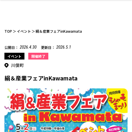
TOP
イベント
絹＆産業フェアinKawamata
2026.4.30
2026.5.1
公開日：
更新日：
ファッション
開成山公園
お仕事探し
家づくり
カフェ
美容室
ネイルサロン
お金のこと
新築体験談
スイーツ
泊まる
雑貨
ウェディング・婚
住宅イベント
かわいい
ラーメン
家族で
エステ
イベント
開催終了
活
川俣町
絹＆産業フェアinKawamata
スポーツ・アウト
リフォーム・リノ
デート・友達と
美容アイテム
お酒
エイジングケア
ギフト・お土産
自治体インフォ
ひとりで
洋食
アウトドア
メンズ
キッズ
その他
中華
ベーション
ドア
保険
病院・クリニック
ペット