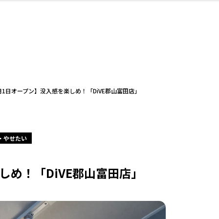
・婚
ト
スポーツ・アウト
リフォーム・リノ
デート・友達と
美容アイテム
お酒
保険
病院・クリニック
エイジングケア
ギフト・お土産
自治体インフォ
ひとりで
洋食
アウトドア
メンズ
キッズ
ペット
その他
中華
フィット
趣味・ス
イン
和
温
ベーション
ドア
せ
月1日オープン】没入感を楽しめ！「DiVE郡山富田店」
・やせたい
ート
その他
美歯
ント
ト
ランチ
その他
その他
その他
しめ！「DiVE郡山富田店」