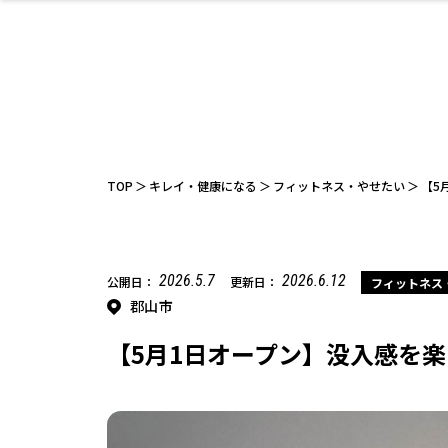
ファッション
開成山公園
お仕事探し
家づくり
カフェ
美容室
ネイルサロン
お金のこと
新築体験談
スイーツ
泊まる
雑貨
ウェディング
住宅イベン
かわいい
ラーメン
家族で
エステ
活
TOP
キレイ・健康になる
フィットネス・やせたい
【5
2026.5.7
2026.6.12
公開日：
更新日：
フィットネス
郡山市
レジャー・スポー
非日常
イベントレポ
ツ施設
その他
幼稚園
パン
脱毛
アジア・エスニッ
温活・サウナ
教育
歯列矯正・審
ライフイベ
テイクアウ
ク
科
【5月1日オープン】没入感を楽