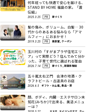
何年経っても快適で安心を届ける、
STAND BY HOME 福島の家。「渡
伝組」
家づくり
2025.3.25
PR
髪の傷み、ボリューム、白髪… 30
代からのあるある悩みなら「アマ
ルフィー」におまかせ！
美容室, クーポン
2019.3.25
PR
玉川村の「すがまプラザ住宅エリ
ア」って実際どう？住んでみて分か
った、子育て世代に選ばれる理由
家づくり, 新築体験談
2026.7.14
PR
五十嵐太右ヱ門 会津の地酒・ク
ラフトビール・古道具のお店
ギフト・お土産, 食品・酒
2026.6.5
顏、ボディ、内臓…エステサロン未
知花(みちか)で出来る、美活メニュ
ーは？
エステ, エイジングケア, クー
2020.5.27