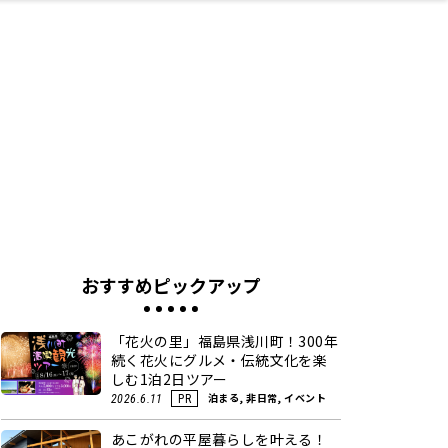
ネス・や
キルアッ
テリア
食
泉
鍼灸・整体・リラ
保育園・こども園
わんぱく
食品・酒
体験
福島ローカルグル
子どもの習い事・
生活を彩るモノ
まつ毛サロン
名所
たい
プ
クゼーション
メ
塾
おすすめピックアップ
「花火の里」福島県浅川町！300年
続く花火にグルメ・伝統文化を楽
しむ1泊2日ツアー
泊まる, 非日常, イベント
2026.6.11
PR
あこがれの平屋暮らしを叶える！