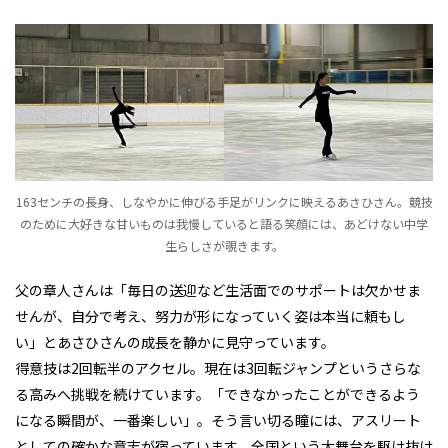
163センチの長身、しなやかに伸びる手足がリンクに映えるあさひさん。競技
のために大好きな甘いものは我慢していると語る笑顔には、あどけない中学
生らしさが覗きます。
父の章人さんは「毎日の送迎など生活面でのサポートは欠かせま
せんが、自分で考え、努力が形になっていく姿は本当に頼もし
い」とあさひさんの成長を静かに見守っています。
得意技は2回転半のアクセル。現在は3回転ジャンプというさらな
る高みへ挑戦を続けています。「できなかったことができるよう
になる瞬間が、一番楽しい」。そう言い切る瞳には、アスリート
としての確かな意志が宿っています。全国という大舞台を駆け抜け