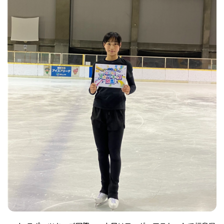
フィットネス・や
和食
温泉
鍼灸・整体・リラ
わんぱく
体験
福島ローカルグル
まつ毛サロン
名所
趣味・スキルアッ
インテリア
せたい
保育園・こども園
クゼーション
食品・酒
子どもの習い事・
生活を彩るモノ
メ
プ
塾
レジャー・スポー
非日常
イベントレポート
ツ施設
その他
パン
脱毛
アジア・エスニッ
温活・サウナ
歯列矯正・審美歯
テイクアウト
幼稚園
教育
ク
ライフイベント
科
その他
ランチ
その他
その他
その他