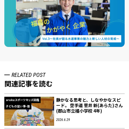
RELATED POST
関連記事を読む
静かなる思考と、しなやかなスピ
arukuスポーツキッズ図鑑
ード。 空手道 菅井 新(あらた)さん
子どもの習い事・塾
(郡山市立橘小学校 4年)
2026.6.29