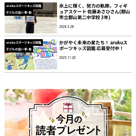
氷上に輝く、努力の軌跡。フィギ
arukuスポーツキッズ図鑑
ュアスケート 佐藤あさひさん(郡山
子どもの習い事・塾
市立郡山第二中学校 3年)
2026.5.28
かがやく未来の星たち！ arukuス
arukuスポーツキッズ図鑑
ポーツキッズ図鑑 応募受付中！
子どもの習い事・塾
2025.11.20