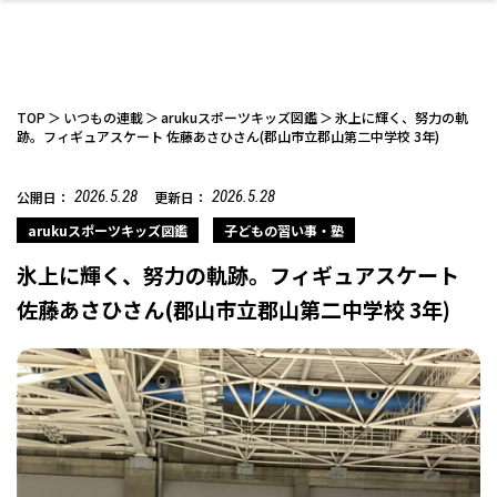
TOP
いつもの連載
arukuスポーツキッズ図鑑
氷上に輝く、努力の軌
跡。フィギュアスケート 佐藤あさひさん(郡山市立郡山第二中学校 3年)
2026.5.28
2026.5.28
公開日：
更新日：
ファッション
開成山公園
お仕事探し
家づくり
カフェ
美容室
ネイルサロン
お金のこと
新築体験談
スイーツ
泊まる
雑貨
ウェディング・婚
住宅イベント
かわいい
ラーメン
家族で
エステ
活
arukuスポーツキッズ図鑑
子どもの習い事・塾
氷上に輝く、努力の軌跡。フィギュアスケート
佐藤あさひさん(郡山市立郡山第二中学校 3年)
スポーツ・アウト
リフォーム・リノ
デート・友達と
美容アイテム
お酒
エイジングケア
ギフト・お土産
自治体インフォ
ひとりで
洋食
アウトドア
メンズ
キッズ
その他
中華
ベーション
ドア
保険
病院・クリニック
ペット