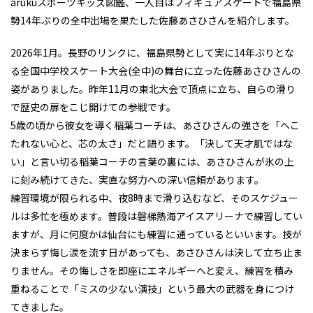
arukuスポーツキッズ図鑑、一人目はフィギュアスケートで福島県
勢14年ぶりの全中出場を果たした佐藤あさひさんを紹介します。
2026年1月。長野のリンクに、福島県勢として実に14年ぶりとな
る全国中学校スケート大会(全中)の舞台に立った佐藤あさひさんの
姿がありました。昨年11月の東北大会で頂点に立ち、自らの滑り
で歴史の扉をこじ開けての参戦です。
5歳の頃から彼女を導く稲葉コーチは、あさひさんの強さを「へこ
たれない心と、芯の太さ」だと語ります。「決して天才肌ではな
い」と言い切る稲葉コーチの言葉の裏には、あさひさんが氷の上
に刻み続けてきた、実直な努力への深い信頼があります。
練習環境が限られる中、夜8時まで滑り込むなど、そのスケジュー
ルは多忙を極めます。普段は磐梯熱海アイスアリーナで練習してい
ますが、月に何度かは仙台にも練習に通っているといいます。技が
決まらず悔し涙を流す日があっても、あさひさんは決して立ち止ま
りません。その悔しさを即座にエネルギーへと変え、練習を積み
重ねることで「ミスの少ない演技」という最大の武器を身につけ
てきました。