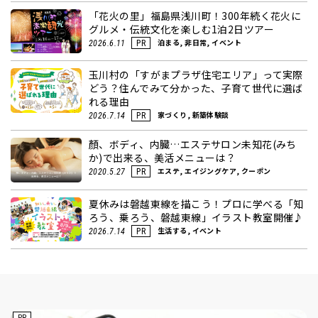
「花火の里」福島県浅川町！300年続く花火に
グルメ・伝統文化を楽しむ1泊2日ツアー
泊まる, 非日常, イベント
2026.6.11
PR
玉川村の「すがまプラザ住宅エリア」って実際
どう？住んでみて分かった、子育て世代に選ば
れる理由
家づくり, 新築体験談
2026.7.14
PR
顏、ボディ、内臓…エステサロン未知花(みち
か)で出来る、美活メニューは？
エステ, エイジングケア, クーポン
2020.5.27
PR
夏休みは磐越東線を描こう！プロに学べる「知
ろう、乗ろう、磐越東線」イラスト教室開催♪
生活する, イベント
2026.7.14
PR
PR