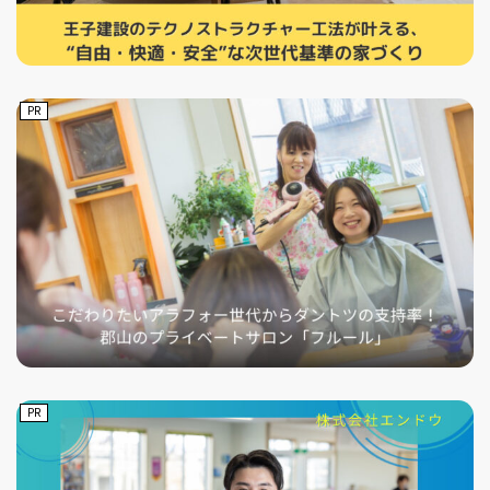
PR
PR