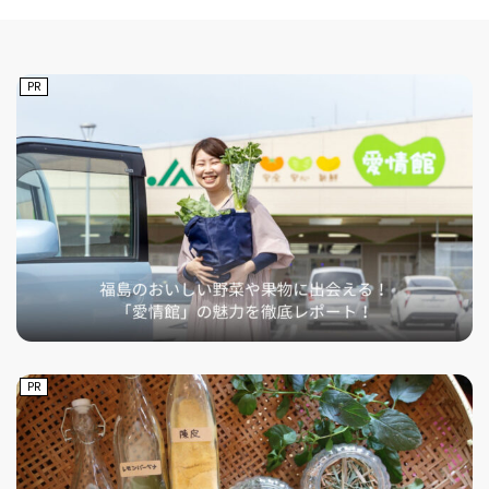
PR
PR