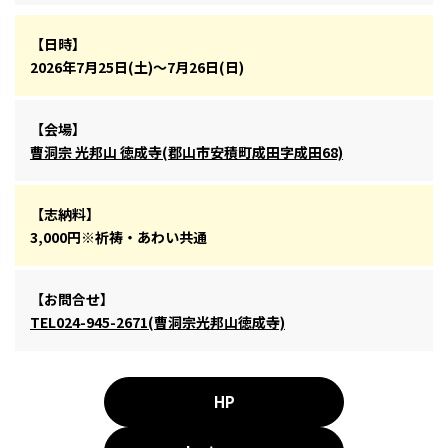
【日時】
2026年7月25日(土)～7月26日(日)
【会場】
曹洞宗 光邦山 徳成寺(郡山市安積町成田字成田68)
【志納料】
3,000円※祈祷・あわい共通
【お問合せ】
TEL024-945-2671(曹洞宗光邦山徳成寺)
HP