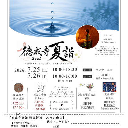
フィットネス・や
和食
温泉
鍼灸・整体・リラ
わんぱく
体験
福島ローカルグル
まつ毛サロン
名所
趣味・スキルアッ
インテリア
せたい
保育園・こども園
クゼーション
食品・酒
子どもの習い事・
生活を彩るモノ
メ
プ
塾
レジャー・スポー
非日常
イベントレポート
ツ施設
その他
パン
脱毛
アジア・エスニッ
温活・サウナ
歯列矯正・審美歯
テイクアウト
幼稚園
教育
ク
ライフイベント
科
その他
ランチ
その他
その他
その他