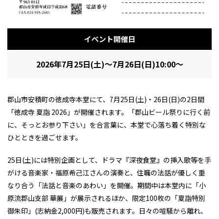
イベント開催日
2026年7月25日(土)～7月26日(日)10:00～
郡山市安積町の徳成寺本堂にて、7月25日(土)・26日(日)の2日間
「徳成寺 夏詣 2026」が開催されます。「郡山ビール祭りに行く前
に、そっとお参り下さい」を合言葉に、本堂で心落ち着く特別な
ひとときを過ごせます。
25日(土)には特別企画として、ドラマ『深夜食堂』の挿入歌等を手
がける音楽家・福原希己江さんの演奏と、住職の法話が優しく重
なり合う「法話と音楽のあわい」を開催。期間中は本堂内に「小
原流郡山支部 華展」が展示されるほか、限定100枚の「夏詣特別
御朱印」(志納金2,000円)も販売されます。日々の喧騒から離れ、