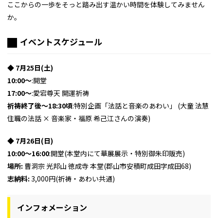
ここからの一歩をそっと踏み出す温かい時間を体験してみません
か。
イベントスケジュール
◆ 7
月25日(土)
10:00
～
:開堂
17:00
～
:愛宕尊天 開運祈祷
祈祷終了後～18:30頃
:特別企画「法話と音楽のあわい」 (大童 法慧
住職の法話 × 音楽家・福原 希己江さんの演奏)
◆ 7
月26日(日)
10:00
～16:00
:開堂(本堂内にて華展展示・特別御朱印販売)
場所:
曹洞宗 光邦山 徳成寺 本堂(郡山市安積町成田字成田68)
志納料:
3,000円(祈祷・あわい共通)
インフォメーション