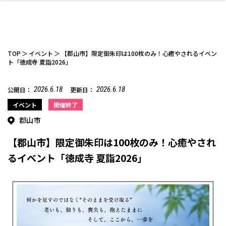
TOP
イベント
【郡山市】限定御朱印は100枚のみ！心癒やされるイベン
ト「徳成寺 夏詣2026」
2026.6.18
2026.6.18
公開日：
更新日：
ファッション
開成山公園
お仕事探し
家づくり
カフェ
美容室
ネイルサロン
お金のこと
新築体験談
スイーツ
泊まる
雑貨
ウェディング・婚
住宅イベント
かわいい
ラーメン
家族で
エステ
活
イベント
開催終了
郡山市
【郡山市】限定御朱印は100枚のみ！心癒やされ
るイベント「徳成寺 夏詣2026」
スポーツ・アウト
リフォーム・リノ
デート・友達と
美容アイテム
お酒
エイジングケア
ギフト・お土産
自治体インフォ
ひとりで
洋食
アウトドア
メンズ
キッズ
その他
中華
ベーション
ドア
保険
病院・クリニック
ペット